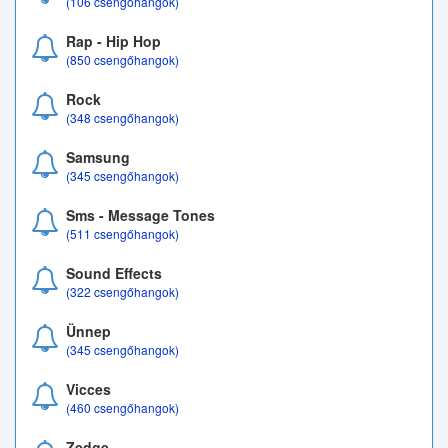
(106 csengőhangok)
Rap - Hip Hop
(850 csengőhangok)
Rock
(348 csengőhangok)
Samsung
(345 csengőhangok)
Sms - Message Tones
(511 csengőhangok)
Sound Effects
(322 csengőhangok)
Ünnep
(345 csengőhangok)
Vicces
(460 csengőhangok)
Zedge