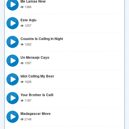
Me Lamas New
1386
Este Aqiu
1257
Cousins Is Calling In Night
1262
Un Mensaje Cayo
1097
Idiot Calling My Best
1628
Your Brother Is Calli
1187
Madagascar Move
2148