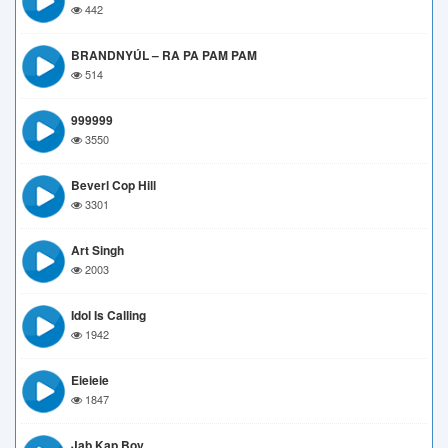
442
BRANDNYÚL – RA PA PAM PAM
514
999999
3550
Beverl Cop Hill
3301
Art Singh
2003
Idol Is Calling
1942
Eieieie
1847
Jab Kap Boy