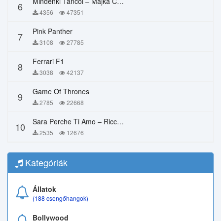
Mindenki Táncol – Majka Curtis, Péter Majoros
6
4356
47351
Pink Panther
7
3108
27785
Ferrari F1
8
3038
42137
Game Of Thrones
9
2785
22668
Sara Perche Ti Amo – Ricchi E Poveri
10
2535
12676
Kategóriák
Állatok
(188 csengőhangok)
Bollywood