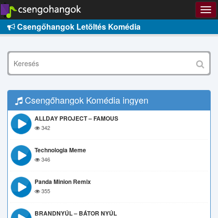
Csengőhangok Letöltés Komédia
Csengőhangok Komédia ingyen
ALLDAY PROJECT – FAMOUS
342
Technologia Meme
346
Panda Minion Remix
355
BRANDNYÚL – BÁTOR NYÚL