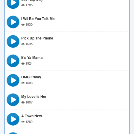
1785
I Wil Be You Talk Me
1930
Pick Up The Phone
1635
It’s Ya Mama
1924
OMG Friday
1693
My Love Is Her
1607
A Town New
1282