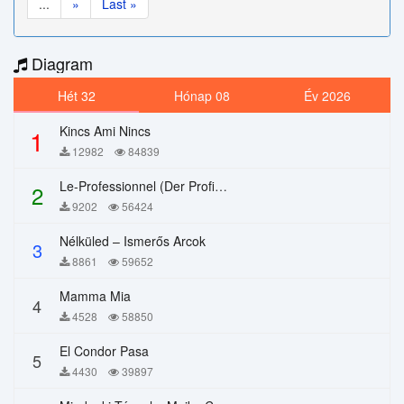
...
»
Last »
Diagram
Hét 32
Hónap 08
Év 2026
Kincs Ami Nincs
1
12982
84839
Le-Professionnel (Der Profi) – Chi Mai
2
9202
56424
Nélküled – Ismerős Arcok
3
8861
59652
Mamma Mia
4
4528
58850
El Condor Pasa
5
4430
39897