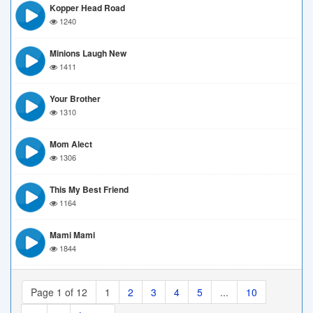
Kopper Head Road
1240
Minions Laugh New
1411
Your Brother
1310
Mom Alect
1306
This My Best Friend
1164
Mami Mami
1844
Page 1 of 12
1
2
3
4
5
...
10