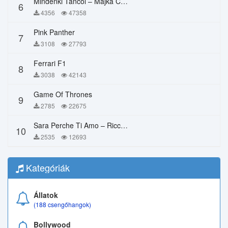
Mindenki Táncol – Majka Curtis, Péter Majoros
6
4356
47358
Pink Panther
7
3108
27793
Ferrari F1
8
3038
42143
Game Of Thrones
9
2785
22675
Sara Perche Ti Amo – Ricchi E Poveri
10
2535
12693
Kategóriák
Állatok
(188 csengőhangok)
Bollywood