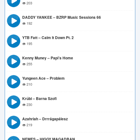
203
DADDY YANKEE – BZRP Music Sessions 66
192
YTB Fatt – Calm It Down Pt. 2
195
Kenny Muney – Papi’s Home
255
Yungeen Ace – Problem
210
Krúbi – Barna Szofi
230
Azahriah – Drrrágapálesz
219
NEMES – HIGGY MAGADBAN