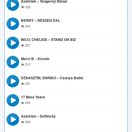
Azahriah – Tengernyi Bánat
228
BERRY – RÉSZEG DAL
240
INCO, CHELIOS – STAND ON BIZ
221
Merci B – Kicsim
210
DZSASZTIN, ENRIKO – Csúnya Balhé
251
17 More Years
245
Azahriah – Delfincity
262