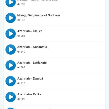
296
Miyagi, Эндшпиль – I Got Love
248
Azahriah – Kif.lee
253
Azahriah – Kohsamui
240
Azahriah – Lefőakafé
868
Azahriah – Zenebá
210
Azahriah – Patika
229