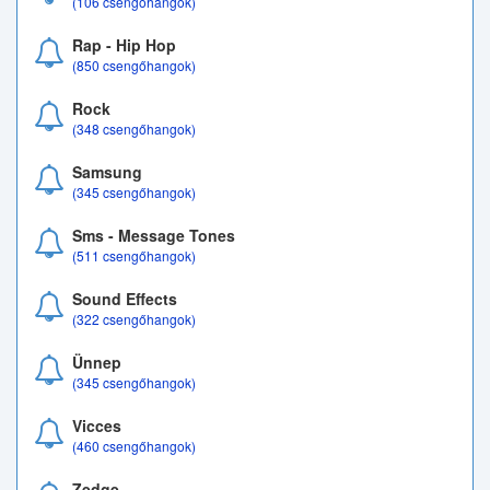
(106 csengőhangok)
Rap - Hip Hop
(850 csengőhangok)
Rock
(348 csengőhangok)
Samsung
(345 csengőhangok)
Sms - Message Tones
(511 csengőhangok)
Sound Effects
(322 csengőhangok)
Ünnep
(345 csengőhangok)
Vicces
(460 csengőhangok)
Zedge