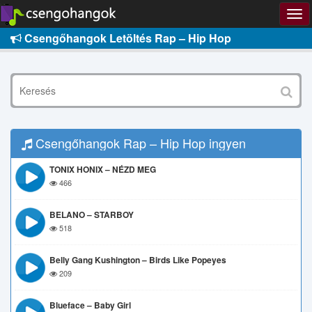
Csengőhangok Letöltés Rap – Hip Hop
Csengőhangok Rap – Hip Hop ingyen
TONIX HONIX – NÉZD MEG
466
BELANO – STARBOY
518
Belly Gang Kushington – Birds Like Popeyes
209
Blueface – Baby Girl