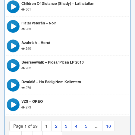
Children Of Distance (Shady) – Láthatatlan
301
Fiatal Veterán – Noir
285
Azahriah – Herot
240
Beerseewalk – Picsa/ Picsa LP 2010
262
Dzsúdló – Ha Eddig Nem Kellettem
276
VZS – OREO
273
Page 1 of 29
1
2
3
4
5
...
10