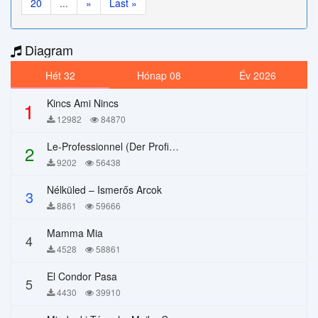
20
...
»
Last »
Diagram
Hét 32
Hónap 08
Év 2026
Kincs Ami Nincs
1
12982
84870
Le-Professionnel (Der Profi) – Chi Mai
2
9202
56438
Nélküled – Ismerős Arcok
3
8861
59666
Mamma Mia
4
4528
58861
El Condor Pasa
5
4430
39910