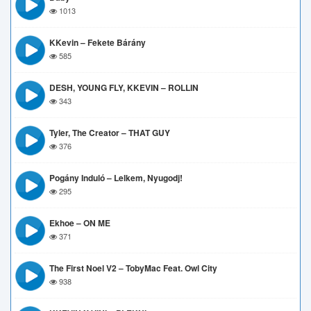
1013
KKevin – Fekete Bárány
585
DESH, YOUNG FLY, KKEVIN – ROLLIN
343
Tyler, The Creator – THAT GUY
376
Pogány Induló – Lelkem, Nyugodj!
295
Ekhoe – ON ME
371
The First Noel V2 – TobyMac Feat. Owl City
938