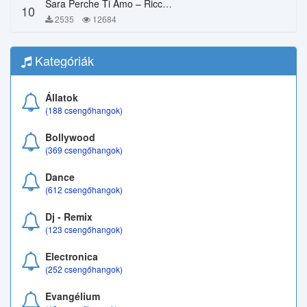
Sara Perche Ti Amo – Ricchi E Poveri
10
2535
12684
Kategóriák
Állatok
(188 csengőhangok)
Bollywood
(369 csengőhangok)
Dance
(612 csengőhangok)
Dj - Remix
(123 csengőhangok)
Electronica
(252 csengőhangok)
Evangélium