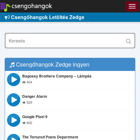
Csengőhangok Letöltés Zedge
Csengőhangok Zedge ingyen
Bagossy Brothers Company – Lámpás
404
Danger Alarm
525
Google Pixel 9
602
The Tortured Poets Department