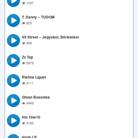
1037
T. Danny – TUDOM
925
4S Street – Jegyeket, Bérleteket
958
Zz Top
5979
Rishna Liguet
2111
Ghost Bussnies
4949
Htc One10
3183
Hank LP