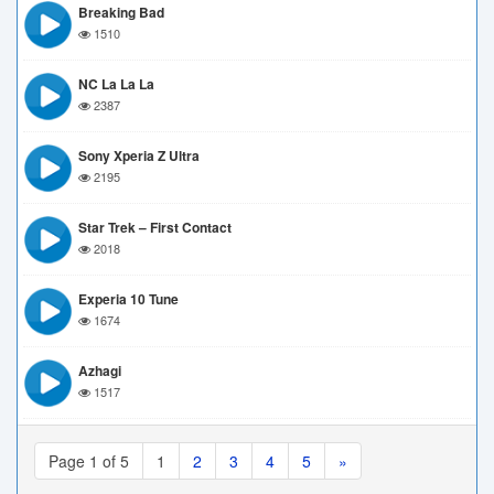
Breaking Bad
1510
NC La La La
2387
Sony Xperia Z Ultra
2195
Star Trek – First Contact
2018
Experia 10 Tune
1674
Azhagi
1517
Page 1 of 5
1
2
3
4
5
»