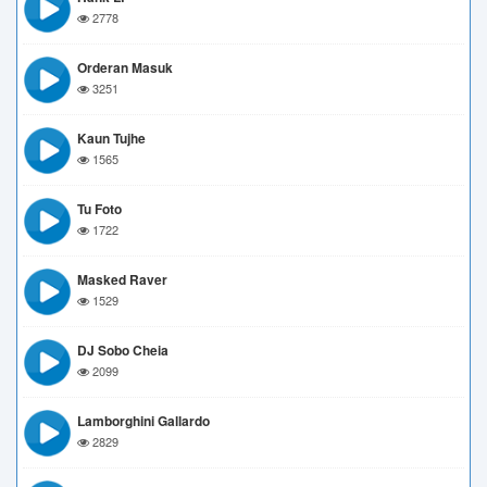
2778
Orderan Masuk
3251
Kaun Tujhe
1565
Tu Foto
1722
Masked Raver
1529
DJ Sobo Cheia
2099
Lamborghini Gallardo
2829