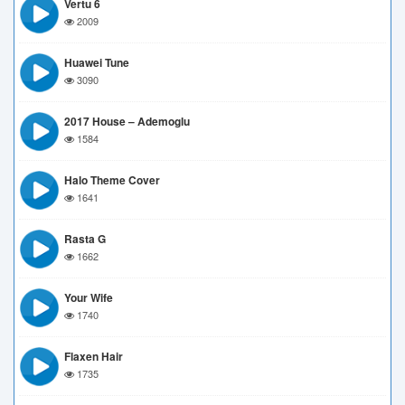
Vertu 6
2009
Huawei Tune
3090
2017 House – Ademoglu
1584
Halo Theme Cover
1641
Rasta G
1662
Your Wife
1740
Flaxen Hair
1735