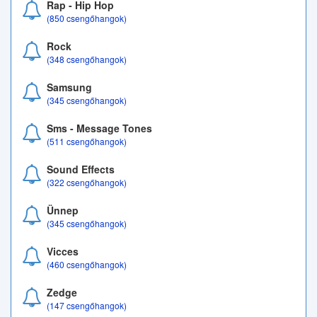
Rap - Hip Hop
(850 csengőhangok)
Rock
(348 csengőhangok)
Samsung
(345 csengőhangok)
Sms - Message Tones
(511 csengőhangok)
Sound Effects
(322 csengőhangok)
Ünnep
(345 csengőhangok)
Vicces
(460 csengőhangok)
Zedge
(147 csengőhangok)