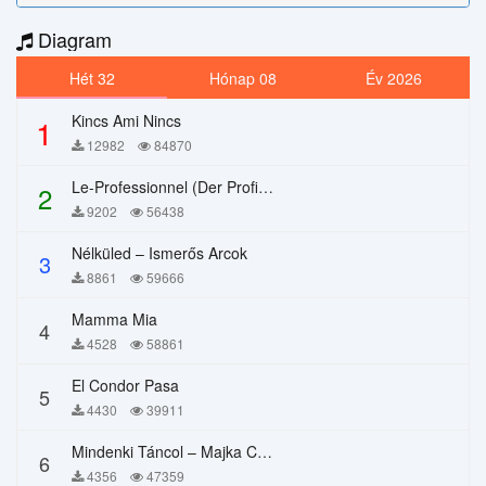
Diagram
Hét 32
Hónap 08
Év 2026
Kincs Ami Nincs
1
12982
84870
Le-Professionnel (Der Profi) – Chi Mai
2
9202
56438
Nélküled – Ismerős Arcok
3
8861
59666
Mamma Mia
4
4528
58861
El Condor Pasa
5
4430
39911
Mindenki Táncol – Majka Curtis, Péter Majoros
6
4356
47359