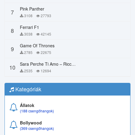
Pink Panther
7
3108
27793
Ferrari F1
8
3038
42145
Game Of Thrones
9
2785
22675
Sara Perche Ti Amo – Ricchi E Poveri
10
2535
12694
Kategóriák
Állatok
(188 csengőhangok)
Bollywood
(369 csengőhangok)