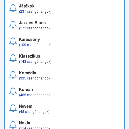
Játékok
(237 csengőhangok)
Jazz és Blues
(171 csengőhangok)
Karácsony
(109 csengőhangok)
Klasszikus
(143 csengőhangok)
Komédia
(335 csengőhangok)
Korean
(465 csengőhangok)
Nevem
(48 csengőhangok)
Nokia
(114 csengőhangok)