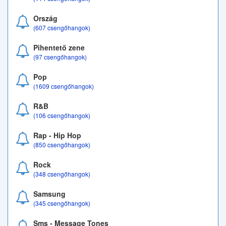
Ország
(607 csengőhangok)
Pihentető zene
(97 csengőhangok)
Pop
(1609 csengőhangok)
R&B
(106 csengőhangok)
Rap - Hip Hop
(850 csengőhangok)
Rock
(348 csengőhangok)
Samsung
(345 csengőhangok)
Sms - Message Tones