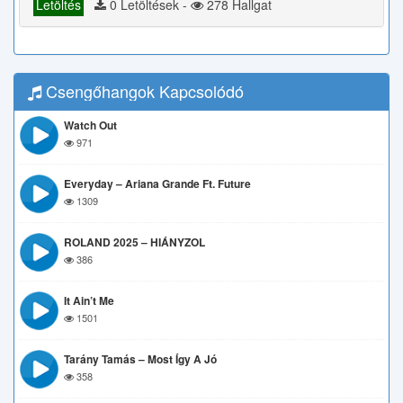
Letöltés
0 Letöltések -
278 Hallgat
Csengőhangok Kapcsolódó
Watch Out
971
Everyday – Ariana Grande Ft. Future
1309
ROLAND 2025 – HIÁNYZOL
386
It Ain’t Me
1501
Tarány Tamás – Most Így A Jó
358