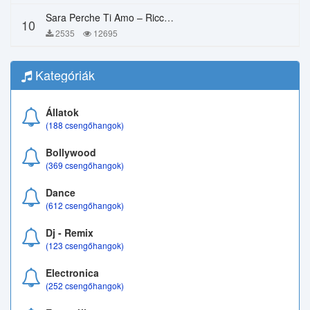
Sara Perche Ti Amo – Ricchi E Poveri
10
2535
12695
Kategóriák
Állatok
(188 csengőhangok)
Bollywood
(369 csengőhangok)
Dance
(612 csengőhangok)
Dj - Remix
(123 csengőhangok)
Electronica
(252 csengőhangok)