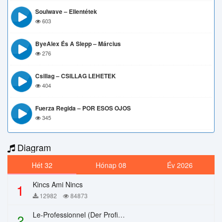
Soulwave – Ellentétek
603
ByeAlex És A Slepp – Március
276
Csillag – CSILLAG LEHETEK
404
Fuerza Regida – POR ESOS OJOS
345
Diagram
Hét 32
Hónap 08
Év 2026
Kincs Ami Nincs
1
12982
84873
Le-Professionnel (Der Profi) – Chi Mai
2