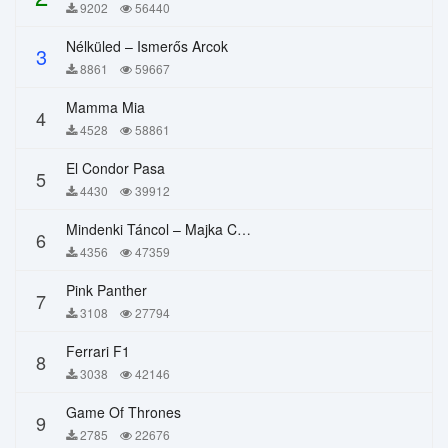
9202
56440
Nélküled – Ismerős Arcok
3
8861
59667
Mamma Mia
4
4528
58861
El Condor Pasa
5
4430
39912
Mindenki Táncol – Majka Curtis, Péter Majoros
6
4356
47359
Pink Panther
7
3108
27794
Ferrari F1
8
3038
42146
Game Of Thrones
9
2785
22676