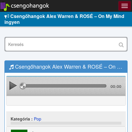
Csengőhangok Alex Warren & ROSÉ – On My Mind
ingyen
Csengőhangok Alex Warren & ROSÉ – On My Mind Letöltés
00:00
Kategória :
Pop