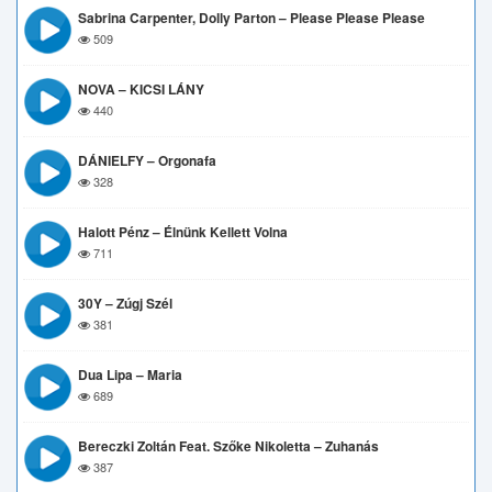
Sabrina Carpenter, Dolly Parton – Please Please Please
509
NOVA – KICSI LÁNY
440
DÁNIELFY – Orgonafa
328
Halott Pénz – Élnünk Kellett Volna
711
30Y – Zúgj Szél
381
Dua Lipa – Maria
689
Bereczki Zoltán Feat. Szőke Nikoletta – Zuhanás
387