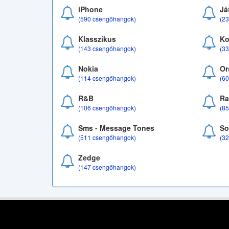
iPhone
Já
(590 csengőhangok)
(2
Klasszikus
Ko
(143 csengőhangok)
(3
Nokia
Or
(114 csengőhangok)
(6
R&B
Ra
(106 csengőhangok)
(8
Sms - Message Tones
So
(511 csengőhangok)
(3
Zedge
(147 csengőhangok)