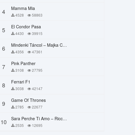
Mamma Mia
4
4528
58863
El Condor Pasa
5
4430
39915
Mindenki Táncol – Majka Curtis, Péter Majoros
6
4356
47361
Pink Panther
7
3108
27795
Ferrari F1
8
3038
42147
Game Of Thrones
9
2785
22677
Sara Perche Ti Amo – Ricchi E Poveri
10
2535
12695