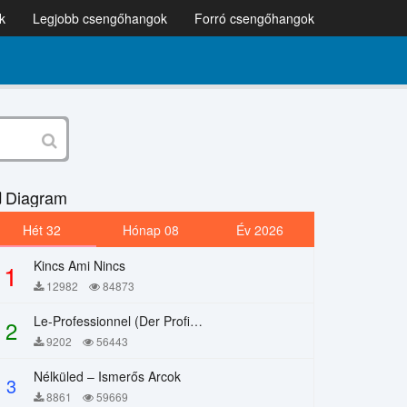
k
Legjobb csengőhangok
Forró csengőhangok
Diagram
Hét 32
Hónap 08
Év 2026
Kincs Ami Nincs
1
12982
84873
Le-Professionnel (Der Profi) – Chi Mai
2
9202
56443
Nélküled – Ismerős Arcok
3
8861
59669