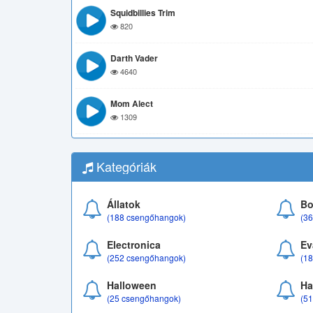
Squidbillies Trim
820
Darth Vader
4640
Mom Alect
1309
Kategóriák
Állatok
Bo
(188 csengőhangok)
(3
Electronica
Ev
(252 csengőhangok)
(1
Halloween
Ha
(25 csengőhangok)
(5