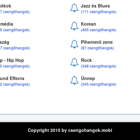
tékok
Jazz és Blues
37 csengőhangok)
(171 csengőhangok)
média
Korean
35 csengőhangok)
(465 csengőhangok)
szág
Pihentető zene
07 csengőhangok)
(97 csengőhangok)
p - Hip Hop
Rock
50 csengőhangok)
(348 csengőhangok)
und Effects
Ünnep
22 csengőhangok)
(345 csengőhangok)
Copyright 2015 by csengohangok.mobi