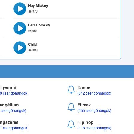
Hey Mickey
973
Fart Comedy
951
Child
898
llywood
Dance
69 csengőhangok)
(612 csengőhangok)
angélium
Filmek
8 csengőhangok)
(255 csengőhangok)
ngszeres
Hip hop
17 csengőhangok)
(118 csengőhangok)