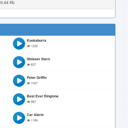
0.64 Kb
Kookaburra
1232
Weisser Stern
837
Peter Griffin
1047
Best Ever Ringtone
967
Car Alarm
1186