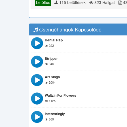
Letöltés
115 Letöltések -
823 Hallgat -
43
Csengőhangok Kapcsolódó
Hentai Rap
922
Stripper
946
Art Singh
2004
Waltzin For Flowers
1125
Interestingly
869