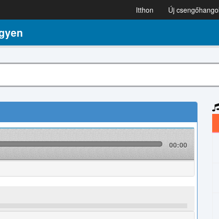
Itthon
Új csengőhango
gyen
00:00