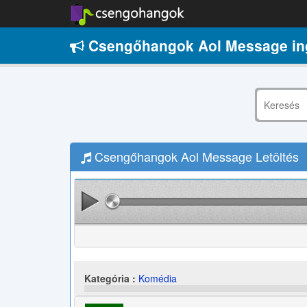
Csengőhangok Aol Message in
Csengőhangok Aol Message Letöltés
Kategória :
Komédia