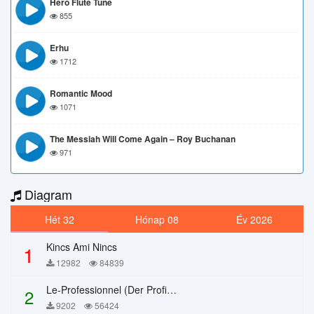
Hero Flute Tune
855
Erhu
1712
Romantic Mood
1071
The Messiah Will Come Again – Roy Buchanan
971
Diagram
Hét 32
Hónap 08
Év 2026
Kincs Ami Nincs
1
12982
84839
Le-Professionnel (Der Profi) – Chi Mai
2
9202
56424