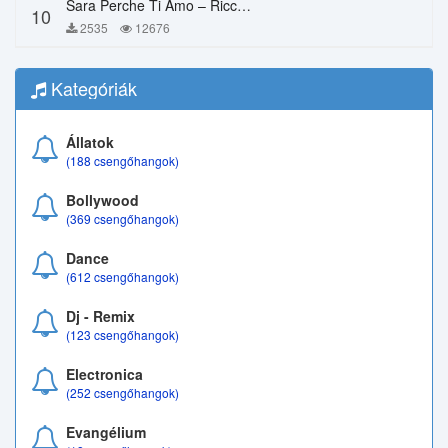
Sara Perche Ti Amo – Ricchi E Poveri
10
2535
12676
Kategóriák
Állatok
(188 csengőhangok)
Bollywood
(369 csengőhangok)
Dance
(612 csengőhangok)
Dj - Remix
(123 csengőhangok)
Electronica
(252 csengőhangok)
Evangélium