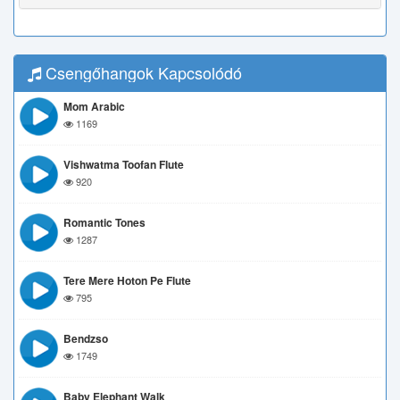
Csengőhangok Kapcsolódó
Mom Arabic
1169
Vishwatma Toofan Flute
920
Romantic Tones
1287
Tere Mere Hoton Pe Flute
795
Bendzso
1749
Baby Elephant Walk