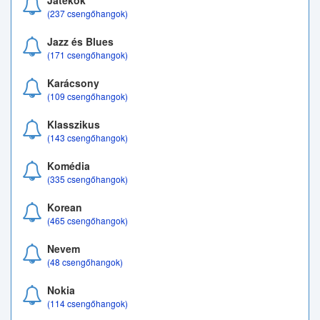
Játékok
(237 csengőhangok)
Jazz és Blues
(171 csengőhangok)
Karácsony
(109 csengőhangok)
Klasszikus
(143 csengőhangok)
Komédia
(335 csengőhangok)
Korean
(465 csengőhangok)
Nevem
(48 csengőhangok)
Nokia
(114 csengőhangok)