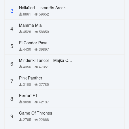
Nélküled – Ismerős Arcok
3
8861
59652
Mamma Mia
4
4528
58850
El Condor Pasa
5
4430
39897
Mindenki Táncol – Majka Curtis, Péter Majoros
6
4356
47351
Pink Panther
7
3108
27785
Ferrari F1
8
3038
42137
Game Of Thrones
9
2785
22668