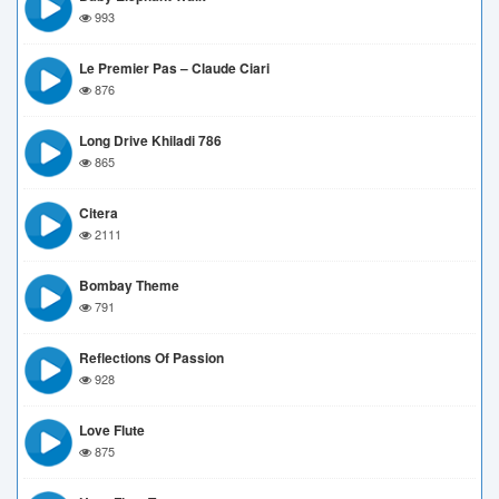
993
Le Premier Pas – Claude Ciari
876
Long Drive Khiladi 786
865
Citera
2111
Bombay Theme
791
Reflections Of Passion
928
Love Flute
875