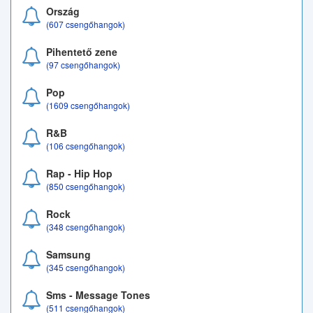
Ország
(607 csengőhangok)
Pihentető zene
(97 csengőhangok)
Pop
(1609 csengőhangok)
R&B
(106 csengőhangok)
Rap - Hip Hop
(850 csengőhangok)
Rock
(348 csengőhangok)
Samsung
(345 csengőhangok)
Sms - Message Tones
(511 csengőhangok)