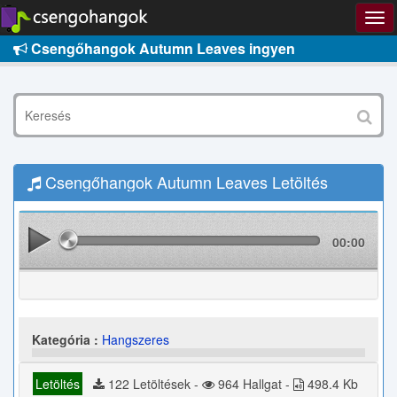
Csengőhangok Autumn Leaves ingyen
Csengőhangok Autumn Leaves Letöltés
00:00
Kategória :
Hangszeres
Letöltés
122 Letöltések -
964 Hallgat -
498.4 Kb