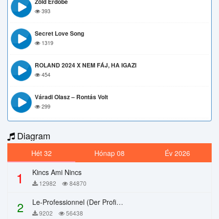
Zöld Erdőbe
393
Secret Love Song
1319
ROLAND 2024 X NEM FÁJ, HA IGAZI
454
Váradi Olasz – Rontás Volt
299
Diagram
Hét 32
Hónap 08
Év 2026
Kincs Ami Nincs
1
12982
84870
Le-Professionnel (Der Profi) – Chi Mai
2
9202
56438