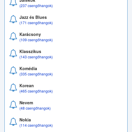
Játékok
(237 csengőhangok)
Jazz és Blues
(171 csengőhangok)
Karácsony
(109 csengőhangok)
Klasszikus
(143 csengőhangok)
Komédia
(335 csengőhangok)
Korean
(465 csengőhangok)
Nevem
(48 csengőhangok)
Nokia
(114 csengőhangok)