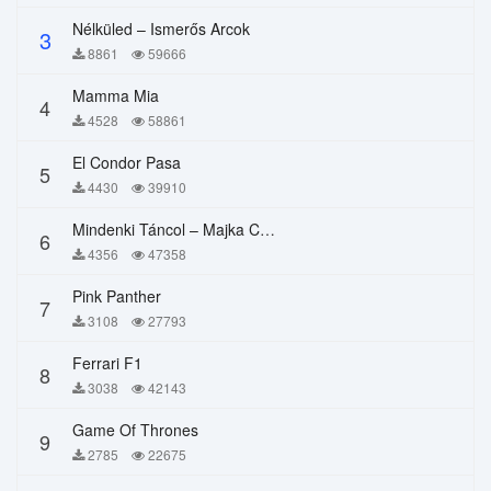
Nélküled – Ismerős Arcok
3
8861
59666
Mamma Mia
4
4528
58861
El Condor Pasa
5
4430
39910
Mindenki Táncol – Majka Curtis, Péter Majoros
6
4356
47358
Pink Panther
7
3108
27793
Ferrari F1
8
3038
42143
Game Of Thrones
9
2785
22675