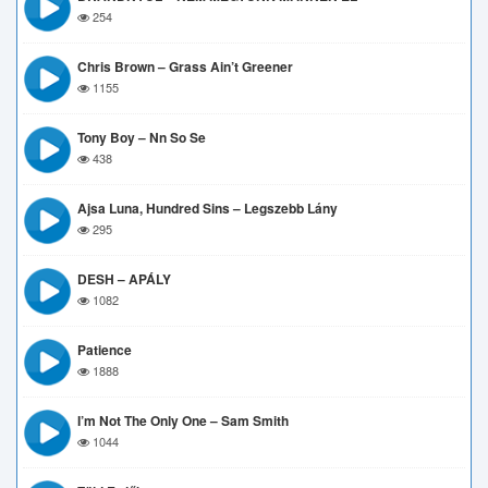
254
Chris Brown – Grass Ain’t Greener
1155
Tony Boy – Nn So Se
438
Ajsa Luna, Hundred Sins – Legszebb Lány
295
DESH – APÁLY
1082
Patience
1888
I’m Not The Only One – Sam Smith
1044