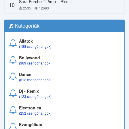
Sara Perche Ti Amo – Ricchi E Poveri
10
2535
12693
Kategóriák
Állatok
(188 csengőhangok)
Bollywood
(369 csengőhangok)
Dance
(612 csengőhangok)
Dj - Remix
(123 csengőhangok)
Electronica
(252 csengőhangok)
Evangélium