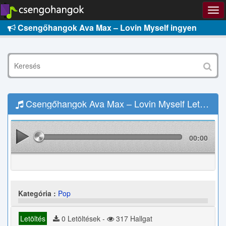
Csengőhangok Ava Max – Lovin Myself ingyen
Csengőhangok Ava Max – Lovin Myself Letöltés
00:00
Kategória :
Pop
Letöltés
0 Letöltések -
317 Hallgat