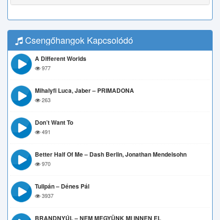
Csengőhangok Kapcsolódó
A Different Worlds
977
Mihalyfi Luca, Jaber – PRIMADONA
263
Don’t Want To
491
Better Half Of Me – Dash Berlin, Jonathan Mendelsohn
970
Tulipán – Dénes Pál
3937
BRANDNYÚL – NEM MEGYÜNK MI INNEN EL