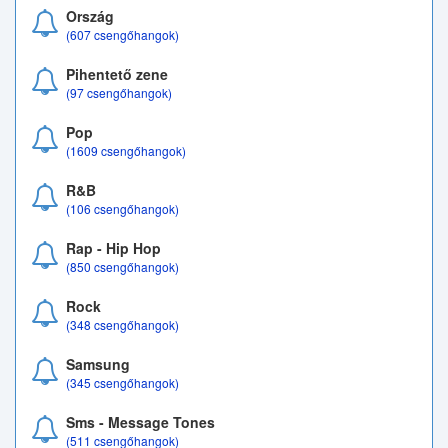
Ország
(607 csengőhangok)
Pihentető zene
(97 csengőhangok)
Pop
(1609 csengőhangok)
R&B
(106 csengőhangok)
Rap - Hip Hop
(850 csengőhangok)
Rock
(348 csengőhangok)
Samsung
(345 csengőhangok)
Sms - Message Tones
(511 csengőhangok)