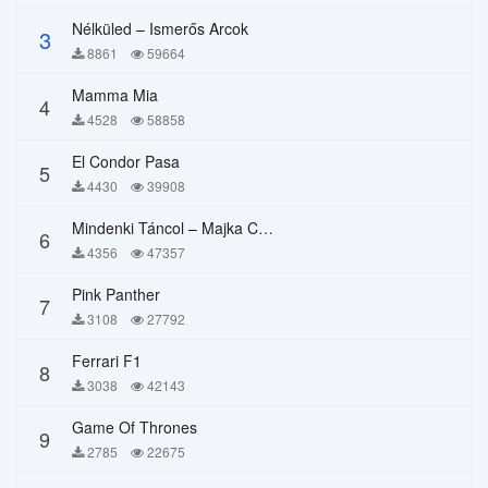
Nélküled – Ismerős Arcok
3
8861
59664
Mamma Mia
4
4528
58858
El Condor Pasa
5
4430
39908
Mindenki Táncol – Majka Curtis, Péter Majoros
6
4356
47357
Pink Panther
7
3108
27792
Ferrari F1
8
3038
42143
Game Of Thrones
9
2785
22675