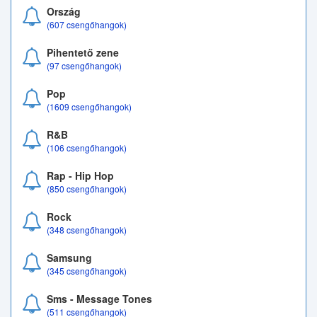
Ország
(607 csengőhangok)
Pihentető zene
(97 csengőhangok)
Pop
(1609 csengőhangok)
R&B
(106 csengőhangok)
Rap - Hip Hop
(850 csengőhangok)
Rock
(348 csengőhangok)
Samsung
(345 csengőhangok)
Sms - Message Tones
(511 csengőhangok)