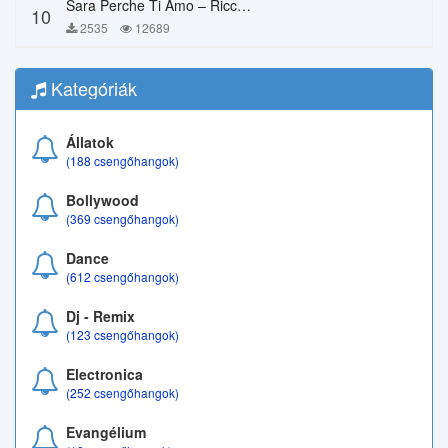
Sara Perche Ti Amo – Ricchi E Poveri
10
2535
12689
Kategóriák
Állatok
(188 csengőhangok)
Bollywood
(369 csengőhangok)
Dance
(612 csengőhangok)
Dj - Remix
(123 csengőhangok)
Electronica
(252 csengőhangok)
Evangélium