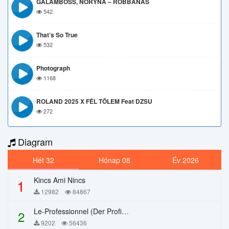
GALAMBOSS, NORYNA – ROBBANÁS
542
That’s So True
532
Photograph
1168
ROLAND 2025 X FÉL TŐLEM Feat DZSU
272
Diagram
Hét 32
Hónap 08
Év 2026
Kincs Ami Nincs
1
12982
84867
Le-Professionnel (Der Profi) – Chi Mai
2
9202
56436