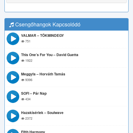
Csengőhangok Kapcsolódó
VALMAR – TÖKMINDEGY
751
This One’s For You – David Guetta
1922
Meggyfa – Horváth Tamás
9396
SOFI – Pár Nap
434
Hazakísérlek – Soulwave
2372
Fifth Harmony