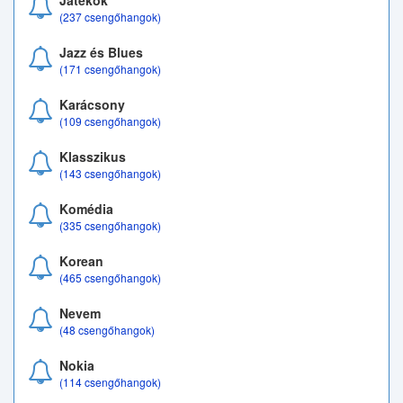
Játékok
(237 csengőhangok)
Jazz és Blues
(171 csengőhangok)
Karácsony
(109 csengőhangok)
Klasszikus
(143 csengőhangok)
Komédia
(335 csengőhangok)
Korean
(465 csengőhangok)
Nevem
(48 csengőhangok)
Nokia
(114 csengőhangok)