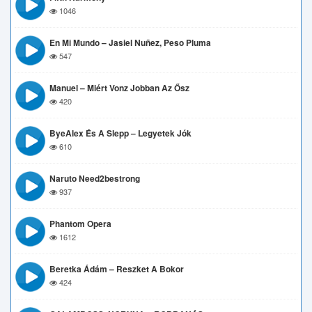
1046
En Mi Mundo – Jasiel Nuñez, Peso Pluma
547
Manuel – Miért Vonz Jobban Az Ősz
420
ByeAlex És A Slepp – Legyetek Jók
610
Naruto Need2bestrong
937
Phantom Opera
1612
Beretka Ádám – Reszket A Bokor
424