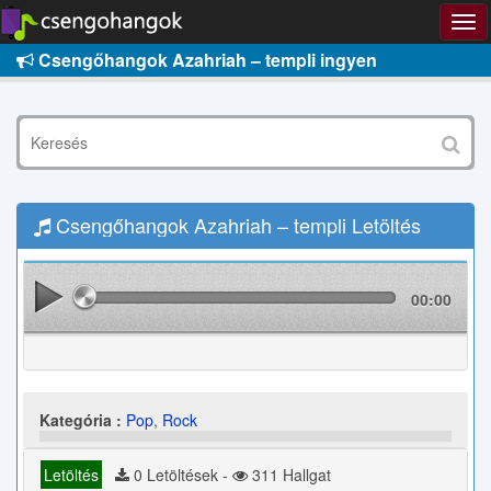
Csengőhangok Azahriah – templi ingyen
Csengőhangok Azahriah – templi Letöltés
00:00
Kategória :
Pop
,
Rock
Letöltés
0 Letöltések -
311 Hallgat