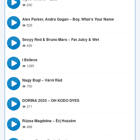
200
Alex Parker, Andra Gogan – Boy, What’s Your Name
529
Sexyy Red & Bruno Mars – Fat Juicy & Wet
426
I Believe
1285
Nagy Bogi – Várni Rád
750
DORINA 2025 – OH KODO DYES
371
Rúzsa Magdolna – Érj Hozzám
488