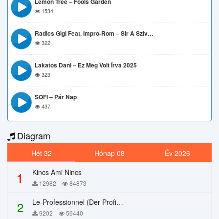
Lemon Tree – Fools Garden
1534
Radics Gigi Feat. Impro-Rom – Sír A Szív…
322
Lakatos Dani – Ez Meg Volt Írva 2025
323
SOFI – Pár Nap
437
Diagram
Hét 32
Hónap 08
Év 2026
Kincs Ami Nincs
1
12982
84873
Le-Professionnel (Der Profi) – Chi Mai
2
9202
56440