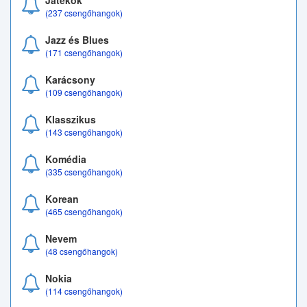
Játékok
(237 csengőhangok)
Jazz és Blues
(171 csengőhangok)
Karácsony
(109 csengőhangok)
Klasszikus
(143 csengőhangok)
Komédia
(335 csengőhangok)
Korean
(465 csengőhangok)
Nevem
(48 csengőhangok)
Nokia
(114 csengőhangok)