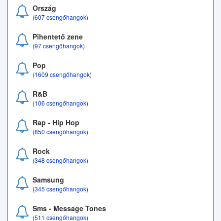
Ország
(607 csengőhangok)
Pihentető zene
(97 csengőhangok)
Pop
(1609 csengőhangok)
R&B
(106 csengőhangok)
Rap - Hip Hop
(850 csengőhangok)
Rock
(348 csengőhangok)
Samsung
(345 csengőhangok)
Sms - Message Tones
(511 csengőhangok)