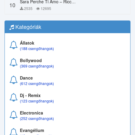
Sara Perche Ti Amo – Ricchi E Poveri
10
2535
12695
Kategóriák
Állatok
(188 csengőhangok)
Bollywood
(369 csengőhangok)
Dance
(612 csengőhangok)
Dj - Remix
(123 csengőhangok)
Electronica
(252 csengőhangok)
Evangélium