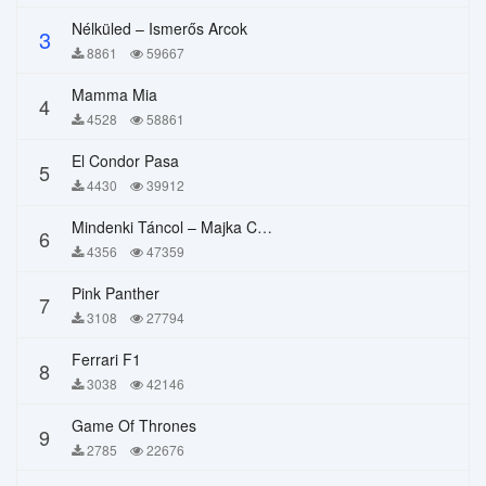
Nélküled – Ismerős Arcok
3
8861
59667
Mamma Mia
4
4528
58861
El Condor Pasa
5
4430
39912
Mindenki Táncol – Majka Curtis, Péter Majoros
6
4356
47359
Pink Panther
7
3108
27794
Ferrari F1
8
3038
42146
Game Of Thrones
9
2785
22676