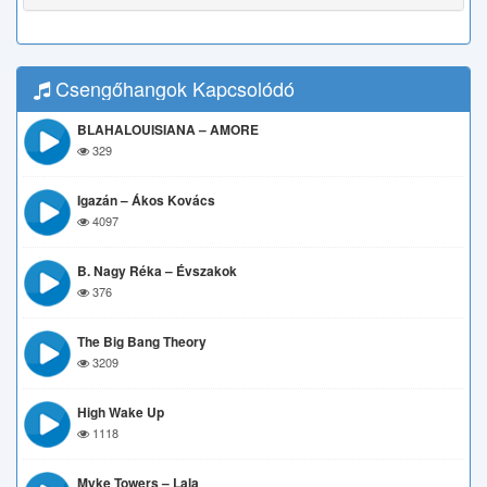
Csengőhangok Kapcsolódó
BLAHALOUISIANA – AMORE
329
Igazán – Ákos Kovács
4097
B. Nagy Réka – Évszakok
376
The Big Bang Theory
3209
High Wake Up
1118
Myke Towers – Lala