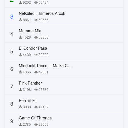
9202
56424
Nélküled – Ismerős Arcok
3
8861
59656
Mamma Mia
4
4528
58850
El Condor Pasa
5
4430
39899
Mindenki Táncol – Majka Curtis, Péter Majoros
6
4356
47351
Pink Panther
7
3108
27786
Ferrari F1
8
3038
42137
Game Of Thrones
9
2785
22669