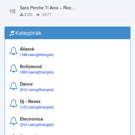
Sara Perche Ti Amo – Ricchi E Poveri
10
2535
12677
Kategóriák
Állatok
(188 csengőhangok)
Bollywood
(369 csengőhangok)
Dance
(612 csengőhangok)
Dj - Remix
(123 csengőhangok)
Electronica
(252 csengőhangok)