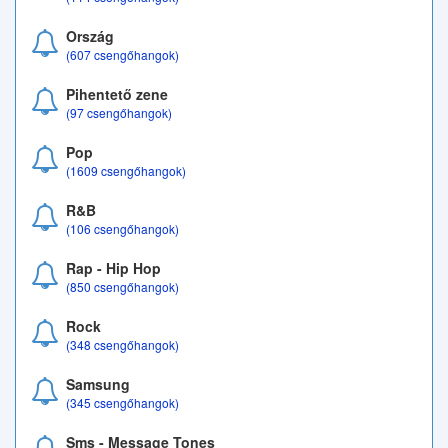
Ország
(607 csengőhangok)
Pihentető zene
(97 csengőhangok)
Pop
(1609 csengőhangok)
R&B
(106 csengőhangok)
Rap - Hip Hop
(850 csengőhangok)
Rock
(348 csengőhangok)
Samsung
(345 csengőhangok)
Sms - Message Tones