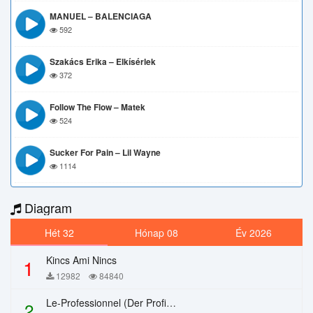
MANUEL – BALENCIAGA
592
Szakács Erika – Elkísérlek
372
Follow The Flow – Matek
524
Sucker For Pain – Lil Wayne
1114
Diagram
Hét 32
Hónap 08
Év 2026
Kincs Ami Nincs
1
12982
84840
Le-Professionnel (Der Profi) – Chi Mai
2