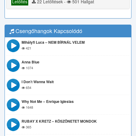
Letöltés
22 Letöltések -
501 Hallgat
Csengőhangok Kapcsolódó
Mihályfi Luca – NEM BÍRNÁL VELEM
421
Anna Blue
1074
I Don’t Wanna Wait
654
Why Not Me – Enrique Iglesias
1648
RUBAY X KRETZ – KÖSZÖNETET MONDOK
365