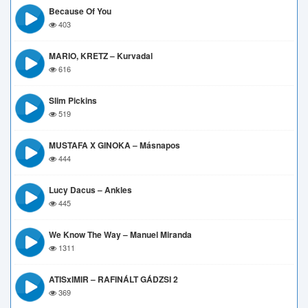
Because Of You
403
MARIO, KRETZ – Kurvadal
616
Slim Pickins
519
MUSTAFA X GINOKA – Másnapos
444
Lucy Dacus – Ankles
445
We Know The Way – Manuel Miranda
1311
ATISxIMIR – RAFINÁLT GÁDZSI 2
369