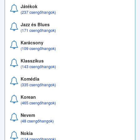
Játékok
(237 csengőhangok)
Jazz és Blues
(171 csengőhangok)
Karácsony
(109 csengőhangok)
Klasszikus
(143 csengőhangok)
Komédia
(335 csengőhangok)
Korean
(465 csengőhangok)
Nevem
(48 csengőhangok)
Nokia
(114 csengőhangok)