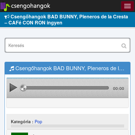
Csengőhangok BAD BUNNY, Pleneros de la Cresta
– CAFé CON RON ingyen
Csengőhangok BAD BUNNY, Pleneros de la Cresta – CAFé CON RON Letöltés
00:00
Kategória :
Pop