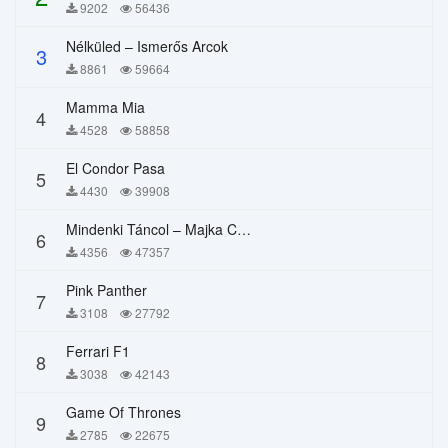
9202
56436
Nélküled – Ismerős Arcok
3
8861
59664
Mamma Mia
4
4528
58858
El Condor Pasa
5
4430
39908
Mindenki Táncol – Majka Curtis, Péter Majoros
6
4356
47357
Pink Panther
7
3108
27792
Ferrari F1
8
3038
42143
Game Of Thrones
9
2785
22675