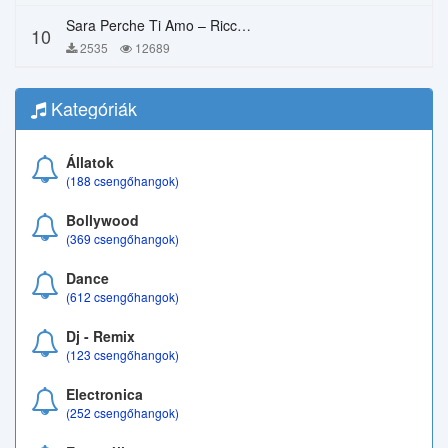
Sara Perche Ti Amo – Ricchi E Poveri
10
2535
12689
Kategóriák
Állatok
(188 csengőhangok)
Bollywood
(369 csengőhangok)
Dance
(612 csengőhangok)
Dj - Remix
(123 csengőhangok)
Electronica
(252 csengőhangok)