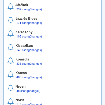
Játékok
(237 csengőhangok)
Jazz és Blues
(171 csengőhangok)
Karácsony
(109 csengőhangok)
Klasszikus
(143 csengőhangok)
Komédia
(335 csengőhangok)
Korean
(465 csengőhangok)
Nevem
(48 csengőhangok)
Nokia
(114 csengőhangok)