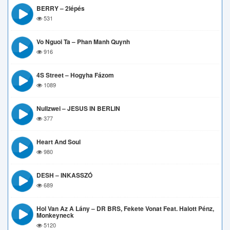
BERRY – 2lépés
531
Vo Nguoi Ta – Phan Manh Quynh
916
4S Street – Hogyha Fázom
1089
Nullzwei – JESUS IN BERLIN
377
Heart And Soul
980
DESH – INKASSZÓ
689
Hol Van Az A Lány – DR BRS, Fekete Vonat Feat. Halott Pénz,
Monkeyneck
5120