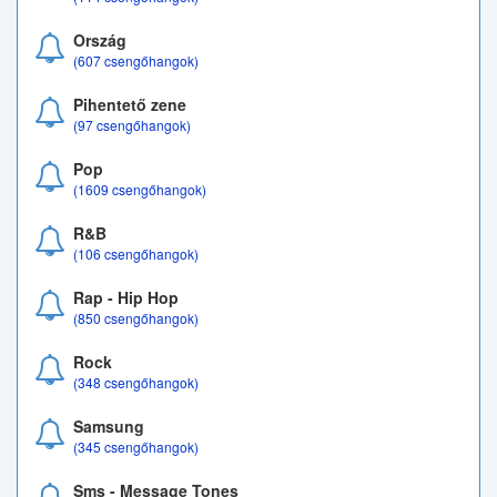
Ország
(607 csengőhangok)
Pihentető zene
(97 csengőhangok)
Pop
(1609 csengőhangok)
R&B
(106 csengőhangok)
Rap - Hip Hop
(850 csengőhangok)
Rock
(348 csengőhangok)
Samsung
(345 csengőhangok)
Sms - Message Tones