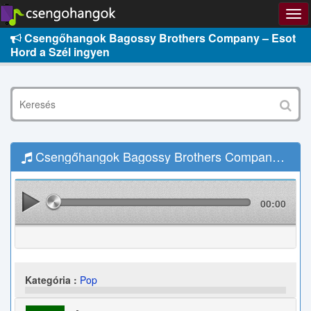
Csengőhangok Bagossy Brothers Company – Esot
Hord a Szél ingyen
Csengőhangok Bagossy Brothers Company – Esot Hord a Szél Letöltés
00:00
Kategória :
Pop