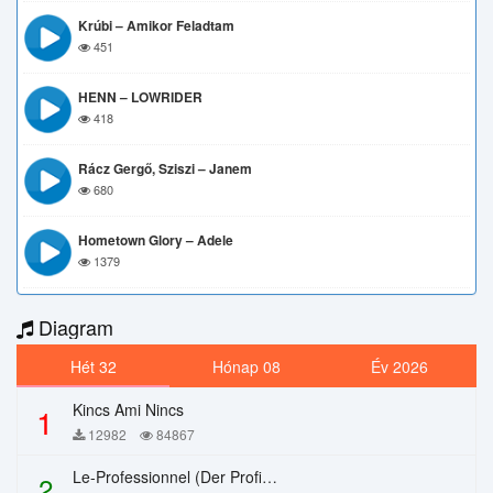
Krúbi – Amikor Feladtam
451
HENN – LOWRIDER
418
Rácz Gergő, Sziszi – Janem
680
Hometown Glory – Adele
1379
Diagram
Hét 32
Hónap 08
Év 2026
Kincs Ami Nincs
1
12982
84867
Le-Professionnel (Der Profi) – Chi Mai
2