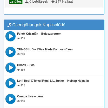
Letöltés
0 Letöltések -
247 Hallgat
Csengőhangok Kapcsolódó
Fehér Krisztián – Beleszerettem
359
YUNGBLUD – I Was Made For Lovin’ You
246
Bbno$ – Two
365
Lotfi Begi X Tolvai Reni, L.L. Junior – Holnap Hajnalig
302
Omega Live – Léna
916