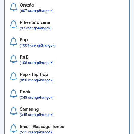
Ország
(607 csengőhangok)
Pihentető zene
(97 csengőhangok)
Pop
(1609 csengőhangok)
R&B
(106 csengőhangok)
Rap - Hip Hop
(850 csengőhangok)
Rock
(348 csengőhangok)
Samsung
(345 csengőhangok)
Sms - Message Tones
(511 csengőhangok)