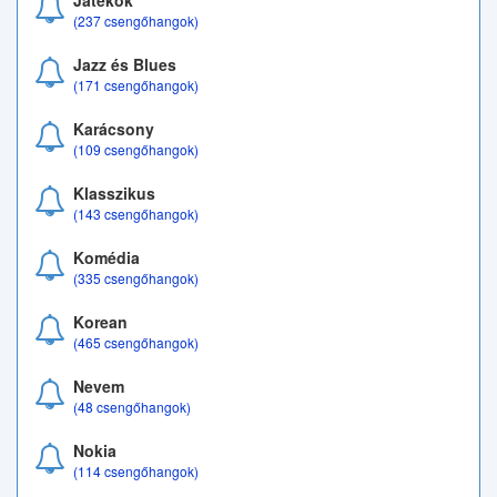
Játékok
(237 csengőhangok)
Jazz és Blues
(171 csengőhangok)
Karácsony
(109 csengőhangok)
Klasszikus
(143 csengőhangok)
Komédia
(335 csengőhangok)
Korean
(465 csengőhangok)
Nevem
(48 csengőhangok)
Nokia
(114 csengőhangok)