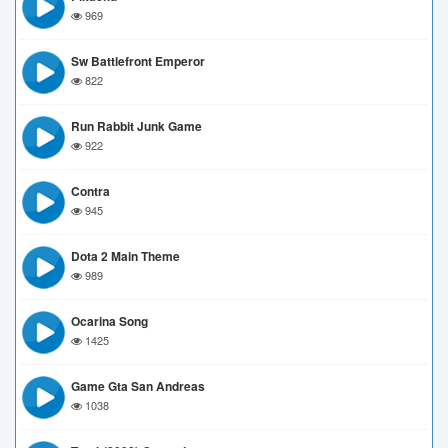
969
Sw Battlefront Emperor
822
Run Rabbit Junk Game
922
Contra
945
Dota 2 Main Theme
989
Ocarina Song
1425
Game Gta San Andreas
1038