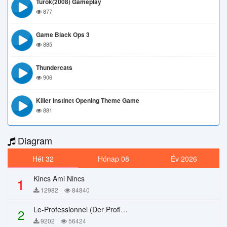
Turok(2008) Gameplay
877
Game Black Ops 3
885
Thundercats
906
Killer Instinct Opening Theme Game
881
Diagram
Hét 32
Hónap 08
Év 2026
Kincs Ami Nincs
1
12982
84840
Le-Professionnel (Der Profi) – Chi Mai
2
9202
56424