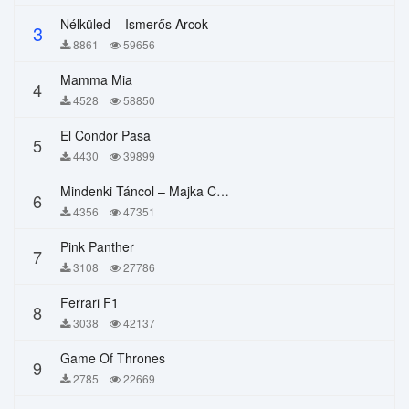
Nélküled – Ismerős Arcok
3
8861
59656
Mamma Mia
4
4528
58850
El Condor Pasa
5
4430
39899
Mindenki Táncol – Majka Curtis, Péter Majoros
6
4356
47351
Pink Panther
7
3108
27786
Ferrari F1
8
3038
42137
Game Of Thrones
9
2785
22669