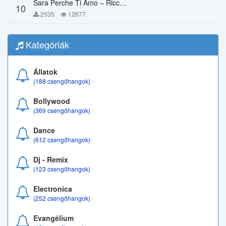
Sara Perche Ti Amo – Ricchi E Poveri
10
2535
12677
Kategóriák
Állatok
(188 csengőhangok)
Bollywood
(369 csengőhangok)
Dance
(612 csengőhangok)
Dj - Remix
(123 csengőhangok)
Electronica
(252 csengőhangok)
Evangélium