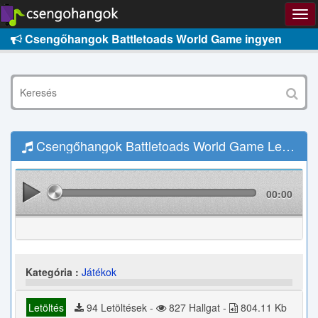
Csengőhangok Battletoads World Game ingyen
Csengőhangok Battletoads World Game Letöltés
00:00
Kategória :
Játékok
Letöltés
94 Letöltések -
827 Hallgat -
804.11 Kb