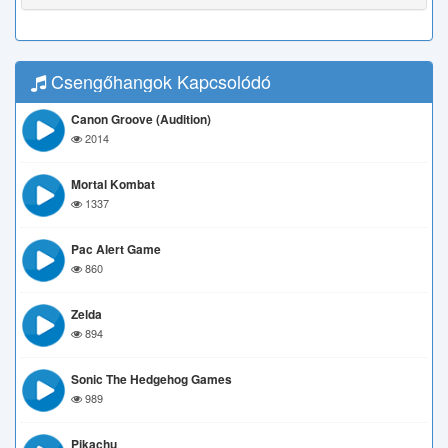
Csengőhangok Kapcsolódó
Canon Groove (Audition)
2014
Mortal Kombat
1337
Pac Alert Game
860
Zelda
894
Sonic The Hedgehog Games
989
Pikachu