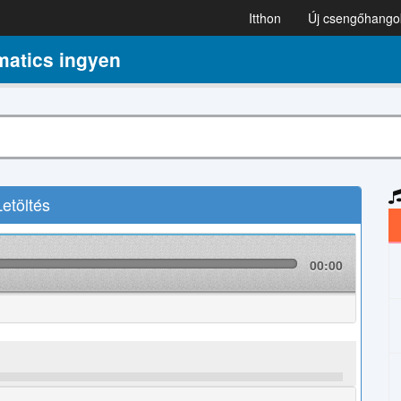
Itthon
Új csengőhango
atics ingyen
etöltés
00:00