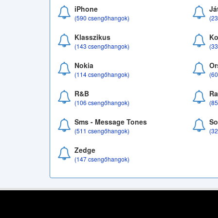
iPhone
Já
(590 csengőhangok)
(2
Klasszikus
Ko
(143 csengőhangok)
(3
Nokia
Or
(114 csengőhangok)
(6
R&B
Ra
(106 csengőhangok)
(8
Sms - Message Tones
So
(511 csengőhangok)
(3
Zedge
(147 csengőhangok)