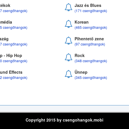
tékok
Jazz és Blues
37 csengőhangok)
(171 csengőhangok)
média
Korean
35 csengőhangok)
(465 csengőhangok)
szág
Pihentető zene
07 csengőhangok)
(97 csengőhangok)
p - Hip Hop
Rock
50 csengőhangok)
(348 csengőhangok)
und Effects
Ünnep
22 csengőhangok)
(345 csengőhangok)
Copyright 2015 by csengohangok.mobi