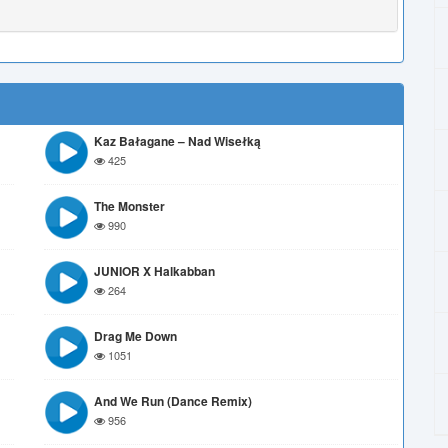
Kaz Bałagane – Nad Wisełką
425
The Monster
990
JUNIOR X Halkabban
264
Drag Me Down
1051
And We Run (Dance Remix)
956