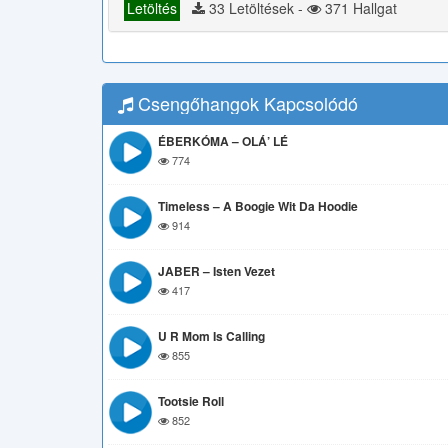
Letöltés
33 Letöltések -
371 Hallgat
Csengőhangok Kapcsolódó
ÉBERKÓMA – OLÁ’ LÉ
774
Timeless – A Boogie Wit Da Hoodie
914
JABER – Isten Vezet
417
U R Mom Is Calling
855
Tootsie Roll
852