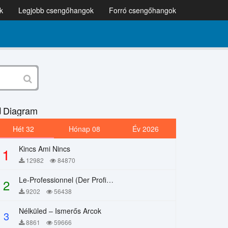
k
Legjobb csengőhangok
Forró csengőhangok
Diagram
Hét 32
Hónap 08
Év 2026
Kincs Ami Nincs
1
12982
84870
Le-Professionnel (Der Profi) – Chi Mai
2
9202
56438
Nélküled – Ismerős Arcok
3
8861
59666