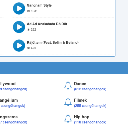
Gangnam Style
1231
d
Ad Ad Analadada Dö Döt
282
Rájöttem (feat. Selim & Belano)
475
llywood
Dance
69 csengőhangok)
(612 csengőhangok)
angélium
Filmek
8 csengőhangok)
(255 csengőhangok)
ngszeres
Hip hop
17 csengőhangok)
(118 csengőhangok)