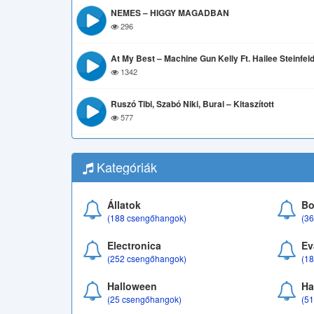
NEMES – HIGGY MAGADBAN
296
At My Best – Machine Gun Kelly Ft. Hailee Steinfel
1342
Ruszó Tibi, Szabó Niki, Burai – Kitaszított
577
Kategóriák
Állatok
Bo
(188 csengőhangok)
(3
Electronica
Ev
(252 csengőhangok)
(1
Halloween
Ha
(25 csengőhangok)
(5