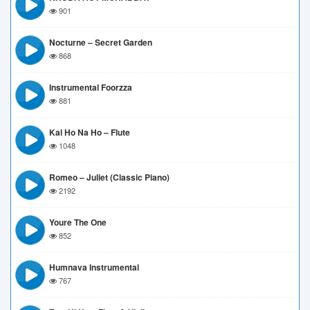
901
Nocturne – Secret Garden
868
Instrumental Foorzza
881
Kal Ho Na Ho – Flute
1048
Romeo – Juliet (Classic Piano)
2192
Youre The One
852
Humnava Instrumental
767