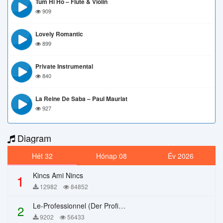
Tum Hi Ho – Flute & Violin
909
Lovely Romantic
899
Private Instrumental
840
La Reine De Saba – Paul Mauriat
927
Diagram
Hét 32
Hónap 08
Év 2026
Kincs Ami Nincs
1
12982
84852
Le-Professionnel (Der Profi) – Chi Mai
2
9202
56433