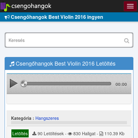
Csengőhangok Best Violin 2016 ingyen
Csengőhangok Best Violin 2016 Letöltés
00:00
Kategória :
Hangszeres
Letöltés
90 Letöltések -
830 Hallgat -
110.39 Kb