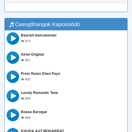
Csengőhangok Kapcsolódó
Baarish Instrumental
813
Airtel Original
851
Prem Ratan Dhan Payo
803
Lovely Romantic Tone
859
Bossa Baroque
806
KHUDA AUT MOHABBAT