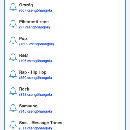
Ország
(607 csengőhangok)
Pihentető zene
(97 csengőhangok)
Pop
(1609 csengőhangok)
R&B
(106 csengőhangok)
Rap - Hip Hop
(850 csengőhangok)
Rock
(348 csengőhangok)
Samsung
(345 csengőhangok)
Sms - Message Tones
(511 csengőhangok)