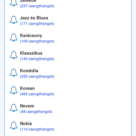
Játékok
(237 csengőhangok)
Jazz és Blues
(171 csengőhangok)
Karácsony
(109 csengőhangok)
Klasszikus
(143 csengőhangok)
Komédia
(335 csengőhangok)
Korean
(465 csengőhangok)
Nevem
(48 csengőhangok)
Nokia
(114 csengőhangok)