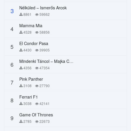
Nélküled – Ismerős Arcok
3
8861
59662
Mamma Mia
4
4528
58856
El Condor Pasa
5
4430
39905
Mindenki Táncol – Majka Curtis, Péter Majoros
6
4356
47354
Pink Panther
7
3108
27790
Ferrari F1
8
3038
42141
Game Of Thrones
9
2785
22673