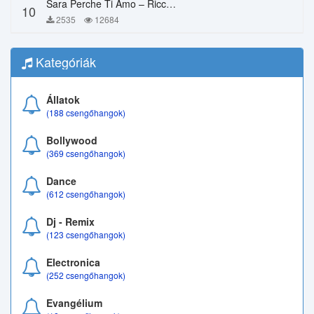
Sara Perche Ti Amo – Ricchi E Poveri
10
2535
12684
Kategóriák
Állatok
(188 csengőhangok)
Bollywood
(369 csengőhangok)
Dance
(612 csengőhangok)
Dj - Remix
(123 csengőhangok)
Electronica
(252 csengőhangok)
Evangélium