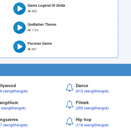
Game Legend Of Zelda
883
Godfather Theme
1724
Pacman Game
987
llywood
Dance
69 csengőhangok)
(612 csengőhangok)
angélium
Filmek
8 csengőhangok)
(255 csengőhangok)
ngszeres
Hip hop
17 csengőhangok)
(118 csengőhangok)