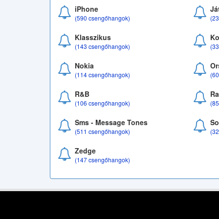
iPhone
Já
(590 csengőhangok)
(2
Klasszikus
Ko
(143 csengőhangok)
(3
Nokia
Or
(114 csengőhangok)
(6
R&B
Ra
(106 csengőhangok)
(8
Sms - Message Tones
So
(511 csengőhangok)
(3
Zedge
(147 csengőhangok)