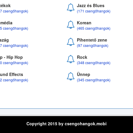
tékok
Jazz és Blues
37 csengőhangok)
(171 csengőhangok)
média
Korean
35 csengőhangok)
(465 csengőhangok)
szág
Pihentető zene
07 csengőhangok)
(97 csengőhangok)
p - Hip Hop
Rock
50 csengőhangok)
(348 csengőhangok)
und Effects
Ünnep
22 csengőhangok)
(345 csengőhangok)
Copyright 2015 by csengohangok.mobi