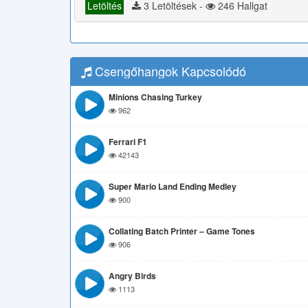
Letöltés
3 Letöltések -
246 Hallgat
Csengőhangok Kapcsolódó
Minions Chasing Turkey
962
Ferrari F1
42143
Super Mario Land Ending Medley
900
Collating Batch Printer – Game Tones
906
Angry Birds
1113