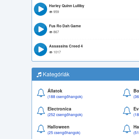
Harley Quinn Lulliby
959
Fus Ro Dah Game
867
Assassins Creed 4
1017
Kategóriák
Állatok
Bo
(188 csengőhangok)
(3
Electronica
Ev
(252 csengőhangok)
(1
Halloween
Ha
(25 csengőhangok)
(5