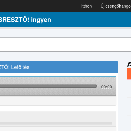
Itthon
Új csengőhango
RESZTŐ! ingyen
! Letöltés
00:00