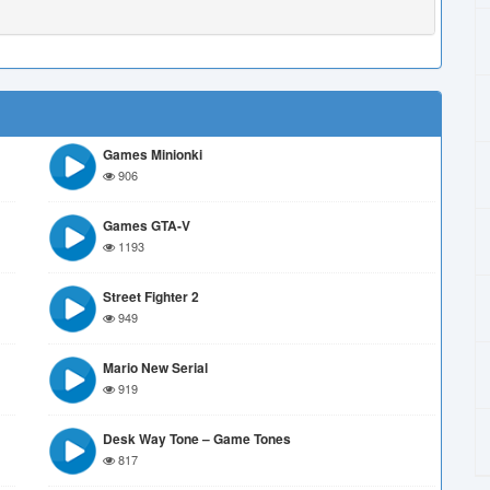
Games Minionki
906
Games GTA-V
1193
Street Fighter 2
949
Mario New Serial
919
Desk Way Tone – Game Tones
817