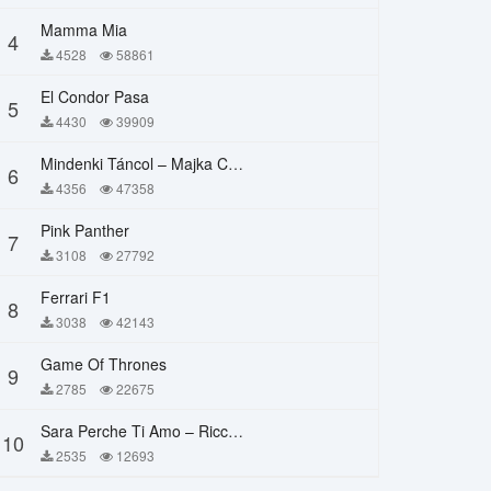
Mamma Mia
4
4528
58861
El Condor Pasa
5
4430
39909
Mindenki Táncol – Majka Curtis, Péter Majoros
6
4356
47358
Pink Panther
7
3108
27792
Ferrari F1
8
3038
42143
Game Of Thrones
9
2785
22675
Sara Perche Ti Amo – Ricchi E Poveri
10
2535
12693