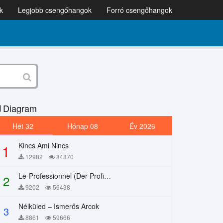
k
Legjobb csengőhangok
Forró csengőhangok
Diagram
Hét 32
Hónap 08
Év 2026
Kincs Ami Nincs
1
12982
84870
Le-Professionnel (Der Profi) – Chi Mai
2
9202
56438
Nélküled – Ismerős Arcok
3
8861
59666