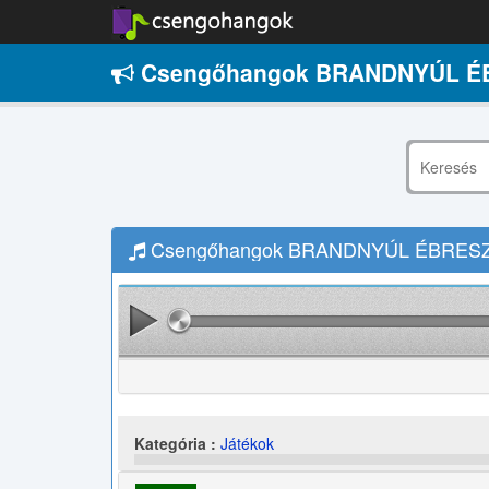
Csengőhangok BRANDNYÚL ÉB
Csengőhangok BRANDNYÚL ÉBRESZTŐ
Kategória :
Játékok