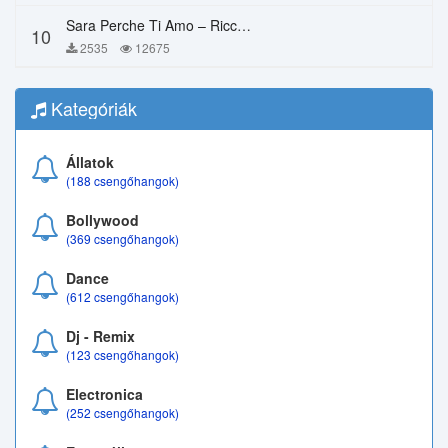
Sara Perche Ti Amo – Ricchi E Poveri
10
2535
12675
Kategóriák
Állatok
(188 csengőhangok)
Bollywood
(369 csengőhangok)
Dance
(612 csengőhangok)
Dj - Remix
(123 csengőhangok)
Electronica
(252 csengőhangok)