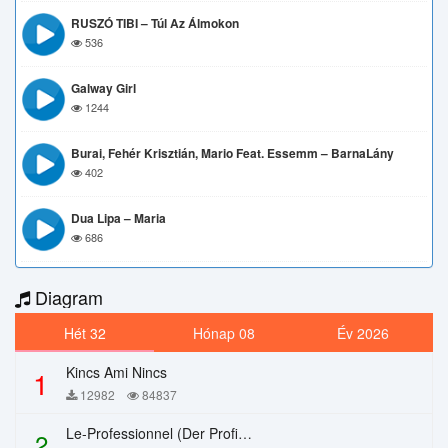
RUSZÓ TIBI – Túl Az Álmokon
536
Galway Girl
1244
Burai, Fehér Krisztián, Mario Feat. Essemm – BarnaLány
402
Dua Lipa – Maria
686
Diagram
Hét 32
Hónap 08
Év 2026
Kincs Ami Nincs
1
12982
84837
Le-Professionnel (Der Profi) – Chi Mai
2