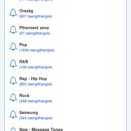
Ország
(607 csengőhangok)
Pihentető zene
(97 csengőhangok)
Pop
(1609 csengőhangok)
R&B
(106 csengőhangok)
Rap - Hip Hop
(850 csengőhangok)
Rock
(348 csengőhangok)
Samsung
(345 csengőhangok)
Sms - Message Tones