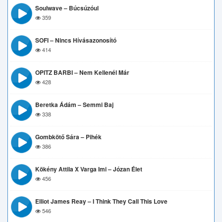
Soulwave – Búcsúzóul
359
SOFI – Nincs Hívásazonosító
414
OPITZ BARBI – Nem Kellenél Már
428
Beretka Ádám – Semmi Baj
338
Gombkötő Sára – Pihék
386
Kökény Attila X Varga Imi – Józan Élet
456
Elliot James Reay – I Think They Call This Love
546