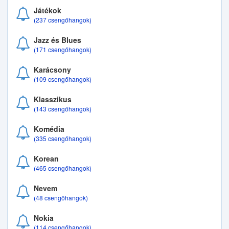
Játékok
(237 csengőhangok)
Jazz és Blues
(171 csengőhangok)
Karácsony
(109 csengőhangok)
Klasszikus
(143 csengőhangok)
Komédia
(335 csengőhangok)
Korean
(465 csengőhangok)
Nevem
(48 csengőhangok)
Nokia
(114 csengőhangok)