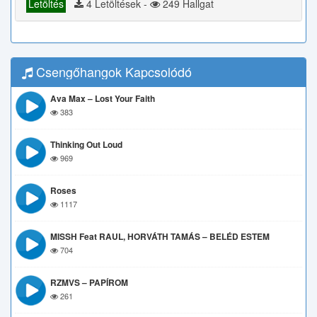
Letöltés
4 Letöltések -
249 Hallgat
Csengőhangok Kapcsolódó
Ava Max – Lost Your Faith
383
Thinking Out Loud
969
Roses
1117
MISSH Feat RAUL, HORVÁTH TAMÁS – BELÉD ESTEM
704
RZMVS – PAPÍROM
261