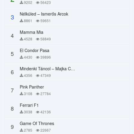
9202
56423
Nélküled – Ismerős Arcok
3
8861
59651
Mamma Mia
4
4528
58849
El Condor Pasa
5
4430
39896
Mindenki Táncol – Majka Curtis, Péter Majoros
6
4356
47349
Pink Panther
7
3108
27784
Ferrari F1
8
3038
42136
Game Of Thrones
9
2785
22667