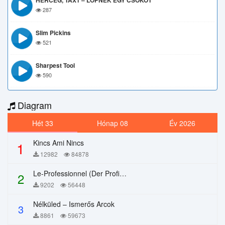
HERCEG, TAX1 – LOPNÉK EGY CSÓKOT
287
Slim Pickins
521
Sharpest Tool
590
Diagram
Hét 33
Hónap 08
Év 2026
Kincs Ami Nincs
1
12982
84878
Le-Professionnel (Der Profi) – Chi Mai
2
9202
56448
Nélküled – Ismerős Arcok
3
8861
59673