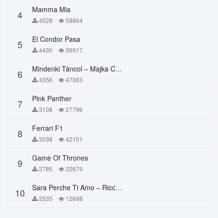
Mamma Mia
4
4528
58864
El Condor Pasa
5
4430
39917
Mindenki Táncol – Majka Curtis, Péter Majoros
6
4356
47363
Pink Panther
7
3108
27796
Ferrari F1
8
3038
42151
Game Of Thrones
9
2785
22679
Sara Perche Ti Amo – Ricchi E Poveri
10
2535
12698