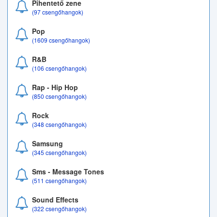
Pihentető zene
(97 csengőhangok)
Pop
(1609 csengőhangok)
R&B
(106 csengőhangok)
Rap - Hip Hop
(850 csengőhangok)
Rock
(348 csengőhangok)
Samsung
(345 csengőhangok)
Sms - Message Tones
(511 csengőhangok)
Sound Effects
(322 csengőhangok)