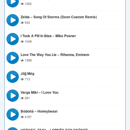
1262
Zelda – Song Of Storms (Deon Custom Remix)
543
I Took A Pill In Ibiza – Mike Posner
1048
Love The Way You Lie – Rihanna, Eminem
1389
Jöjj Még
713
Varga Miki – I Love You
391
Bódottá – Honeybeast
4187