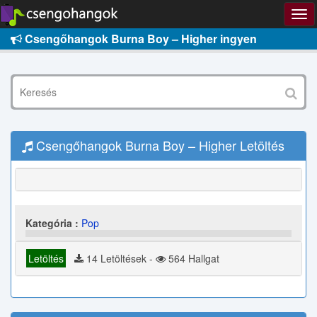
Csengőhangok Burna Boy – Higher ingyen
Csengőhangok Burna Boy – Higher Letöltés
Kategória :
Pop
Letöltés
14 Letöltések -
564 Hallgat