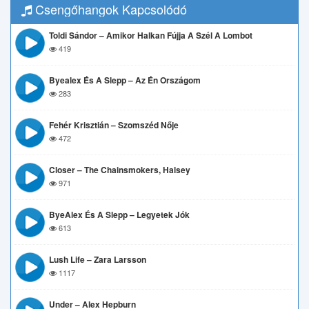
Csengőhangok Kapcsolódó
Toldi Sándor – Amikor Halkan Fújja A Szél A Lombot
419
Byealex És A Slepp – Az Én Országom
283
Fehér Krisztián – Szomszéd Nője
472
Closer – The Chainsmokers, Halsey
971
ByeAlex És A Slepp – Legyetek Jók
613
Lush Life – Zara Larsson
1117
Under – Alex Hepburn