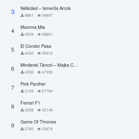
Nélküled – Ismerős Arcok
3
8861
59667
Mamma Mia
4
4528
58861
El Condor Pasa
5
4430
39912
Mindenki Táncol – Majka Curtis, Péter Majoros
6
4356
47359
Pink Panther
7
3108
27794
Ferrari F1
8
3038
42146
Game Of Thrones
9
2785
22676