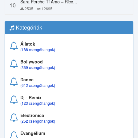
Sara Perche Ti Amo – Ricchi E Poveri
10
2535
12695
Kategóriák
Állatok
(188 csengőhangok)
Bollywood
(369 csengőhangok)
Dance
(612 csengőhangok)
Dj - Remix
(123 csengőhangok)
Electronica
(252 csengőhangok)
Evangélium