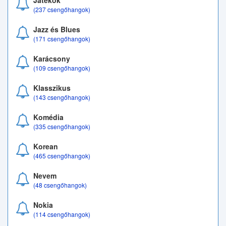
Játékok
(237 csengőhangok)
Jazz és Blues
(171 csengőhangok)
Karácsony
(109 csengőhangok)
Klasszikus
(143 csengőhangok)
Komédia
(335 csengőhangok)
Korean
(465 csengőhangok)
Nevem
(48 csengőhangok)
Nokia
(114 csengőhangok)