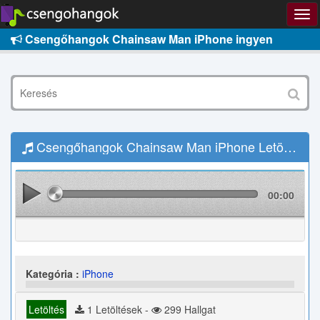
Csengőhangok Chainsaw Man iPhone ingyen
Csengőhangok Chainsaw Man iPhone Letöltés
00:00
Kategória :
iPhone
Letöltés
1 Letöltések -
299 Hallgat