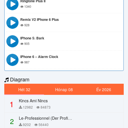
Ringtone Plus II
1340
Remix V2 IPhone 6 Plus
928
IPhone 5: Bark
905
IPhone 6 – Alarm Clock
987
Diagram
Hét 32
Hónap 08
Év 2026
Kincs Ami Nincs
1
12982
84873
Le-Professionnel (Der Profi) – Chi Mai
2
9202
56440