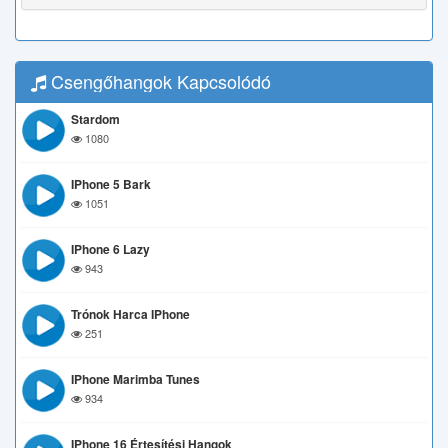
Csengőhangok Kapcsolódó
Stardom
1080
IPhone 5 Bark
1051
IPhone 6 Lazy
943
Trónok Harca IPhone
251
IPhone Marimba Tunes
934
IPhone 16 Értesítési Hangok