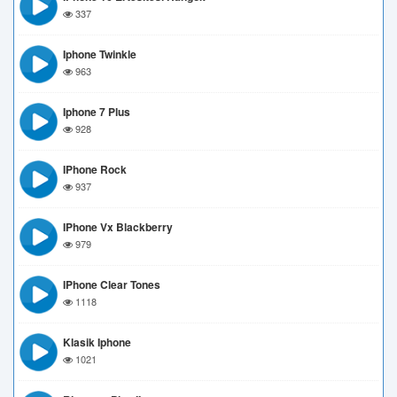
337
Iphone Twinkle
963
Iphone 7 Plus
928
IPhone Rock
937
IPhone Vx Blackberry
979
IPhone Clear Tones
1118
Klasik Iphone
1021