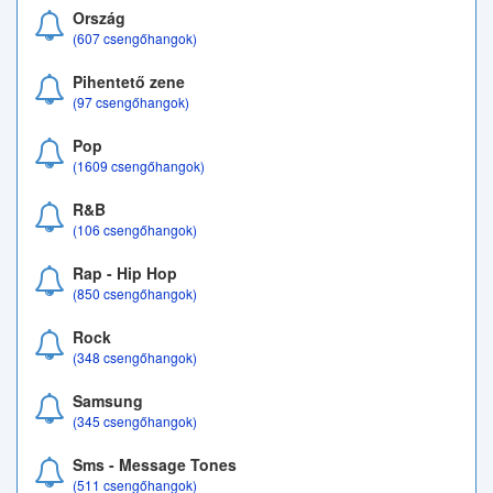
Ország
(607 csengőhangok)
Pihentető zene
(97 csengőhangok)
Pop
(1609 csengőhangok)
R&B
(106 csengőhangok)
Rap - Hip Hop
(850 csengőhangok)
Rock
(348 csengőhangok)
Samsung
(345 csengőhangok)
Sms - Message Tones
(511 csengőhangok)