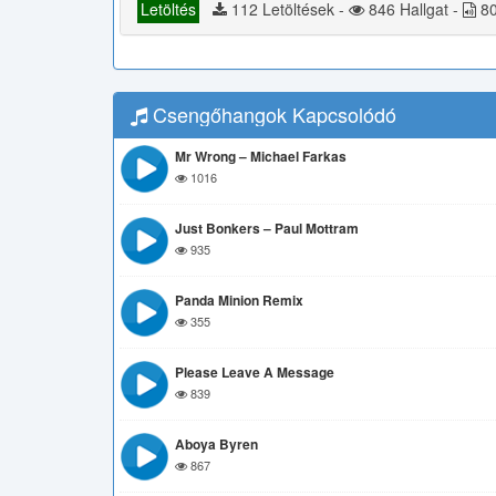
Letöltés
112 Letöltések -
846 Hallgat -
80
Csengőhangok Kapcsolódó
Mr Wrong – Michael Farkas
1016
Just Bonkers – Paul Mottram
935
Panda Minion Remix
355
Please Leave A Message
839
Aboya Byren
867