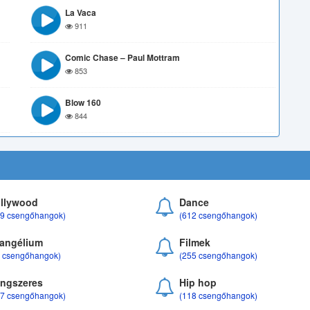
La Vaca
911
Comic Chase – Paul Mottram
853
Blow 160
844
llywood
Dance
69 csengőhangok)
(612 csengőhangok)
angélium
Filmek
8 csengőhangok)
(255 csengőhangok)
ngszeres
Hip hop
17 csengőhangok)
(118 csengőhangok)