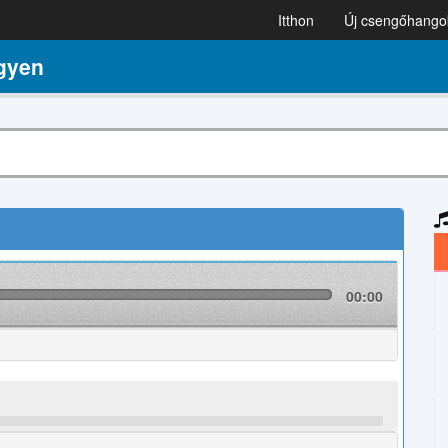
Itthon
Új csengőhango
gyen
00:00