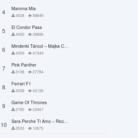
Mamma Mia
4
4528
58849
El Condor Pasa
5
4430
39896
Mindenki Táncol – Majka Curtis, Péter Majoros
6
4356
47349
Pink Panther
7
3108
27784
Ferrari F1
8
3038
42136
Game Of Thrones
9
2785
22667
Sara Perche Ti Amo – Ricchi E Poveri
10
2535
12675