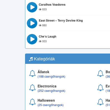
Caralhos Voadores
833
East Street – Terry Devine King
880
Che’s Laugh
933
Kategóriák
Állatok
Bo
(188 csengőhangok)
(3
Electronica
Ev
(252 csengőhangok)
(1
Halloween
Ha
(25 csengőhangok)
(5