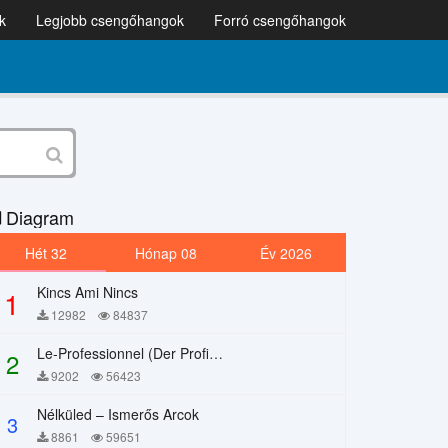
k
Legjobb csengőhangok
Forró csengőhangok
Diagram
Hét 32
Hónap 08
Év 2026
Kincs Ami Nincs
1
12982
84837
Le-Professionnel (Der Profi) – Chi Mai
2
9202
56423
Nélküled – Ismerős Arcok
3
8861
59651