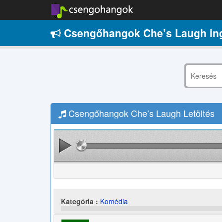
Csengőhangok Che’s Laugh in
Csengőhangok Che’s Laugh Letöltés
Kategória :
Komédia