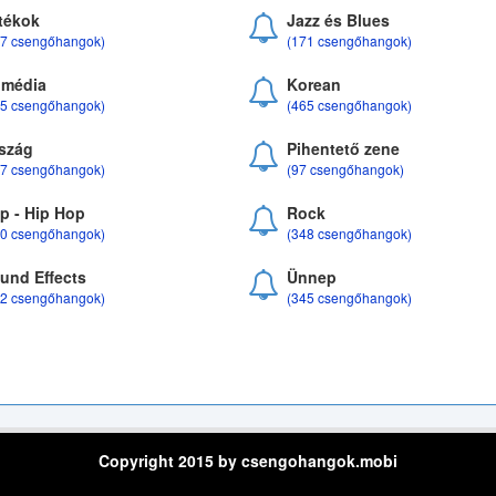
tékok
Jazz és Blues
37 csengőhangok)
(171 csengőhangok)
média
Korean
35 csengőhangok)
(465 csengőhangok)
szág
Pihentető zene
07 csengőhangok)
(97 csengőhangok)
p - Hip Hop
Rock
50 csengőhangok)
(348 csengőhangok)
und Effects
Ünnep
22 csengőhangok)
(345 csengőhangok)
Copyright 2015 by csengohangok.mobi