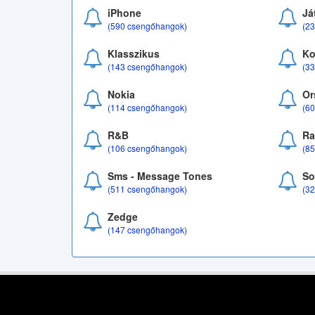
iPhone
Já
(590 csengőhangok)
(2
Klasszikus
Ko
(143 csengőhangok)
(3
Nokia
Or
(114 csengőhangok)
(6
R&B
Ra
(106 csengőhangok)
(8
Sms - Message Tones
So
(511 csengőhangok)
(3
Zedge
(147 csengőhangok)