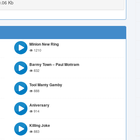
.06 Kb
Minion New Ring
1210
Barmy Town – Paul Mottram
832
Tool Manty Gamby
888
Aniversary
914
Killing Joke
883