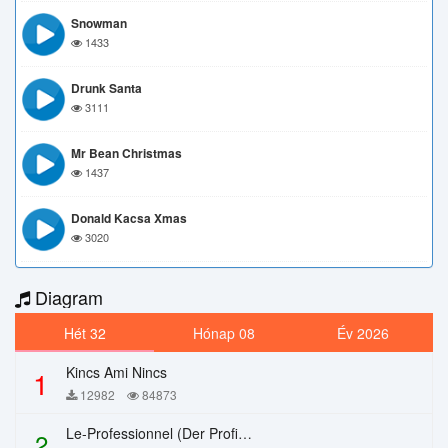
Snowman
1433
Drunk Santa
3111
Mr Bean Christmas
1437
Donald Kacsa Xmas
3020
Diagram
Hét 32
Hónap 08
Év 2026
Kincs Ami Nincs
1
12982
84873
Le-Professionnel (Der Profi) – Chi Mai
2