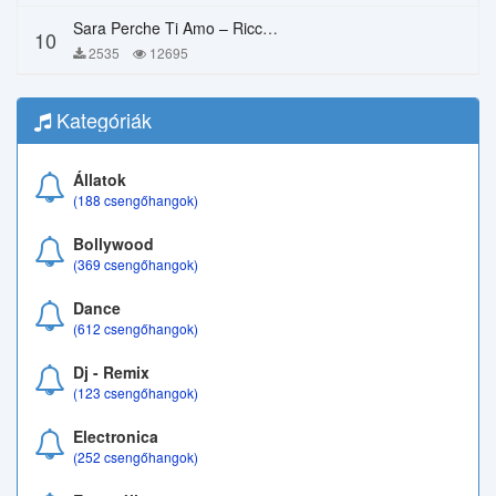
Sara Perche Ti Amo – Ricchi E Poveri
10
2535
12695
Kategóriák
Állatok
(188 csengőhangok)
Bollywood
(369 csengőhangok)
Dance
(612 csengőhangok)
Dj - Remix
(123 csengőhangok)
Electronica
(252 csengőhangok)