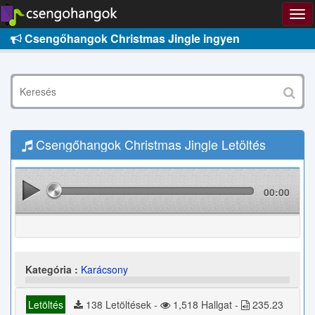
Csengőhangok Christmas Jingle ingyen
Csengőhangok Christmas Jingle Letöltés
00:00
Kategória :
Karácsony
Letöltés
138 Letöltések -
1,518 Hallgat -
235.23