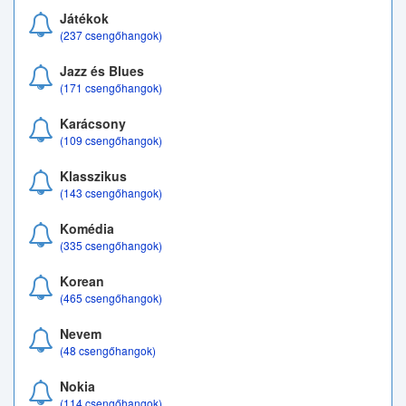
Játékok
(237 csengőhangok)
Jazz és Blues
(171 csengőhangok)
Karácsony
(109 csengőhangok)
Klasszikus
(143 csengőhangok)
Komédia
(335 csengőhangok)
Korean
(465 csengőhangok)
Nevem
(48 csengőhangok)
Nokia
(114 csengőhangok)