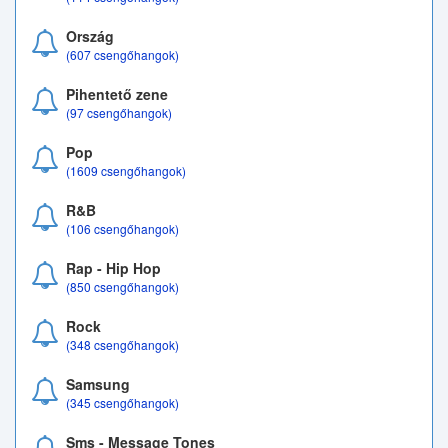
Ország
(607 csengőhangok)
Pihentető zene
(97 csengőhangok)
Pop
(1609 csengőhangok)
R&B
(106 csengőhangok)
Rap - Hip Hop
(850 csengőhangok)
Rock
(348 csengőhangok)
Samsung
(345 csengőhangok)
Sms - Message Tones