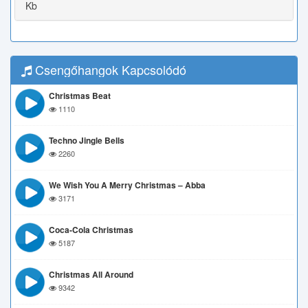
Kb
Csengőhangok Kapcsolódó
Christmas Beat
1110
Techno Jingle Bells
2260
We Wish You A Merry Christmas – Abba
3171
Coca-Cola Christmas
5187
Christmas All Around
9342