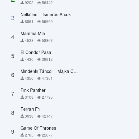
9202
56442
Nélküled – Ismerős Arcok
3
8861
59669
Mamma Mia
4
4528
58863
El Condor Pasa
5
4430
39913
Mindenki Táncol – Majka Curtis, Péter Majoros
6
4356
47361
Pink Panther
7
3108
27795
Ferrari F1
8
3038
42147
Game Of Thrones
9
2785
22677