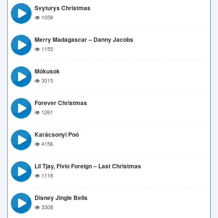
Svyturys Christmas
1058
Merry Madagascar – Danny Jacobs
1155
Mókusok
3015
Forever Christmas
1261
Karácsonyi Poó
4156
Lil Tjay, Fivio Foreign – Last Christmas
1118
Disney Jingle Bells
3308