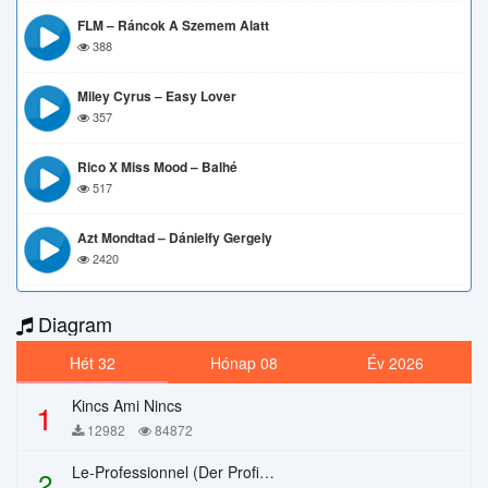
FLM – Ráncok A Szemem Alatt
388
Miley Cyrus – Easy Lover
357
Rico X Miss Mood – Balhé
517
Azt Mondtad – Dánielfy Gergely
2420
Diagram
Hét 32
Hónap 08
Év 2026
Kincs Ami Nincs
1
12982
84872
Le-Professionnel (Der Profi) – Chi Mai
2