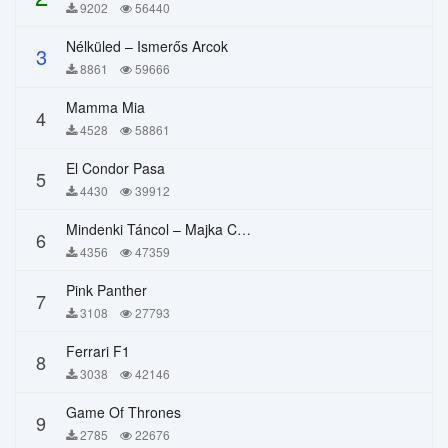
9202
56440
Nélküled – Ismerős Arcok
3
8861
59666
Mamma Mia
4
4528
58861
El Condor Pasa
5
4430
39912
Mindenki Táncol – Majka Curtis, Péter Majoros
6
4356
47359
Pink Panther
7
3108
27793
Ferrari F1
8
3038
42146
Game Of Thrones
9
2785
22676