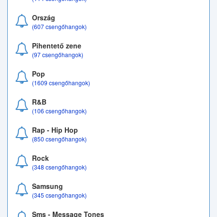
Ország
(607 csengőhangok)
Pihentető zene
(97 csengőhangok)
Pop
(1609 csengőhangok)
R&B
(106 csengőhangok)
Rap - Hip Hop
(850 csengőhangok)
Rock
(348 csengőhangok)
Samsung
(345 csengőhangok)
Sms - Message Tones