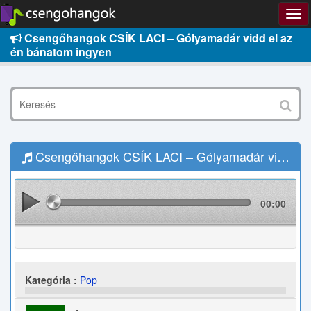
Csengőhangok CSÍK LACI – Gólyamadár vidd el az
én bánatom ingyen
Csengőhangok CSÍK LACI – Gólyamadár vidd el az én bánatom Letöltés
00:00
Kategória :
Pop