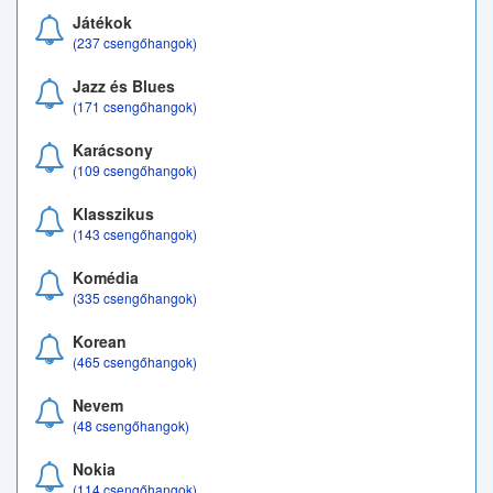
Játékok
(237 csengőhangok)
Jazz és Blues
(171 csengőhangok)
Karácsony
(109 csengőhangok)
Klasszikus
(143 csengőhangok)
Komédia
(335 csengőhangok)
Korean
(465 csengőhangok)
Nevem
(48 csengőhangok)
Nokia
(114 csengőhangok)