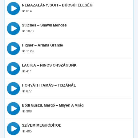
NEMAZALÁNY, SOFI – BÚCSÚFÉLESÉG
614
Stitches – Shawn Mendes
1070
Higher – Ariana Grande
1129
LACIKA – NINCS ORSZÁGUNK
411
HORVÁTH TAMÁS – TISZÁNÁL
677
Bódi Guszti, Margó – Milyen A Világ
308
SZÍVEM MEGHÓDÍTOD
405