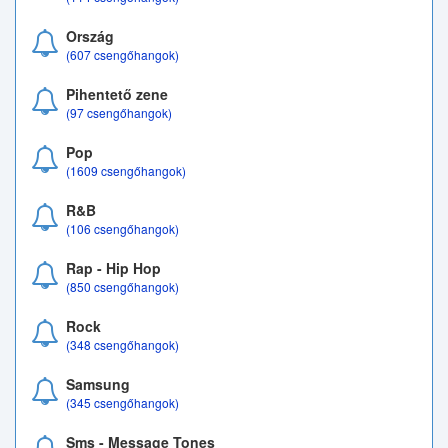
Ország
(607 csengőhangok)
Pihentető zene
(97 csengőhangok)
Pop
(1609 csengőhangok)
R&B
(106 csengőhangok)
Rap - Hip Hop
(850 csengőhangok)
Rock
(348 csengőhangok)
Samsung
(345 csengőhangok)
Sms - Message Tones