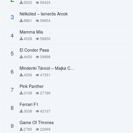
9202
56424
Nélküled – Ismerős Arcok
3
8861
59654
Mamma Mia
4
4528
58850
El Condor Pasa
5
4430
39898
Mindenki Táncol – Majka Curtis, Péter Majoros
6
4356
47351
Pink Panther
7
3108
27786
Ferrari F1
8
3038
42137
Game Of Thrones
9
2785
22669