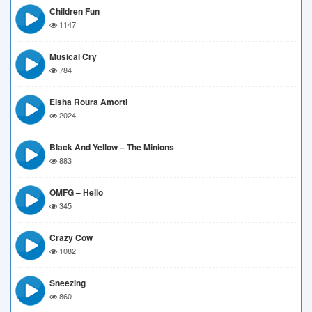
Children Fun
1147
Musical Cry
784
Elsha Roura Amorti
2024
Black And Yellow – The Minions
883
OMFG – Hello
345
Crazy Cow
1082
Sneezing
860