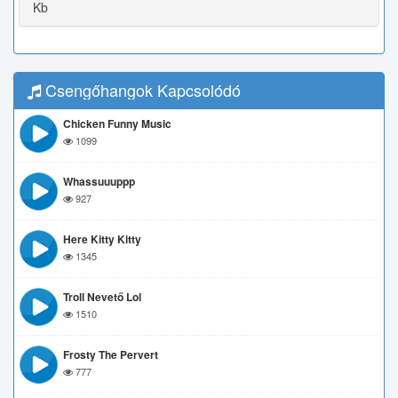
Kb
Csengőhangok Kapcsolódó
Chicken Funny Music
1099
Whassuuuppp
927
Here Kitty Kitty
1345
Troll Nevető Lol
1510
Frosty The Pervert
777