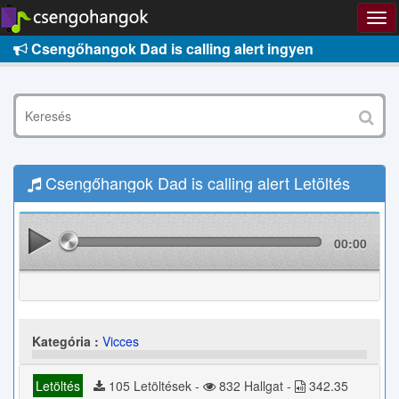
Csengőhangok Dad is calling alert ingyen
Csengőhangok Dad is calling alert Letöltés
00:00
Kategória :
Vicces
Letöltés
105 Letöltések -
832 Hallgat -
342.35