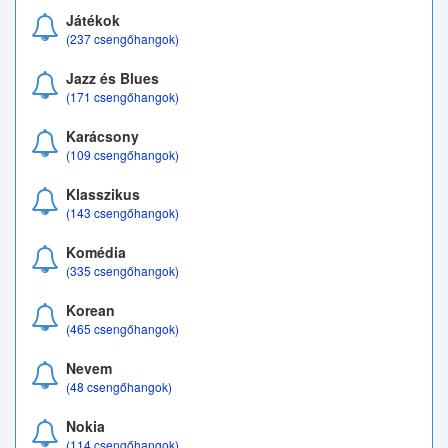
Játékok
(237 csengőhangok)
Jazz és Blues
(171 csengőhangok)
Karácsony
(109 csengőhangok)
Klasszikus
(143 csengőhangok)
Komédia
(335 csengőhangok)
Korean
(465 csengőhangok)
Nevem
(48 csengőhangok)
Nokia
(114 csengőhangok)