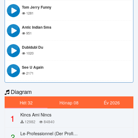
Tom Jerry Funny
1281
Antic Indian Sms
951
Dubidubi Du
1020
See U Again
2171
Diagram
Hét 32
Hónap 08
Év 2026
Kincs Ami Nincs
1
12982
84840
Le-Professionnel (Der Profi) – Chi Mai
2