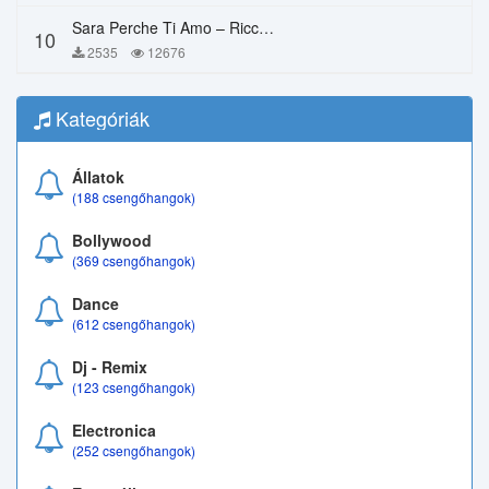
Sara Perche Ti Amo – Ricchi E Poveri
10
2535
12676
Kategóriák
Állatok
(188 csengőhangok)
Bollywood
(369 csengőhangok)
Dance
(612 csengőhangok)
Dj - Remix
(123 csengőhangok)
Electronica
(252 csengőhangok)