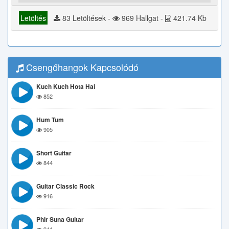
Letöltés
83 Letöltések -
969 Hallgat -
421.74 Kb
Csengőhangok Kapcsolódó
Kuch Kuch Hota Hai
852
Hum Tum
905
Short Guitar
844
Guitar Classic Rock
916
Phir Suna Guitar