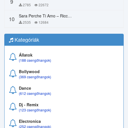
9
2785
22672
Sara Perche Ti Amo – Ricchi E Poveri
10
2535
12684
Kategóriák
Állatok
(188 csengőhangok)
Bollywood
(369 csengőhangok)
Dance
(612 csengőhangok)
Dj - Remix
(123 csengőhangok)
Electronica
(252 csengőhangok)