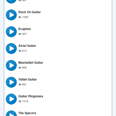
941
Rock On Guitar
1085
Eruption
927
Airtel Guitar
812
Mashallah Guitar
906
Yallah Guitar
891
Guitar Ringtones
1016
The Spectre