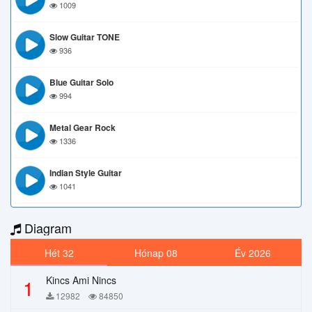
1009
Slow Guitar TONE
936
Blue Guitar Solo
994
Metal Gear Rock
1336
Indian Style Guitar
1041
Diagram
Hét 32
Hónap 08
Év 2026
Kincs Ami Nincs
1
12982
84850