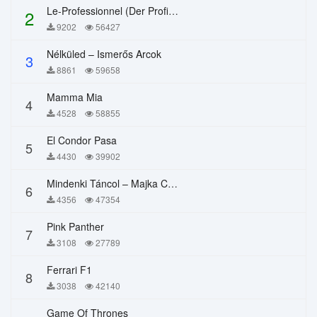
Le-Professionnel (Der Profi) – Chi Mai
2
9202
56427
Nélküled – Ismerős Arcok
3
8861
59658
Mamma Mia
4
4528
58855
El Condor Pasa
5
4430
39902
Mindenki Táncol – Majka Curtis, Péter Majoros
6
4356
47354
Pink Panther
7
3108
27789
Ferrari F1
8
3038
42140
Game Of Thrones