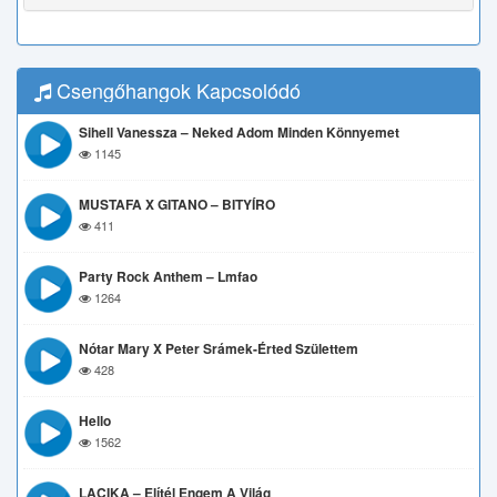
Csengőhangok Kapcsolódó
Sihell Vanessza – Neked Adom Minden Könnyemet
1145
MUSTAFA X GITANO – BITYÍRO
411
Party Rock Anthem – Lmfao
1264
Nótar Mary X Peter Srámek-Érted Születtem
428
Hello
1562
LACIKA – Elítél Engem A Világ