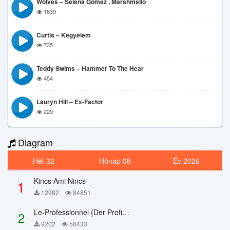
Wolves – Selena Gomez , Marshmello
1639
Curtis – Kegyelem
735
Teddy Swims – Hammer To The Hear
454
Lauryn Hill – Ex-Factor
229
Diagram
Hét 32
Hónap 08
Év 2026
Kincs Ami Nincs
1
12982
84851
Le-Professionnel (Der Profi) – Chi Mai
2
9202
56433