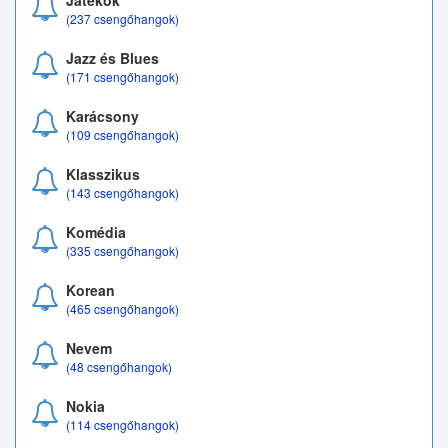
Játékok
(237 csengőhangok)
Jazz és Blues
(171 csengőhangok)
Karácsony
(109 csengőhangok)
Klasszikus
(143 csengőhangok)
Komédia
(335 csengőhangok)
Korean
(465 csengőhangok)
Nevem
(48 csengőhangok)
Nokia
(114 csengőhangok)