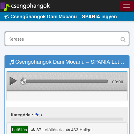
Csengőhangok Dani Mocanu – SPANIA ingyen
Csengőhangok Dani Mocanu – SPANIA Letöltés
00:00
Kategória :
Pop
Letöltés
37 Letöltések -
463 Hallgat