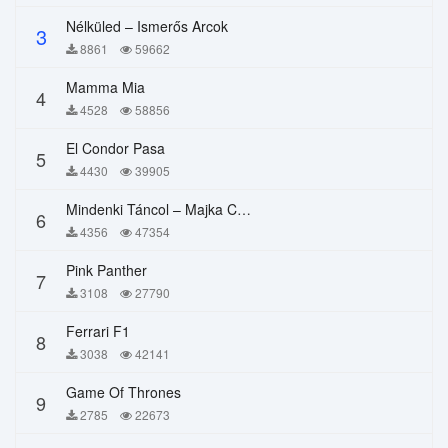
Nélküled – Ismerős Arcok
3
8861
59662
Mamma Mia
4
4528
58856
El Condor Pasa
5
4430
39905
Mindenki Táncol – Majka Curtis, Péter Majoros
6
4356
47354
Pink Panther
7
3108
27790
Ferrari F1
8
3038
42141
Game Of Thrones
9
2785
22673