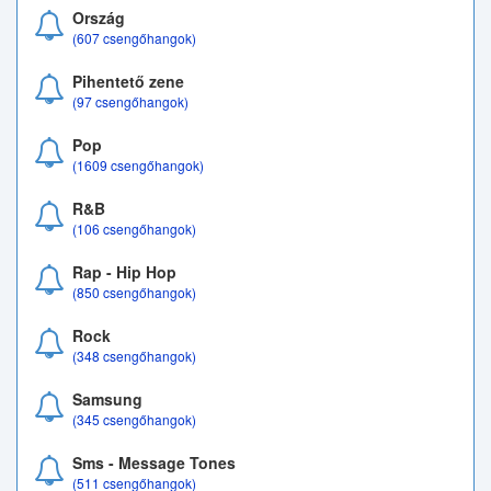
Ország
(607 csengőhangok)
Pihentető zene
(97 csengőhangok)
Pop
(1609 csengőhangok)
R&B
(106 csengőhangok)
Rap - Hip Hop
(850 csengőhangok)
Rock
(348 csengőhangok)
Samsung
(345 csengőhangok)
Sms - Message Tones
(511 csengőhangok)