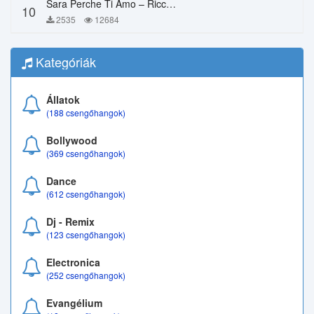
Sara Perche Ti Amo – Ricchi E Poveri
10
2535
12684
Kategóriák
Állatok
(188 csengőhangok)
Bollywood
(369 csengőhangok)
Dance
(612 csengőhangok)
Dj - Remix
(123 csengőhangok)
Electronica
(252 csengőhangok)
Evangélium