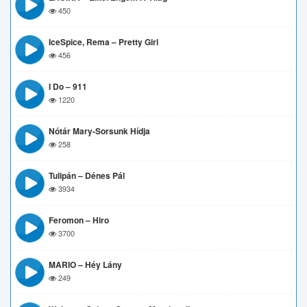
450
IceSpice, Rema – Pretty Girl
456
I Do – 911
1220
Nótár Mary-Sorsunk Hídja
258
Tulipán – Dénes Pál
3934
Feromon – Hiro
3700
MARIO – Héy Lány
249