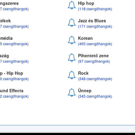
ngszeres
Hip hop
17 csengőhangok)
(118 csengőhangok)
tékok
Jazz és Blues
37 csengőhangok)
(171 csengőhangok)
média
Korean
35 csengőhangok)
(465 csengőhangok)
szág
Pihentető zene
07 csengőhangok)
(97 csengőhangok)
p - Hip Hop
Rock
50 csengőhangok)
(348 csengőhangok)
und Effects
Ünnep
22 csengőhangok)
(345 csengőhangok)