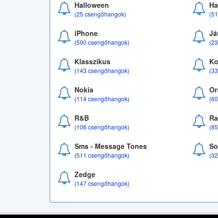
Halloween
Ha
(25 csengőhangok)
(5
iPhone
Já
(590 csengőhangok)
(2
Klasszikus
Ko
(143 csengőhangok)
(3
Nokia
Or
(114 csengőhangok)
(6
R&B
Ra
(106 csengőhangok)
(8
Sms - Message Tones
So
(511 csengőhangok)
(3
Zedge
(147 csengőhangok)