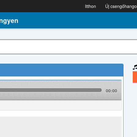
Itthon
Új csengőhango
ingyen
00:00