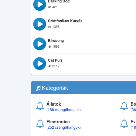
Barking Dog
421
Szimfonikus Kutyák
1358
Birdsong
1698
Cat Purr
2112
Kategóriák
Állatok
Bo
(188 csengőhangok)
(3
Electronica
Ev
(252 csengőhangok)
(1