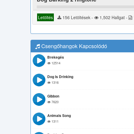
Letöltés
156 Letöltések -
1,502 Hallgat -
Csengőhangok Kapcsolódó
Brekegés
12514
Dog Is Drinking
1316
Gibbon
7620
Animals Song
1311