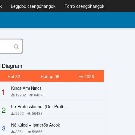
k
Legjobb csengőhangok
Forró csengőhangok
Diagram
Hét 32
Hónap 08
Év 2026
Kincs Ami Nincs
1
12982
84870
Le-Professionnel (Der Profi) – Chi Mai
2
9202
56438
Nélküled – Ismerős Arcok
3
8861
59666