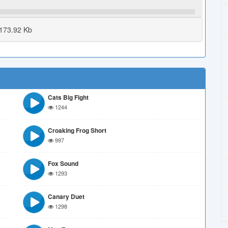
173.92 Kb
Cats Big Fight
1244
Croaking Frog Short
997
Fox Sound
1293
Canary Duet
1298