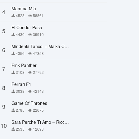
Mamma Mia
4
4528
58861
El Condor Pasa
5
4430
39910
Mindenki Táncol – Majka Curtis, Péter Majoros
6
4356
47358
Pink Panther
7
3108
27792
Ferrari F1
8
3038
42143
Game Of Thrones
9
2785
22675
Sara Perche Ti Amo – Ricchi E Poveri
10
2535
12693