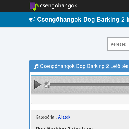
Csengőhangok Dog Barking 2 
Csengőhangok Dog Barking 2 Letöltés
Kategória :
Állatok
Dog Barking 2 ringtone