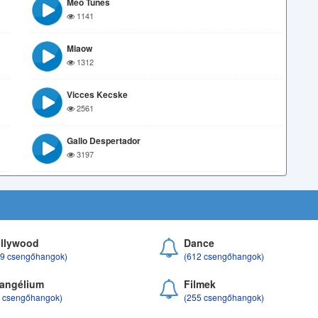
Meo Tunes
1141
Miaow
1312
Vicces Kecske
2561
Gallo Despertador
3197
llywood
Dance
69 csengőhangok)
(612 csengőhangok)
angélium
Filmek
8 csengőhangok)
(255 csengőhangok)