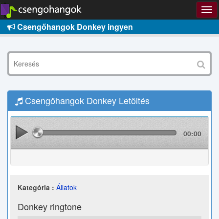
Csengőhangok Donkey ingyen
Csengőhangok Donkey Letöltés
00:00
Kategória :
Állatok
Donkey ringtone