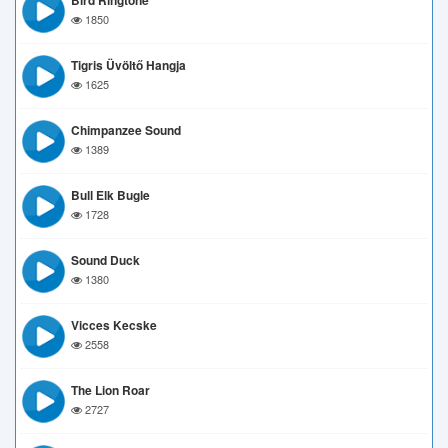
Bird Ringtone
1850
Tigris Üvöltő Hangja
1625
Chimpanzee Sound
1389
Bull Elk Bugle
1728
Sound Duck
1380
Vicces Kecske
2558
The Lion Roar
2727