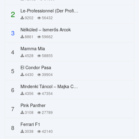
Le-Professionnel (Der Profi) – Chi Mai
2
9202
56432
Nélküled – Ismerős Arcok
3
8861
59662
Mamma Mia
4
4528
58855
El Condor Pasa
5
4430
39904
Mindenki Táncol – Majka Curtis, Péter Majoros
6
4356
47354
Pink Panther
7
3108
27789
Ferrari F1
8
3038
42140