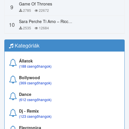
Game Of Thrones
9
2785
22672
Sara Perche Ti Amo – Ricchi E Poveri
10
2535
12684
Kategóriák
Állatok
(188 csengőhangok)
Bollywood
(369 csengőhangok)
Dance
(612 csengőhangok)
Dj - Remix
(123 csengőhangok)
Electronica