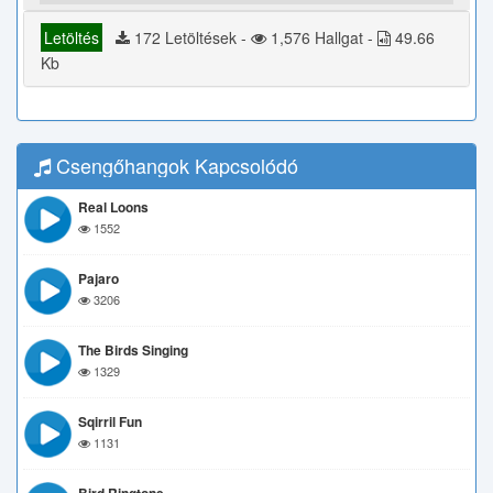
Letöltés
172 Letöltések -
1,576 Hallgat -
49.66
Kb
Csengőhangok Kapcsolódó
Real Loons
1552
Pajaro
3206
The Birds Singing
1329
Sqirril Fun
1131