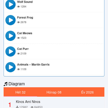
Wolf Sound
1284
Forest Frog
2678
Cat Meows
1523
Cat Purr
2109
Animals – Martin Garrix
1109
Diagram
Hét 32
Hónap 08
Év 2026
Kincs Ami Nincs
1
12982
84850