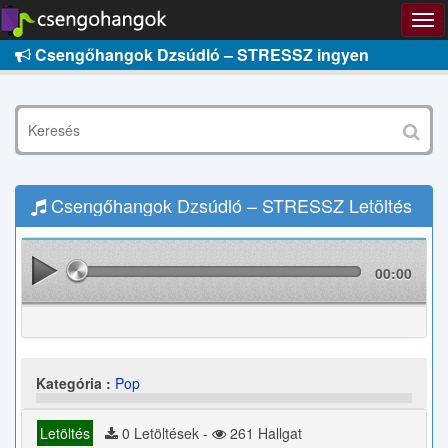
Csengőhangok Dzsúdló – STRESSZ ingyen
Csengőhangok Dzsúdló – STRESSZ Letöltés
00:00
Kategória :
Pop
Letöltés
0 Letöltések -
261 Hallgat