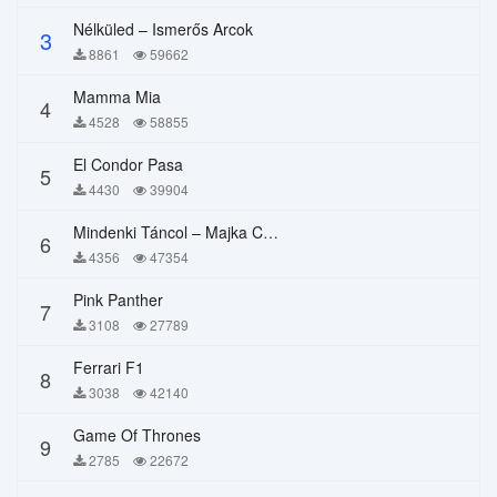
Nélküled – Ismerős Arcok
3
8861
59662
Mamma Mia
4
4528
58855
El Condor Pasa
5
4430
39904
Mindenki Táncol – Majka Curtis, Péter Majoros
6
4356
47354
Pink Panther
7
3108
27789
Ferrari F1
8
3038
42140
Game Of Thrones
9
2785
22672