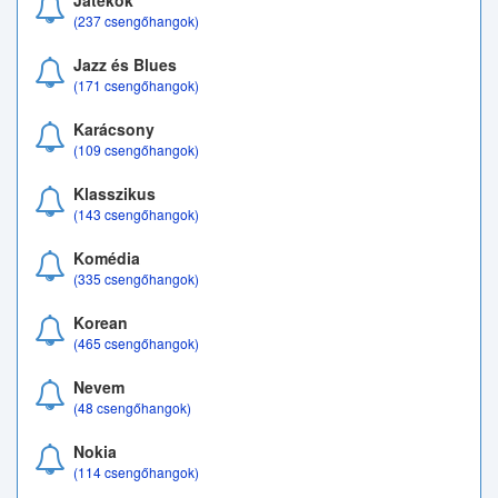
Játékok
(237 csengőhangok)
Jazz és Blues
(171 csengőhangok)
Karácsony
(109 csengőhangok)
Klasszikus
(143 csengőhangok)
Komédia
(335 csengőhangok)
Korean
(465 csengőhangok)
Nevem
(48 csengőhangok)
Nokia
(114 csengőhangok)