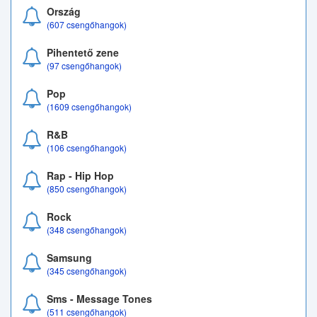
Ország
(607 csengőhangok)
Pihentető zene
(97 csengőhangok)
Pop
(1609 csengőhangok)
R&B
(106 csengőhangok)
Rap - Hip Hop
(850 csengőhangok)
Rock
(348 csengőhangok)
Samsung
(345 csengőhangok)
Sms - Message Tones
(511 csengőhangok)