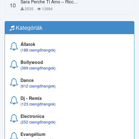
Sara Perche Ti Amo – Ricchi E Poveri
10
2535
12684
Kategóriák
Állatok
(188 csengőhangok)
Bollywood
(369 csengőhangok)
Dance
(612 csengőhangok)
Dj - Remix
(123 csengőhangok)
Electronica
(252 csengőhangok)
Evangélium