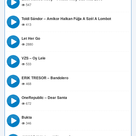
547
Toldi Sándor – Amikor Halkan Fújja A Szél A Lombot
413
Let Her Go
2880
VZS – Oy Lele
533
ERIK TRESOR – Bandolero
468
OneRepublic – Dear Santa
672
Bukta
346