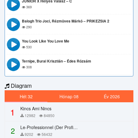
JUNIOR X Helyes Válasz – C
369
Balogh Trio Joci, Rézmüves Márkó – PRIKEZSIA 2
290
You Look Like You Love Me
530
Ternipe, Burai Krisztián – Édes Rózsám
308
Diagram
Hét 32
Hónap 08
Év 2026
Kincs Ami Nincs
1
12982
84850
Le-Professionnel (Der Profi) – Chi Mai
2
9202
56432