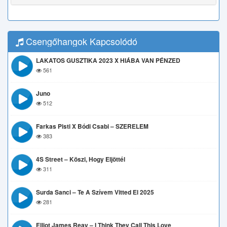
Csengőhangok Kapcsolódó
LAKATOS GUSZTIKA 2023 X HIÁBA VAN PÉNZED
561
Juno
512
Farkas Pisti X Bódi Csabi – SZERELEM
383
4S Street – Köszi, Hogy Eljöttél
311
Surda Sanci – Te A Szívem Vitted El 2025
281
Elliot James Reay – I Think They Call This Love