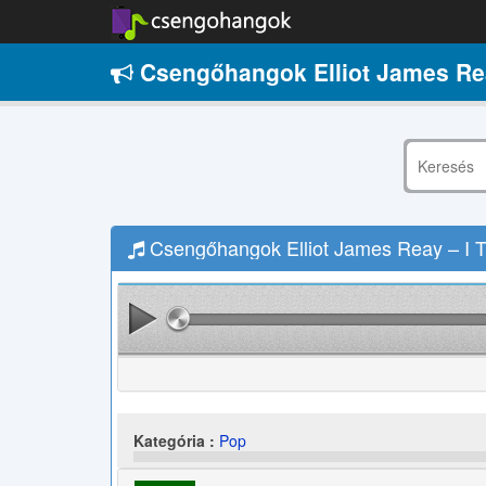
Csengőhangok Elliot James Reay
Csengőhangok Elliot James Reay – I Th
Kategória :
Pop