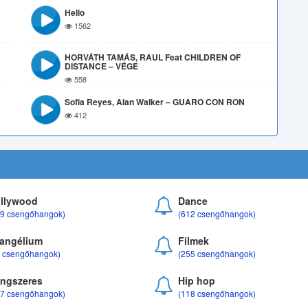
Hello
1562
HORVÁTH TAMÁS, RAUL Feat CHILDREN OF
DISTANCE – VÉGE
558
Sofia Reyes, Alan Walker – GUARO CON RON
412
llywood
Dance
69 csengőhangok)
(612 csengőhangok)
angélium
Filmek
8 csengőhangok)
(255 csengőhangok)
ngszeres
Hip hop
17 csengőhangok)
(118 csengőhangok)