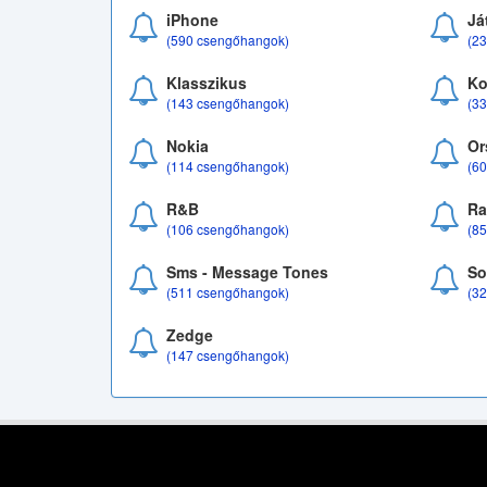
iPhone
Já
(590 csengőhangok)
(2
Klasszikus
Ko
(143 csengőhangok)
(3
Nokia
Or
(114 csengőhangok)
(6
R&B
Ra
(106 csengőhangok)
(8
Sms - Message Tones
So
(511 csengőhangok)
(3
Zedge
(147 csengőhangok)