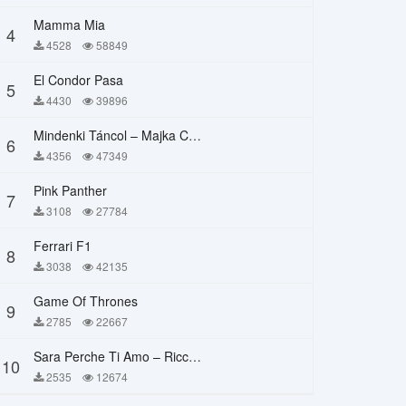
Mamma Mia
4
4528
58849
El Condor Pasa
5
4430
39896
Mindenki Táncol – Majka Curtis, Péter Majoros
6
4356
47349
Pink Panther
7
3108
27784
Ferrari F1
8
3038
42135
Game Of Thrones
9
2785
22667
Sara Perche Ti Amo – Ricchi E Poveri
10
2535
12674