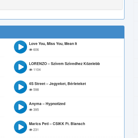
Love You, Miss You, Mean It
606
LORENZO – Szívem Szívedhez Közelebb
1104
4S Street – Jegyeket, Bérleteket
598
Anyma – Hypnotized
395
Marics Peti – CSIKK Ft. Blansch
231