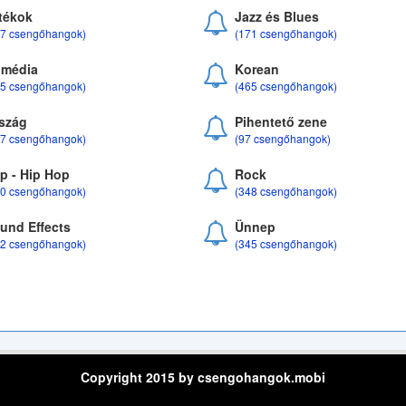
tékok
Jazz és Blues
37 csengőhangok)
(171 csengőhangok)
média
Korean
35 csengőhangok)
(465 csengőhangok)
szág
Pihentető zene
07 csengőhangok)
(97 csengőhangok)
p - Hip Hop
Rock
50 csengőhangok)
(348 csengőhangok)
und Effects
Ünnep
22 csengőhangok)
(345 csengőhangok)
Copyright 2015 by csengohangok.mobi