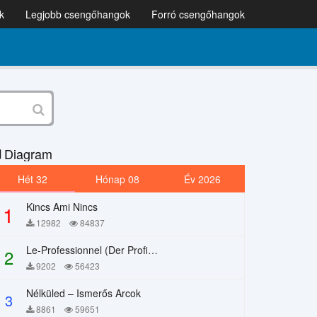
k
Legjobb csengőhangok
Forró csengőhangok
Diagram
Hét 32
Hónap 08
Év 2026
Kincs Ami Nincs
1
12982
84837
Le-Professionnel (Der Profi) – Chi Mai
2
9202
56423
Nélküled – Ismerős Arcok
3
8861
59651