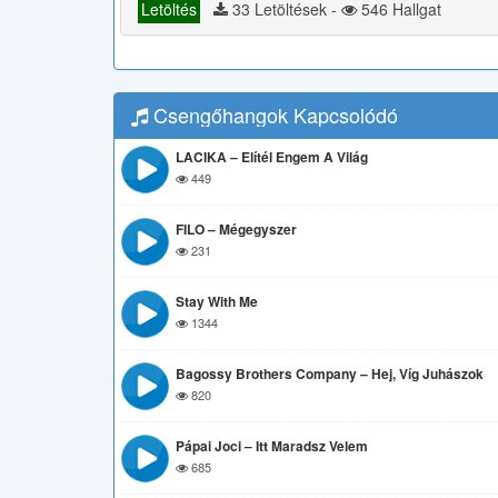
Letöltés
33 Letöltések -
546 Hallgat
Csengőhangok Kapcsolódó
LACIKA – Elítél Engem A Világ
449
FILO – Mégegyszer
231
Stay With Me
1344
Bagossy Brothers Company – Hej, Víg Juhászok
820
Pápai Joci – Itt Maradsz Velem
685