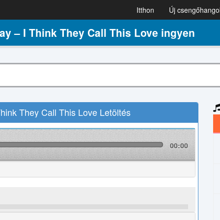
Itthon
Új csengőhango
 – I Think They Call This Love ingyen
ink They Call This Love Letöltés
00:00