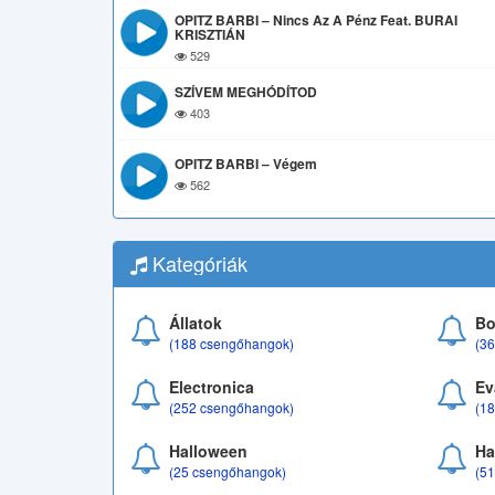
OPITZ BARBI – Nincs Az A Pénz Feat. BURAI
KRISZTIÁN
529
SZÍVEM MEGHÓDÍTOD
403
OPITZ BARBI – Végem
562
Kategóriák
Állatok
Bo
(188 csengőhangok)
(3
Electronica
Ev
(252 csengőhangok)
(1
Halloween
Ha
(25 csengőhangok)
(5