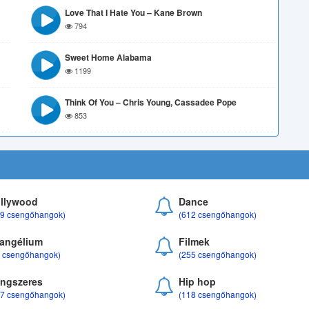
Love That I Hate You – Kane Brown
794
Sweet Home Alabama
1199
Think Of You – Chris Young, Cassadee Pope
853
llywood
Dance
69 csengőhangok)
(612 csengőhangok)
angélium
Filmek
8 csengőhangok)
(255 csengőhangok)
ngszeres
Hip hop
17 csengőhangok)
(118 csengőhangok)