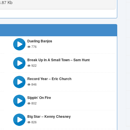
.87 Kb
Dueling Banjos
776
Break Up In A Small Town – Sam Hunt
922
Record Year – Eric Church
846
Sippin’ On Fire
802
Big Star – Kenny Chesney
826