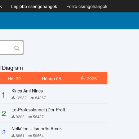
k
Legjobb csengőhangok
Forró csengőhangok
Diagram
Hét 32
Hónap 08
Év 2026
Kincs Ami Nincs
1
12982
84867
Le-Professionnel (Der Profi) – Chi Mai
2
9202
56437
Nélküled – Ismerős Arcok
3
8861
59664