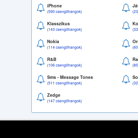
iPhone
Já
(590 csengőhangok)
(2
Klasszikus
Ko
(143 csengőhangok)
(3
Nokia
Or
(114 csengőhangok)
(6
R&B
Ra
(106 csengőhangok)
(8
Sms - Message Tones
So
(511 csengőhangok)
(3
Zedge
(147 csengőhangok)