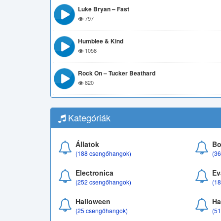
Luke Bryan – Fast
797
Humblee & Kind
1058
Rock On – Tucker Beathard
820
Kategóriák
Állatok
Bo
(188 csengőhangok)
(3
Electronica
Ev
(252 csengőhangok)
(1
Halloween
Ha
(25 csengőhangok)
(5