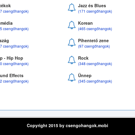
tékok
Jazz és Blues
37 csengőhangok)
(171 csengőhangok)
média
Korean
35 csengőhangok)
(465 csengőhangok)
szág
Pihentető zene
07 csengőhangok)
(97 csengőhangok)
p - Hip Hop
Rock
50 csengőhangok)
(348 csengőhangok)
und Effects
Ünnep
22 csengőhangok)
(345 csengőhangok)
Copyright 2015 by csengohangok.mobi