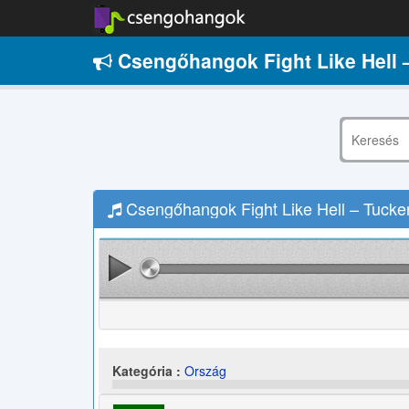
Csengőhangok Fight Like Hell 
Csengőhangok Fight Like Hell – Tucker
Kategória :
Ország