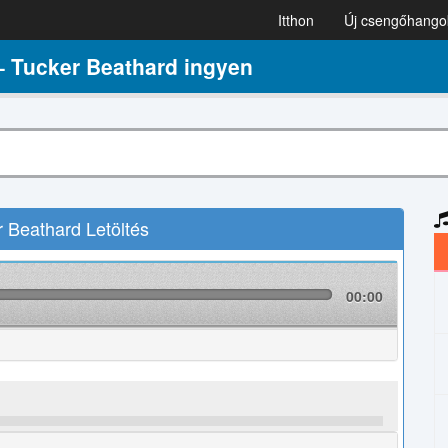
Itthon
Új csengőhango
– Tucker Beathard ingyen
 Beathard Letöltés
00:00