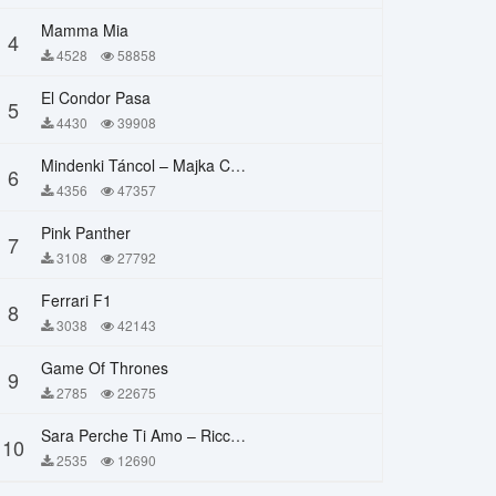
Mamma Mia
4
4528
58858
El Condor Pasa
5
4430
39908
Mindenki Táncol – Majka Curtis, Péter Majoros
6
4356
47357
Pink Panther
7
3108
27792
Ferrari F1
8
3038
42143
Game Of Thrones
9
2785
22675
Sara Perche Ti Amo – Ricchi E Poveri
10
2535
12690