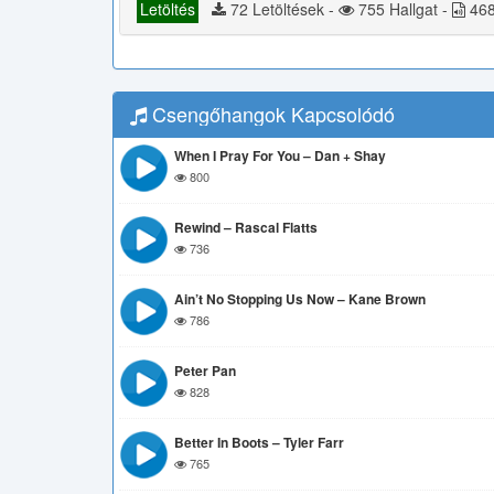
Letöltés
72 Letöltések -
755 Hallgat -
468
Csengőhangok Kapcsolódó
When I Pray For You – Dan + Shay
800
Rewind – Rascal Flatts
736
Ain’t No Stopping Us Now – Kane Brown
786
Peter Pan
828
Better In Boots – Tyler Farr
765