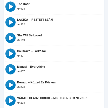
The Door
993
LACIKA – REJTETT SZÁM
362
She Will Be Loved
1190
Soulwave – Farkasok
371
Manuel – Everything
437
Benzzo – Közted És Köztem
376
VÁRADI OLASZ, HIBRID – MINDIG ENGEM NÉZNEK
293