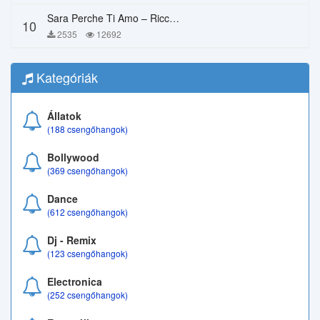
Sara Perche Ti Amo – Ricchi E Poveri
10
2535
12692
Kategóriák
Állatok
(188 csengőhangok)
Bollywood
(369 csengőhangok)
Dance
(612 csengőhangok)
Dj - Remix
(123 csengőhangok)
Electronica
(252 csengőhangok)