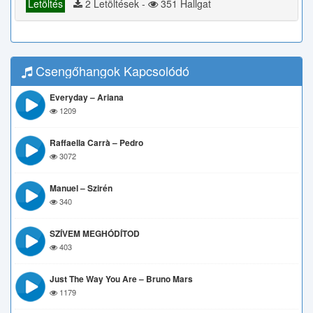
Letöltés
2 Letöltések -
351 Hallgat
Csengőhangok Kapcsolódó
Everyday – Ariana
1209
Raffaella Carrà – Pedro
3072
Manuel – Szirén
340
SZÍVEM MEGHÓDÍTOD
403
Just The Way You Are – Bruno Mars
1179