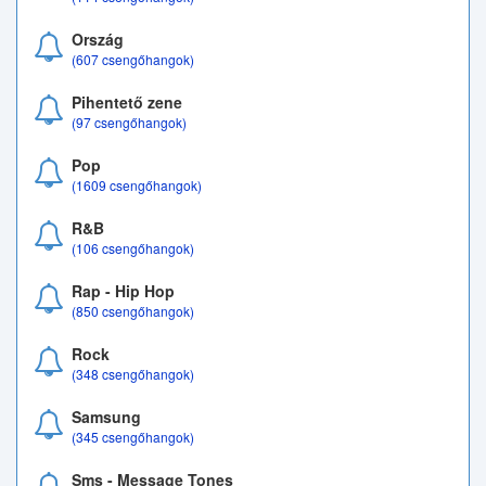
Ország
(607 csengőhangok)
Pihentető zene
(97 csengőhangok)
Pop
(1609 csengőhangok)
R&B
(106 csengőhangok)
Rap - Hip Hop
(850 csengőhangok)
Rock
(348 csengőhangok)
Samsung
(345 csengőhangok)
Sms - Message Tones