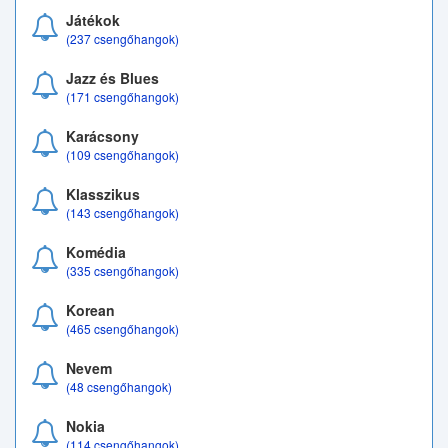
Játékok
(237 csengőhangok)
Jazz és Blues
(171 csengőhangok)
Karácsony
(109 csengőhangok)
Klasszikus
(143 csengőhangok)
Komédia
(335 csengőhangok)
Korean
(465 csengőhangok)
Nevem
(48 csengőhangok)
Nokia
(114 csengőhangok)