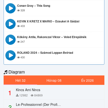
Conan Gray – This Song
328
KEVIN X KRETZ X MARIO – Dzsukel A Gádzsi
433
Kökény Attila, Rakonczai Viktor – Veled Elrepülnék
247
ROLAND 2024 – Számod Loppan Beírtad
430
Diagram
Hét 32
Hónap 08
Év 2026
Kincs Ami Nincs
1
12982
84869
Le-Professionnel (Der Profi) – Chi Mai
2