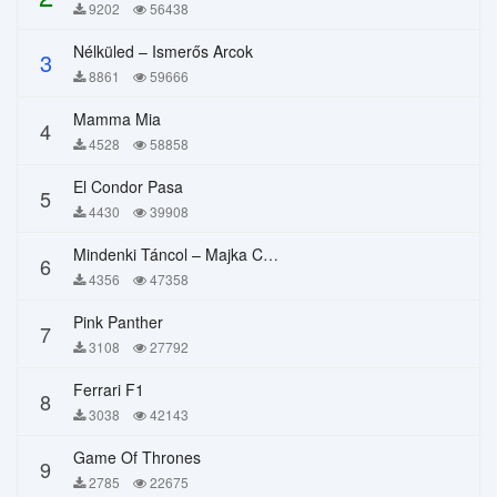
9202
56438
Nélküled – Ismerős Arcok
3
8861
59666
Mamma Mia
4
4528
58858
El Condor Pasa
5
4430
39908
Mindenki Táncol – Majka Curtis, Péter Majoros
6
4356
47358
Pink Panther
7
3108
27792
Ferrari F1
8
3038
42143
Game Of Thrones
9
2785
22675