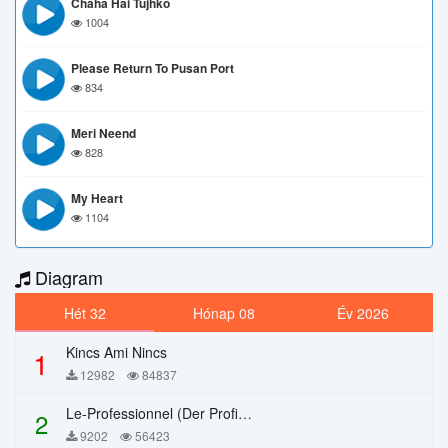
Chaha Hai Tujhko
1004
Please Return To Pusan Port
834
Meri Neend
828
My Heart
1104
Diagram
Hét 32
Hónap 08
Év 2026
Kincs Ami Nincs
1
12982
84837
Le-Professionnel (Der Profi) – Chi Mai
2
9202
56423