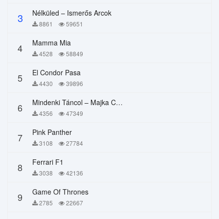
Nélküled – Ismerős Arcok
3
8861
59651
Mamma Mia
4
4528
58849
El Condor Pasa
5
4430
39896
Mindenki Táncol – Majka Curtis, Péter Majoros
6
4356
47349
Pink Panther
7
3108
27784
Ferrari F1
8
3038
42136
Game Of Thrones
9
2785
22667