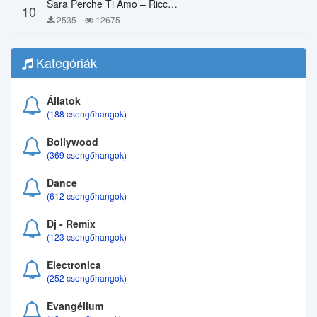
Sara Perche Ti Amo – Ricchi E Poveri
10
2535
12675
Kategóriák
Állatok
(188 csengőhangok)
Bollywood
(369 csengőhangok)
Dance
(612 csengőhangok)
Dj - Remix
(123 csengőhangok)
Electronica
(252 csengőhangok)
Evangélium