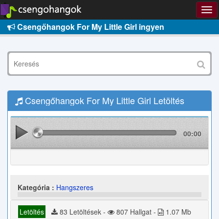
Csengőhangok For My Little Girl ingyen
Csengőhangok For My Little Girl Letöltés
00:00
Kategória :
Hangszeres
Letöltés
83 Letöltések -
807 Hallgat -
1.07 Mb