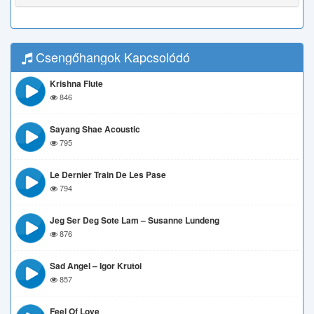
Csengőhangok Kapcsolódó
Krishna Flute
846
Sayang Shae Acoustic
795
Le Dernier Train De Les Pase
794
Jeg Ser Deg Sote Lam – Susanne Lundeng
876
Sad Angel – Igor Krutoi
857
Feel Of Love