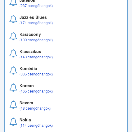
Játékok
(237 csengőhangok)
Jazz és Blues
(171 csengőhangok)
Karácsony
(109 csengőhangok)
Klasszikus
(143 csengőhangok)
Komédia
(335 csengőhangok)
Korean
(465 csengőhangok)
Nevem
(48 csengőhangok)
Nokia
(114 csengőhangok)