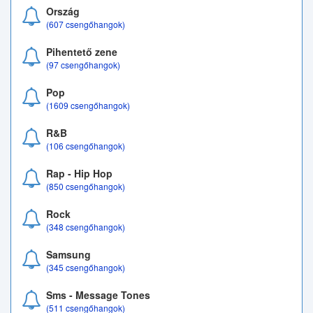
Ország
(607 csengőhangok)
Pihentető zene
(97 csengőhangok)
Pop
(1609 csengőhangok)
R&B
(106 csengőhangok)
Rap - Hip Hop
(850 csengőhangok)
Rock
(348 csengőhangok)
Samsung
(345 csengőhangok)
Sms - Message Tones
(511 csengőhangok)