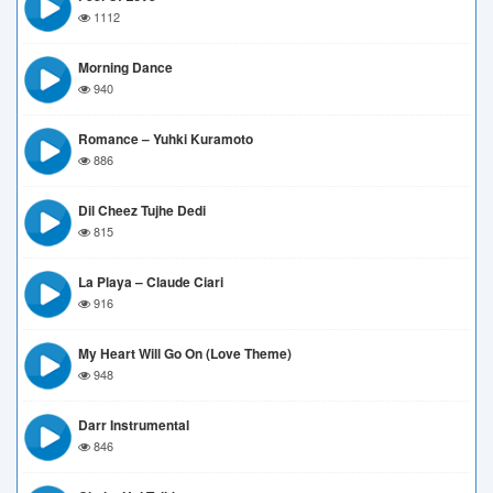
1112
Morning Dance
940
Romance – Yuhki Kuramoto
886
Dil Cheez Tujhe Dedi
815
La Playa – Claude Ciari
916
My Heart Will Go On (love Theme)
948
Darr Instrumental
846