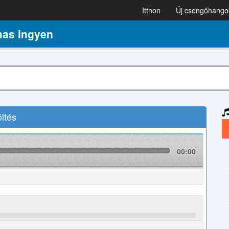
Itthon
Új csengőhango
as ingyen
ltés
00:00