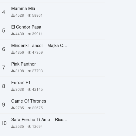
Mamma Mia
4
4528
58861
El Condor Pasa
5
4430
39911
Mindenki Táncol – Majka Curtis, Péter Majoros
6
4356
47359
Pink Panther
7
3108
27793
Ferrari F1
8
3038
42145
Game Of Thrones
9
2785
22675
Sara Perche Ti Amo – Ricchi E Poveri
10
2535
12694