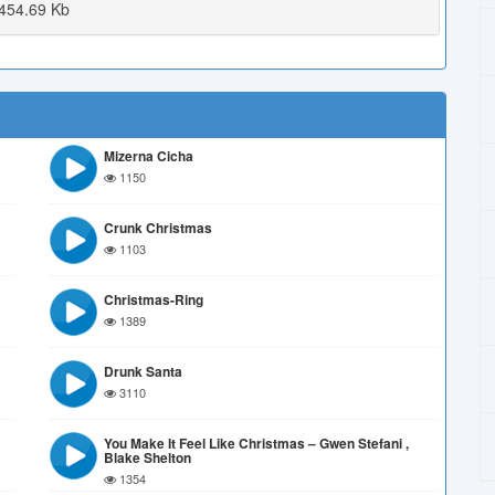
454.69 Kb
Mizerna Cicha
1150
Crunk Christmas
1103
Christmas-Ring
1389
Drunk Santa
3110
You Make It Feel Like Christmas – Gwen Stefani ,
Blake Shelton
1354