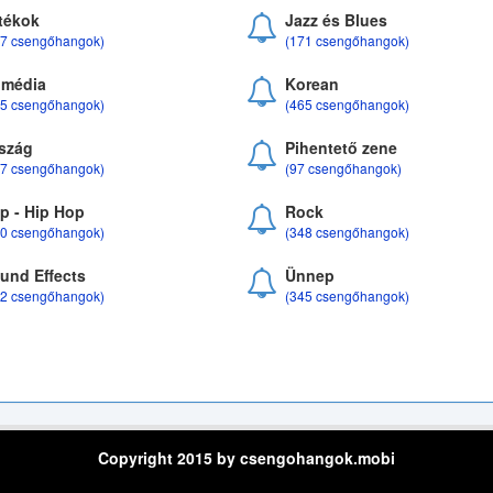
tékok
Jazz és Blues
37 csengőhangok)
(171 csengőhangok)
média
Korean
35 csengőhangok)
(465 csengőhangok)
szág
Pihentető zene
07 csengőhangok)
(97 csengőhangok)
p - Hip Hop
Rock
50 csengőhangok)
(348 csengőhangok)
und Effects
Ünnep
22 csengőhangok)
(345 csengőhangok)
Copyright 2015 by csengohangok.mobi