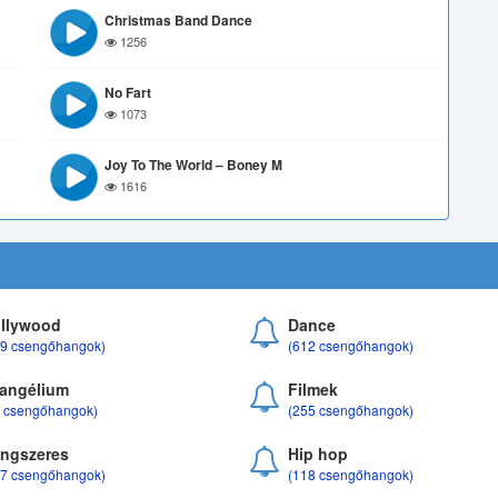
Christmas Band Dance
1256
No Fart
1073
Joy To The World – Boney M
1616
llywood
Dance
69 csengőhangok)
(612 csengőhangok)
angélium
Filmek
8 csengőhangok)
(255 csengőhangok)
ngszeres
Hip hop
17 csengőhangok)
(118 csengőhangok)