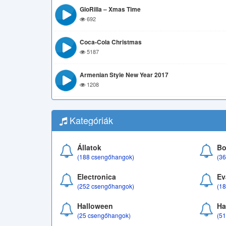
GloRilla – Xmas Time
692
Coca-Cola Christmas
5187
Armenian Style New Year 2017
1208
Kategóriák
Állatok
Bo
(188 csengőhangok)
(3
Electronica
Ev
(252 csengőhangok)
(1
Halloween
Ha
(25 csengőhangok)
(5