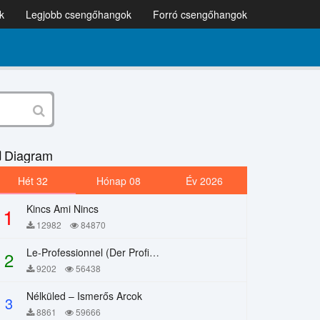
k
Legjobb csengőhangok
Forró csengőhangok
Diagram
Hét 32
Hónap 08
Év 2026
Kincs Ami Nincs
1
12982
84870
Le-Professionnel (Der Profi) – Chi Mai
2
9202
56438
Nélküled – Ismerős Arcok
3
8861
59666