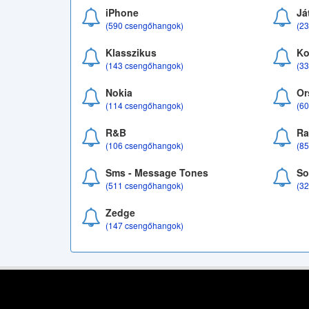
iPhone
Já
(590 csengőhangok)
(2
Klasszikus
Ko
(143 csengőhangok)
(3
Nokia
Or
(114 csengőhangok)
(6
R&B
Ra
(106 csengőhangok)
(8
Sms - Message Tones
So
(511 csengőhangok)
(3
Zedge
(147 csengőhangok)