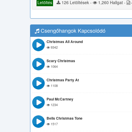
Letöltés
126 Letöltések -
1,260 Hallgat -
Csengőhangok Kapcsolódó
Christmas All Around
9342
Scary Christmas
1064
Christmas Party At
1108
Paul McCartney
1234
Bells Christmas Tone
1517