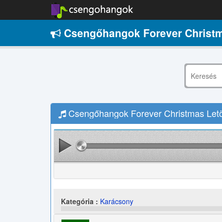
Csengőhangok Forever Christm
Csengőhangok Forever Christmas Letö
Kategória :
Karácsony