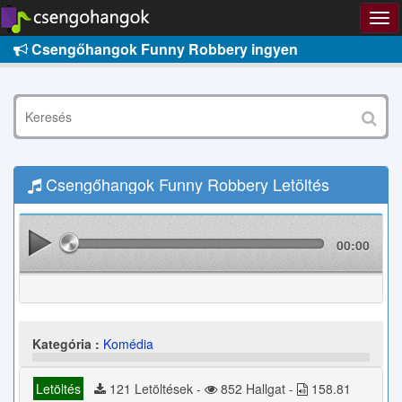
Csengőhangok Funny Robbery ingyen
Csengőhangok Funny Robbery Letöltés
00:00
Kategória :
Komédia
Letöltés
121 Letöltések -
852 Hallgat -
158.81