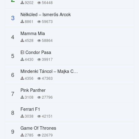
9202
56448
Nélküled – Ismerős Arcok
3
8861
59673
Mamma Mia
4
4528
58864
El Condor Pasa
5
4430
39917
Mindenki Táncol – Majka Curtis, Péter Majoros
6
4356
47363
Pink Panther
7
3108
27796
Ferrari F1
8
3038
42151
Game Of Thrones
9
2785
22679