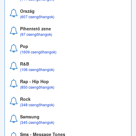
Ország
(607 csengőhangok)
Pihentető zene
(97 csengőhangok)
Pop
(1609 csengőhangok)
R&B
(106 csengőhangok)
Rap - Hip Hop
(850 csengőhangok)
Rock
(348 csengőhangok)
Samsung
(345 csengőhangok)
Sms - Message Tones