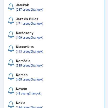
Játékok
(237 csengőhangok)
Jazz és Blues
(171 csengőhangok)
Karácsony
(109 csengőhangok)
Klasszikus
(143 csengőhangok)
Komédia
(335 csengőhangok)
Korean
(465 csengőhangok)
Nevem
(48 csengőhangok)
Nokia
(114 csengőhangok)