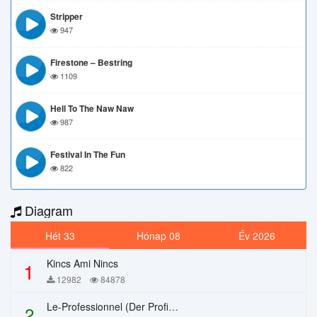
Stripper
947
Firestone – Bestring
1109
Hell To The Naw Naw
987
Festival In The Fun
822
Diagram
Hét 33
Hónap 08
Év 2026
Kincs Ami Nincs
1
12982
84878
Le-Professionnel (Der Profi) – Chi Mai
2