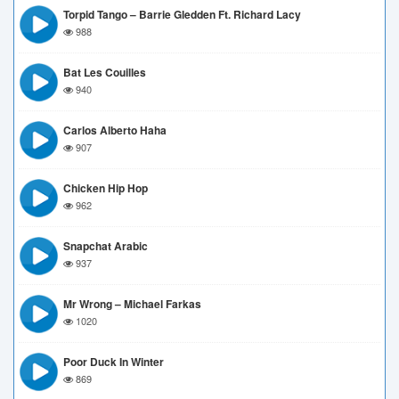
Torpid Tango – Barrie Gledden Ft. Richard Lacy
988
Bat Les Couilles
940
Carlos Alberto Haha
907
Chicken Hip Hop
962
Snapchat Arabic
937
Mr Wrong – Michael Farkas
1020
Poor Duck In Winter
869