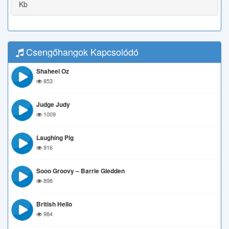
Kb
Csengőhangok Kapcsolódó
Shaheel Oz
853
Judge Judy
1009
Laughing Pig
916
Sooo Groovy – Barrie Gledden
898
British Hello
984