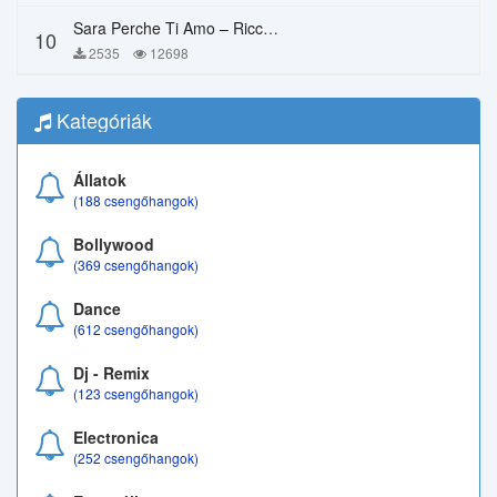
Sara Perche Ti Amo – Ricchi E Poveri
10
2535
12698
Kategóriák
Állatok
(188 csengőhangok)
Bollywood
(369 csengőhangok)
Dance
(612 csengőhangok)
Dj - Remix
(123 csengőhangok)
Electronica
(252 csengőhangok)