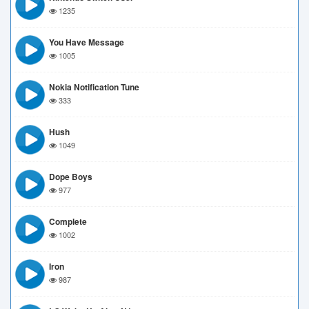
1235
You Have Message
1005
Nokia Notification Tune
333
Hush
1049
Dope Boys
977
Complete
1002
Iron
987