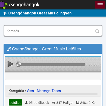
Csengőhangok Great Music ingyen
Csengőhangok Great Music Letöltés
00:00
Kategória :
Sms - Message Tones
Letöltés
95 Letöltések -
847 Hallgat -
246.12 Kb