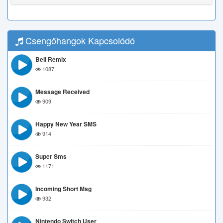
Csengőhangok Kapcsolódó
Bell Remix
1087
Message Received
909
Happy New Year SMS
914
Super Sms
1171
Incoming Short Msg
932
Nintendo Switch User