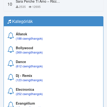
Sara Perche Ti Amo – Ricchi E Poveri
10
2535
12695
Kategóriák
Állatok
(188 csengőhangok)
Bollywood
(369 csengőhangok)
Dance
(612 csengőhangok)
Dj - Remix
(123 csengőhangok)
Electronica
(252 csengőhangok)
Evangélium