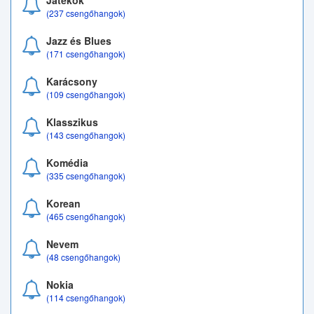
Játékok
(237 csengőhangok)
Jazz és Blues
(171 csengőhangok)
Karácsony
(109 csengőhangok)
Klasszikus
(143 csengőhangok)
Komédia
(335 csengőhangok)
Korean
(465 csengőhangok)
Nevem
(48 csengőhangok)
Nokia
(114 csengőhangok)