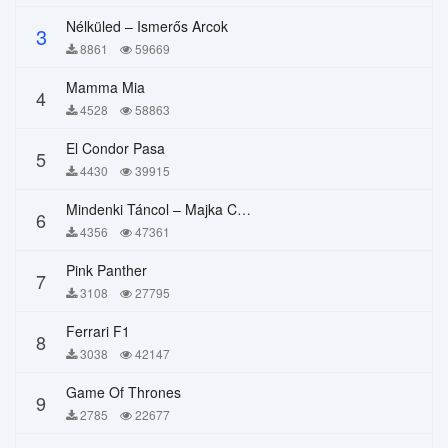
Nélküled – Ismerős Arcok
3
8861
59669
Mamma Mia
4
4528
58863
El Condor Pasa
5
4430
39915
Mindenki Táncol – Majka Curtis, Péter Majoros
6
4356
47361
Pink Panther
7
3108
27795
Ferrari F1
8
3038
42147
Game Of Thrones
9
2785
22677