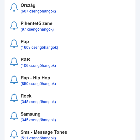
Ország
(607 csengőhangok)
Pihentető zene
(97 csengőhangok)
Pop
(1609 csengőhangok)
R&B
(106 csengőhangok)
Rap - Hip Hop
(850 csengőhangok)
Rock
(348 csengőhangok)
Samsung
(345 csengőhangok)
Sms - Message Tones
(511 csengőhangok)