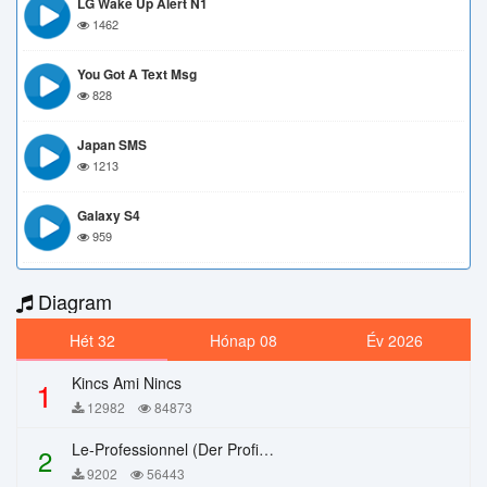
LG Wake Up Alert N1
1462
You Got A Text Msg
828
Japan SMS
1213
Galaxy S4
959
Diagram
Hét 32
Hónap 08
Év 2026
Kincs Ami Nincs
1
12982
84873
Le-Professionnel (Der Profi) – Chi Mai
2
9202
56443