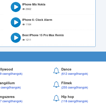
IPhone Mix Nokia
2662
IPhone 6: Clock Alarm
1164
Best IPhone 15 Pro Max Remix
1211
llywood
Dance
69 csengőhangok)
(612 csengőhangok)
angélium
Filmek
8 csengőhangok)
(255 csengőhangok)
ngszeres
Hip hop
17 csengőhangok)
(118 csengőhangok)