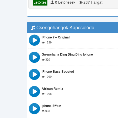
Letöltés
0 Letöltések -
237 Hallgat
Csengőhangok Kapcsolódó
IPhone 7 – Original
1239
Gwenchana Ding Ding Ding Iphone
320
IPhone Bass Boosted
1090
African Remix
1008
Iphone Effect
933