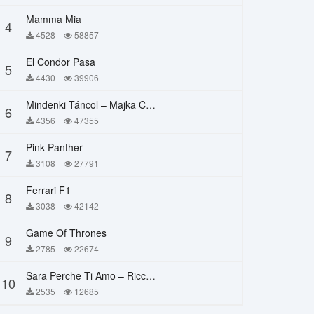
Mamma Mia
4
4528
58857
El Condor Pasa
5
4430
39906
Mindenki Táncol – Majka Curtis, Péter Majoros
6
4356
47355
Pink Panther
7
3108
27791
Ferrari F1
8
3038
42142
Game Of Thrones
9
2785
22674
Sara Perche Ti Amo – Ricchi E Poveri
10
2535
12685