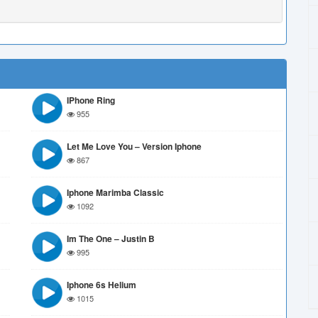
IPhone Ring
955
Let Me Love You – Version Iphone
867
Iphone Marimba Classic
1092
Im The One – Justin B
995
Iphone 6s Helium
1015