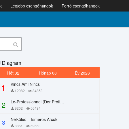
k
Legjobb csengőhangok
Forró csengőhangok
Diagram
Hét 32
Hónap 08
Év 2026
Kincs Ami Nincs
1
12982
84853
Le-Professionnel (Der Profi) – Chi Mai
2
9202
56434
Nélküled – Ismerős Arcok
3
8861
59663