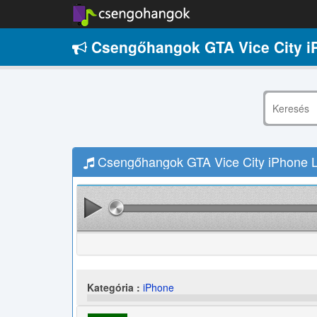
Csengőhangok GTA Vice City i
Csengőhangok GTA Vice City iPhone L
Kategória :
iPhone