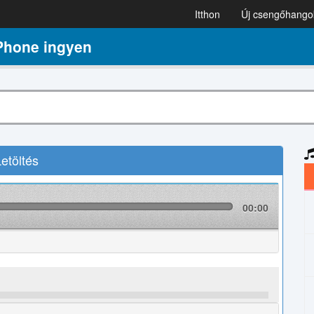
Itthon
Új csengőhango
Phone ingyen
etöltés
00:00