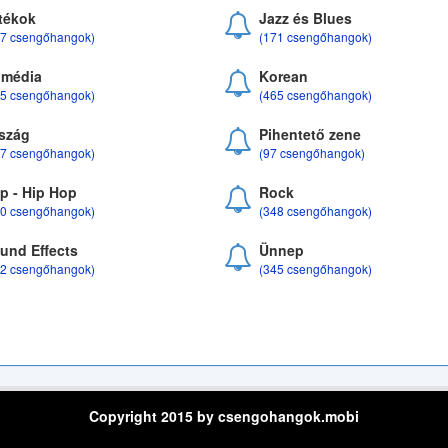
tékok
Jazz és Blues
37 csengőhangok)
(171 csengőhangok)
média
Korean
35 csengőhangok)
(465 csengőhangok)
szág
Pihentető zene
07 csengőhangok)
(97 csengőhangok)
p - Hip Hop
Rock
50 csengőhangok)
(348 csengőhangok)
und Effects
Ünnep
22 csengőhangok)
(345 csengőhangok)
Copyright 2015 by csengohangok.mobi