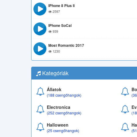
IPhone 8 Plus Ii
2597
IPhone SoCal
939
Most Romantic 2017
1230
Kategóriák
Állatok
Bo
(188 csengőhangok)
(3
Electronica
Ev
(252 csengőhangok)
(1
Halloween
Ha
(25 csengőhangok)
(5