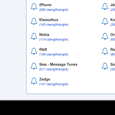
iPhone
Já
(590 csengőhangok)
(2
Klasszikus
Ko
(143 csengőhangok)
(3
Nokia
Or
(114 csengőhangok)
(6
R&B
Ra
(106 csengőhangok)
(8
Sms - Message Tones
So
(511 csengőhangok)
(3
Zedge
(147 csengőhangok)