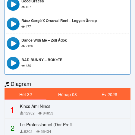
Good Graces
427
Rácz Gergő X Orsovai Reni – Legyen Ünnep
477
Dance With Me – Zoli Ádok
2126
BAD BUNNY – BOKeTE
430
Diagram
Hét 32
Hónap 08
Év 2026
Kincs Ami Nincs
1
12982
84853
Le-Professionnel (Der Profi) – Chi Mai
2
9202
56434