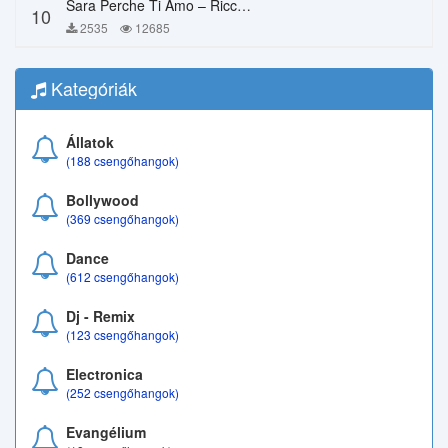
Sara Perche Ti Amo – Ricchi E Poveri
10
2535
12685
Kategóriák
Állatok
(188 csengőhangok)
Bollywood
(369 csengőhangok)
Dance
(612 csengőhangok)
Dj - Remix
(123 csengőhangok)
Electronica
(252 csengőhangok)
Evangélium