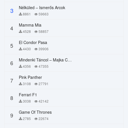
Nélküled – Ismerős Arcok
3
8861
59663
Mamma Mia
4
4528
58857
El Condor Pasa
5
4430
39906
Mindenki Táncol – Majka Curtis, Péter Majoros
6
4356
47355
Pink Panther
7
3108
27791
Ferrari F1
8
3038
42142
Game Of Thrones
9
2785
22674