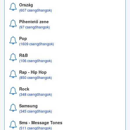
Ország
(607 csengőhangok)
Pihentető zene
(97 csengőhangok)
Pop
(1609 csengőhangok)
R&B
(106 csengőhangok)
Rap - Hip Hop
(850 csengőhangok)
Rock
(348 csengőhangok)
Samsung
(345 csengőhangok)
Sms - Message Tones
(511 csengőhangok)