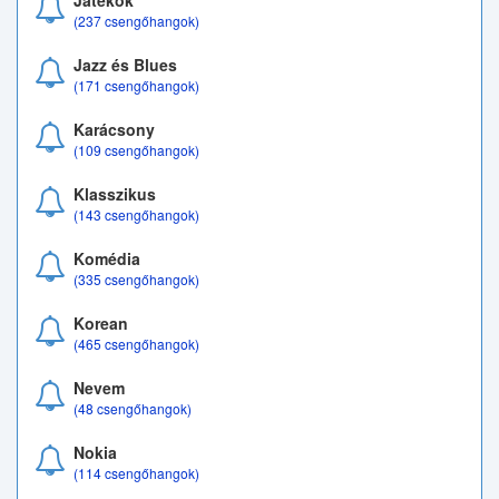
Játékok
(237 csengőhangok)
Jazz és Blues
(171 csengőhangok)
Karácsony
(109 csengőhangok)
Klasszikus
(143 csengőhangok)
Komédia
(335 csengőhangok)
Korean
(465 csengőhangok)
Nevem
(48 csengőhangok)
Nokia
(114 csengőhangok)