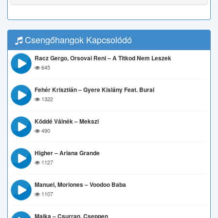
Csengőhangok Kapcsolódó
Racz Gergo, Orsovai Reni – A Titkod Nem Leszek
645
Fehér Krisztián – Gyere Kislány Feat. Burai
1322
Köddé Válnék – Mekszi
490
Higher – Ariana Grande
1127
Manuel, Moriones – Voodoo Baba
1107
Majka – Csurran, Cseppen