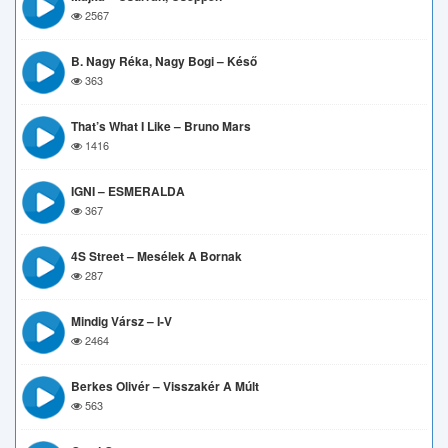
2567
B. Nagy Réka, Nagy Bogi – Késő
363
That’s What I Like – Bruno Mars
1416
IGNI – ESMERALDA
367
4S Street – Mesélek A Bornak
287
Mindig Vársz – I-V
2464
Berkes Olivér – Visszakér A Múlt
563