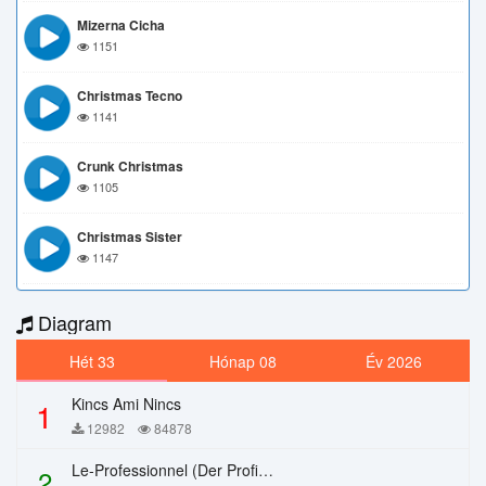
Mizerna Cicha
1151
Christmas Tecno
1141
Crunk Christmas
1105
Christmas Sister
1147
Diagram
Hét 33
Hónap 08
Év 2026
Kincs Ami Nincs
1
12982
84878
Le-Professionnel (Der Profi) – Chi Mai
2