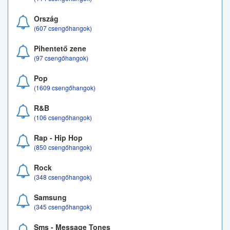
Ország
(607 csengőhangok)
Pihentető zene
(97 csengőhangok)
Pop
(1609 csengőhangok)
R&B
(106 csengőhangok)
Rap - Hip Hop
(850 csengőhangok)
Rock
(348 csengőhangok)
Samsung
(345 csengőhangok)
Sms - Message Tones