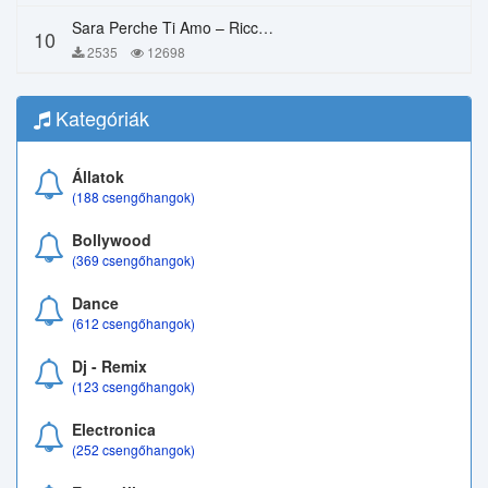
Sara Perche Ti Amo – Ricchi E Poveri
10
2535
12698
Kategóriák
Állatok
(188 csengőhangok)
Bollywood
(369 csengőhangok)
Dance
(612 csengőhangok)
Dj - Remix
(123 csengőhangok)
Electronica
(252 csengőhangok)