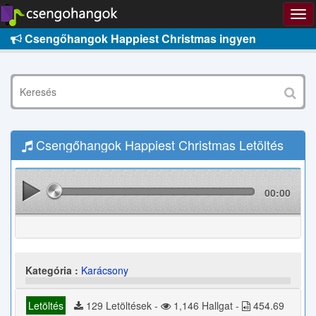
Csengőhangok Happiest Christmas ingyen
Csengőhangok Happiest Christmas Letöltés
00:00
Kategória :
Karácsony
Letöltés
129 Letöltések -
1,146 Hallgat -
454.69