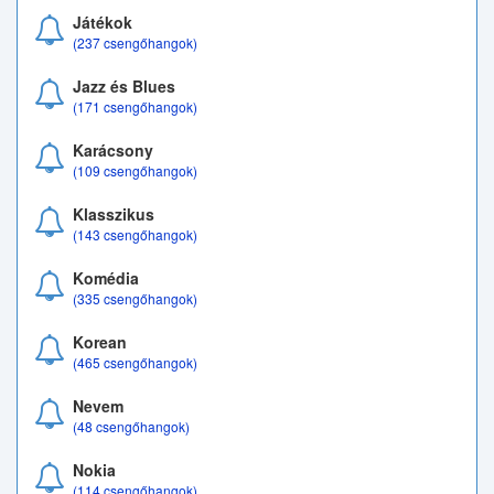
Játékok
(237 csengőhangok)
Jazz és Blues
(171 csengőhangok)
Karácsony
(109 csengőhangok)
Klasszikus
(143 csengőhangok)
Komédia
(335 csengőhangok)
Korean
(465 csengőhangok)
Nevem
(48 csengőhangok)
Nokia
(114 csengőhangok)