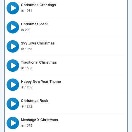
Christmas Greetings
1064
Christmas Ident
292
Svyturys Christmas
1058
Traditional Christmas
1535
Happy New Year Theme
1265
Christmas Rock
1272
Message X Christmas
1575