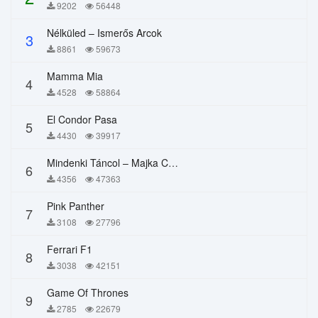
9202
56448
Nélküled – Ismerős Arcok
3
8861
59673
Mamma Mia
4
4528
58864
El Condor Pasa
5
4430
39917
Mindenki Táncol – Majka Curtis, Péter Majoros
6
4356
47363
Pink Panther
7
3108
27796
Ferrari F1
8
3038
42151
Game Of Thrones
9
2785
22679