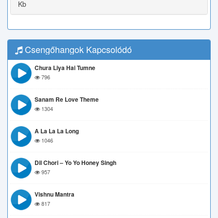
Kb
Csengőhangok Kapcsolódó
Chura Liya Hai Tumne
796
Sanam Re Love Theme
1304
A La La La Long
1046
Dil Chori – Yo Yo Honey Singh
957
Vishnu Mantra
817