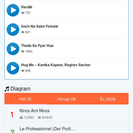
Hardik
797
Soch Na Sake Female
821
Thoda Sa Pyar Hua
1890
Hug Me – Kanika Kapoor, Raghav Sachar
838
Diagram
Hét 32
Hónap 08
Év 2026
Kincs Ami Nincs
1
12982
84840
Le-Professionnel (Der Profi) – Chi Mai
2