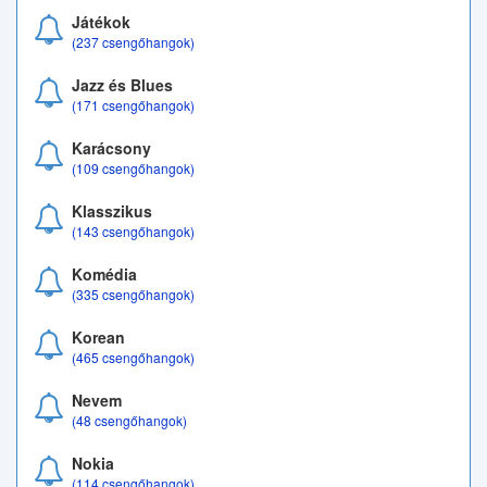
Játékok
(237 csengőhangok)
Jazz és Blues
(171 csengőhangok)
Karácsony
(109 csengőhangok)
Klasszikus
(143 csengőhangok)
Komédia
(335 csengőhangok)
Korean
(465 csengőhangok)
Nevem
(48 csengőhangok)
Nokia
(114 csengőhangok)