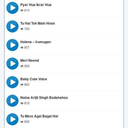
Pyar Hua Ikrar Hua
815
Tu Hai Toh Main Hoon
765
Halena – Irumugan
857
Meri Neend
906
Baby Cute Voice
860
Naina Arijit Singh Badshahoo
818
Tu Mere Agal Bagal Hai
855