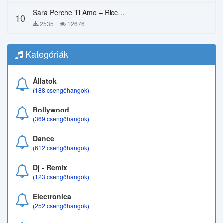
Sara Perche Ti Amo – Ricchi E Poveri
10
2535
12676
Kategóriák
Állatok
(188 csengőhangok)
Bollywood
(369 csengőhangok)
Dance
(612 csengőhangok)
Dj - Remix
(123 csengőhangok)
Electronica
(252 csengőhangok)