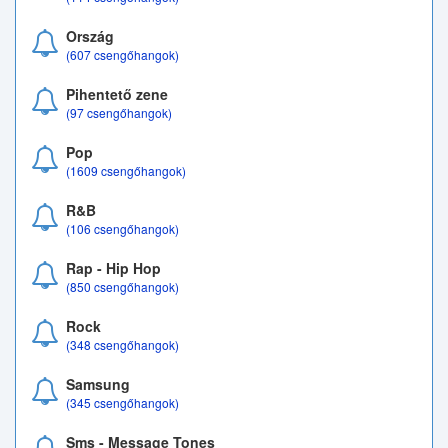
Ország
(607 csengőhangok)
Pihentető zene
(97 csengőhangok)
Pop
(1609 csengőhangok)
R&B
(106 csengőhangok)
Rap - Hip Hop
(850 csengőhangok)
Rock
(348 csengőhangok)
Samsung
(345 csengőhangok)
Sms - Message Tones