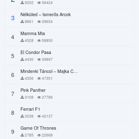
9202
56424
Nélküled – Ismerős Arcok
3
8861
59654
Mamma Mia
4
4528
58850
El Condor Pasa
5
4430
39897
Mindenki Táncol – Majka Curtis, Péter Majoros
6
4356
47351
Pink Panther
7
3108
27786
Ferrari F1
8
3038
42137
Game Of Thrones
9
2785
22668