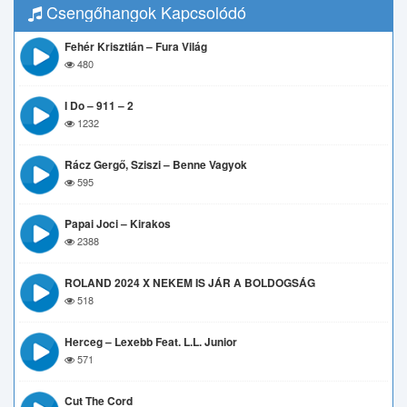
Csengőhangok Kapcsolódó
Fehér Krisztián – Fura Világ
480
I Do – 911 – 2
1232
Rácz Gergő, Sziszi – Benne Vagyok
595
Papai Joci – Kirakos
2388
ROLAND 2024 X NEKEM IS JÁR A BOLDOGSÁG
518
Herceg – Lexebb Feat. L.L. Junior
571
Cut The Cord