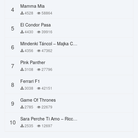
Mamma Mia
4
4528
58864
El Condor Pasa
5
4430
39916
Mindenki Táncol – Majka Curtis, Péter Majoros
6
4356
47362
Pink Panther
7
3108
27796
Ferrari F1
8
3038
42151
Game Of Thrones
9
2785
22679
Sara Perche Ti Amo – Ricchi E Poveri
10
2535
12697