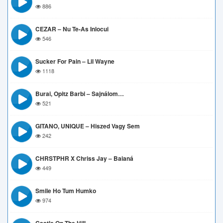
886
CEZAR – Nu Te-As Inlocui
546
Sucker For Pain – Lil Wayne
1118
Burai, Opitz Barbi – Sajnálom…
521
GITANO, UNIQUE – Hiszed Vagy Sem
242
CHRSTPHR X Chriss Jay – Baianá
449
Smile Ho Tum Humko
974