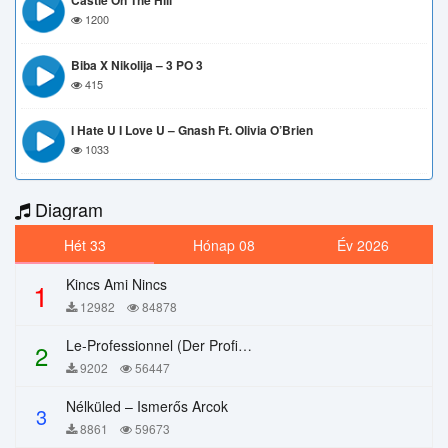
Castle On The Hill
1200
Biba X Nikolija – 3 PO 3
415
I Hate U I Love U – Gnash Ft. Olivia O’Brien
1033
Diagram
Hét 33
Hónap 08
Év 2026
Kincs Ami Nincs
1
12982
84878
Le-Professionnel (Der Profi) – Chi Mai
2
9202
56447
Nélküled – Ismerős Arcok
3
8861
59673