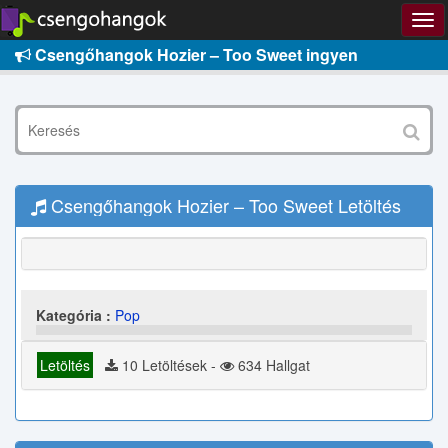
Csengőhangok Hozier – Too Sweet ingyen
Csengőhangok Hozier – Too Sweet Letöltés
Kategória :
Pop
Letöltés
10 Letöltések -
634 Hallgat