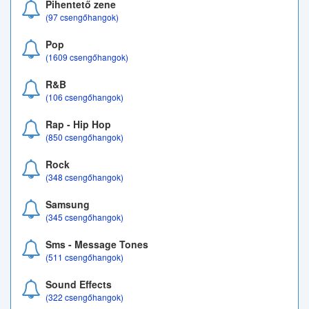
Pihentető zene
(97 csengőhangok)
Pop
(1609 csengőhangok)
R&B
(106 csengőhangok)
Rap - Hip Hop
(850 csengőhangok)
Rock
(348 csengőhangok)
Samsung
(345 csengőhangok)
Sms - Message Tones
(511 csengőhangok)
Sound Effects
(322 csengőhangok)