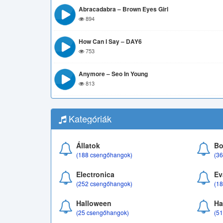
Abracadabra – Brown Eyes Girl
894
How Can I Say – DAY6
753
Anymore – Seo In Young
813
Kategóriák
Állatok
Bo
(188 csengőhangok)
(3
Electronica
Ev
(252 csengőhangok)
(1
Halloween
Ha
(25 csengőhangok)
(5