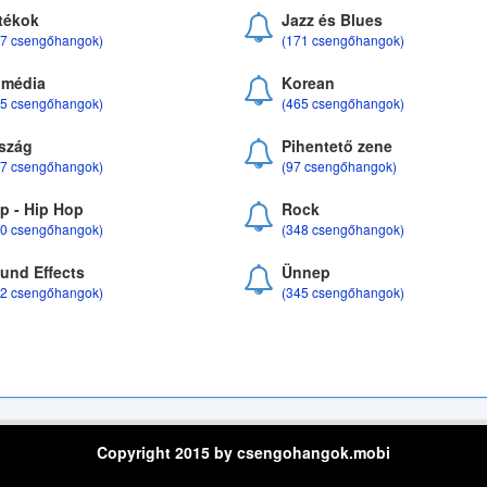
tékok
Jazz és Blues
37 csengőhangok)
(171 csengőhangok)
média
Korean
35 csengőhangok)
(465 csengőhangok)
szág
Pihentető zene
07 csengőhangok)
(97 csengőhangok)
p - Hip Hop
Rock
50 csengőhangok)
(348 csengőhangok)
und Effects
Ünnep
22 csengőhangok)
(345 csengőhangok)
Copyright 2015 by csengohangok.mobi