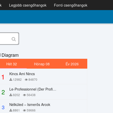
k
Legjobb csengőhangok
Forró csengőhangok
Diagram
Hét 32
Hónap 08
Év 2026
Kincs Ami Nincs
1
12982
84870
Le-Professionnel (Der Profi) – Chi Mai
2
9202
56438
Nélküled – Ismerős Arcok
3
8861
59666