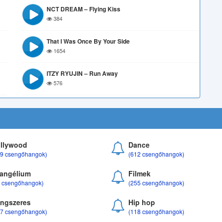
NCT DREAM – Flying Kiss
384
That I Was Once By Your Side
1654
ITZY RYUJIN – Run Away
576
llywood
Dance
69 csengőhangok)
(612 csengőhangok)
angélium
Filmek
8 csengőhangok)
(255 csengőhangok)
ngszeres
Hip hop
17 csengőhangok)
(118 csengőhangok)