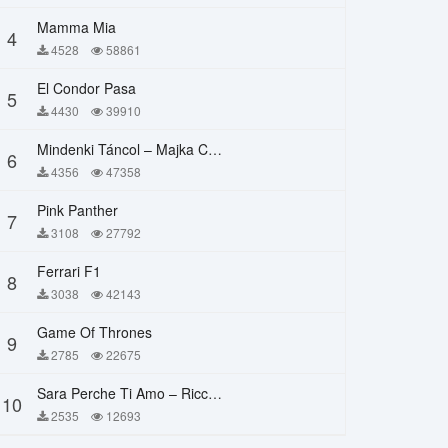
Mamma Mia
4
4528
58861
El Condor Pasa
5
4430
39910
Mindenki Táncol – Majka Curtis, Péter Majoros
6
4356
47358
Pink Panther
7
3108
27792
Ferrari F1
8
3038
42143
Game Of Thrones
9
2785
22675
Sara Perche Ti Amo – Ricchi E Poveri
10
2535
12693