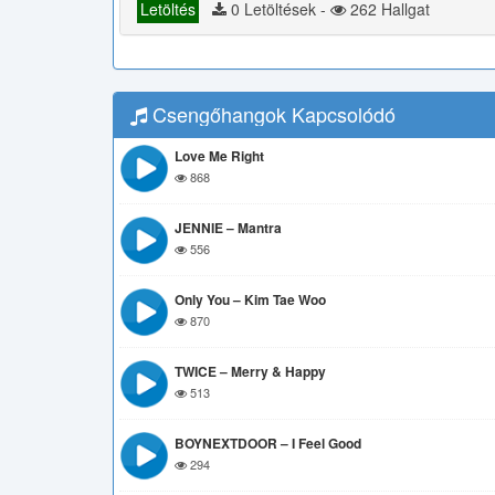
Letöltés
0 Letöltések -
262 Hallgat
Csengőhangok Kapcsolódó
Love Me Right
868
JENNIE – Mantra
556
Only You – Kim Tae Woo
870
TWICE – Merry & Happy
513
BOYNEXTDOOR – I Feel Good
294