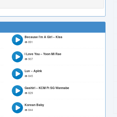
Because I’m A Girl – Kiss
891
I Love You – Yoon Mi Rae
907
Luv – Apink
845
Gashiri – KCM Ft SG Wannabe
829
Korean Baby
844