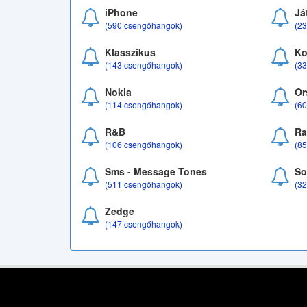
iPhone
Já
(590 csengőhangok)
(2
Klasszikus
Ko
(143 csengőhangok)
(3
Nokia
Or
(114 csengőhangok)
(6
R&B
Ra
(106 csengőhangok)
(8
Sms - Message Tones
So
(511 csengőhangok)
(3
Zedge
(147 csengőhangok)