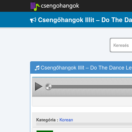
Csengőhangok Illit – Do The D
Csengőhangok Illit – Do The Dance Let
Kategória :
Korean