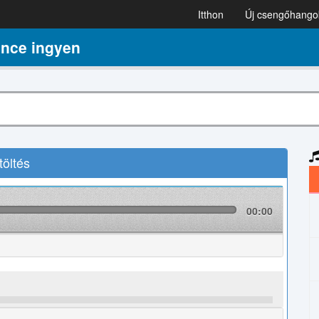
Itthon
Új csengőhango
ance ingyen
öltés
00:00