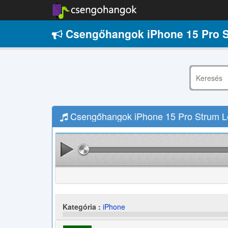
Csengőhangok iPhone 15 Pro S
Csengőhangok iPhone 15 Pro Strum Le
Kategória :
iPhone