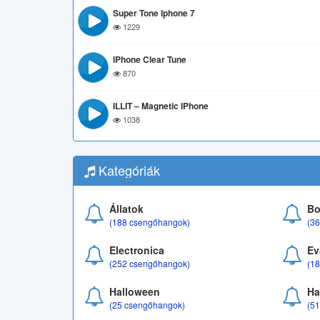
Super Tone Iphone 7
1229
IPhone Clear Tune
870
ILLIT – Magnetic IPhone
1038
Kategóriák
Állatok
Bo
(188 csengőhangok)
(3
Electronica
Ev
(252 csengőhangok)
(1
Halloween
Ha
(25 csengőhangok)
(5