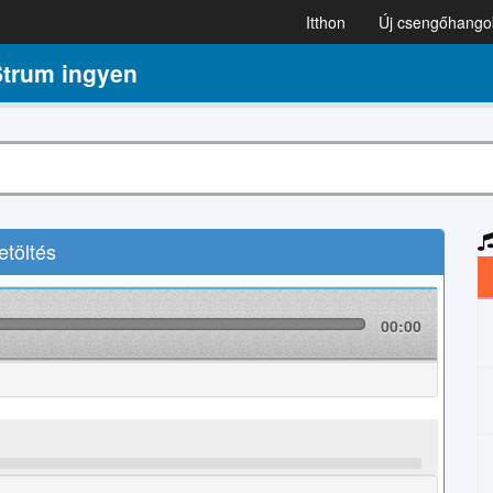
Itthon
Új csengőhango
trum ingyen
töltés
00:00