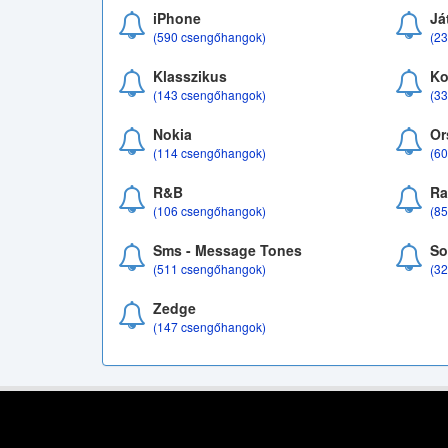
iPhone
Já
(590 csengőhangok)
(2
Klasszikus
Ko
(143 csengőhangok)
(3
Nokia
Or
(114 csengőhangok)
(6
R&B
Ra
(106 csengőhangok)
(8
Sms - Message Tones
So
(511 csengőhangok)
(3
Zedge
(147 csengőhangok)