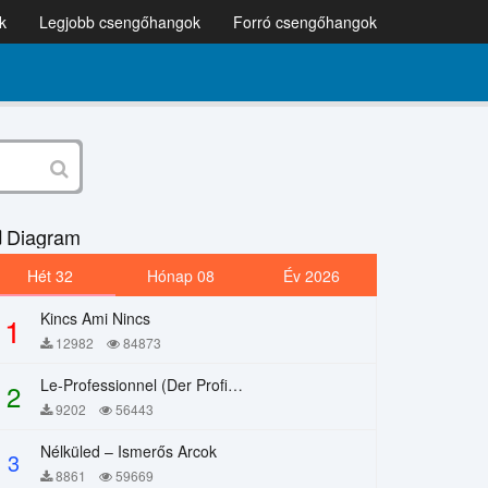
k
Legjobb csengőhangok
Forró csengőhangok
Diagram
Hét 32
Hónap 08
Év 2026
Kincs Ami Nincs
1
12982
84873
Le-Professionnel (Der Profi) – Chi Mai
2
9202
56443
Nélküled – Ismerős Arcok
3
8861
59669