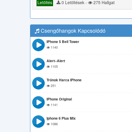
Letöltés
0 Letöltések -
275 Hallgat
Csengőhangok Kapcsolódó
IPhone 5 Bell Tower
1140
Alert–Alert
1105
Trónok Harca IPhone
251
IPhone Original
1141
Iphone 6 Plus Mix
1086