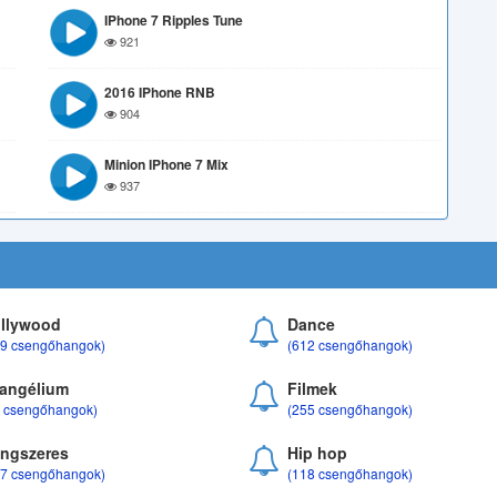
IPhone 7 Ripples Tune
921
2016 IPhone RNB
904
Minion IPhone 7 Mix
937
llywood
Dance
69 csengőhangok)
(612 csengőhangok)
angélium
Filmek
8 csengőhangok)
(255 csengőhangok)
ngszeres
Hip hop
17 csengőhangok)
(118 csengőhangok)