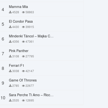
Mamma Mia
4
4528
58863
El Condor Pasa
5
4430
39915
Mindenki Táncol – Majka Curtis, Péter Majoros
6
4356
47361
Pink Panther
7
3108
27795
Ferrari F1
8
3038
42147
Game Of Thrones
9
2785
22677
Sara Perche Ti Amo – Ricchi E Poveri
10
2535
12695