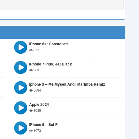
IPhone 6s: Constellati
871
IPhone 7 Plus: Jet Black
963
Iphone X – Me Myself And I Marimba Remix
3084
Apple 2024
1038
IPhone 5 – Sci-Fi
1073