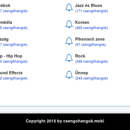
tékok
Jazz és Blues
37 csengőhangok)
(171 csengőhangok)
média
Korean
35 csengőhangok)
(465 csengőhangok)
szág
Pihentető zene
07 csengőhangok)
(97 csengőhangok)
p - Hip Hop
Rock
50 csengőhangok)
(348 csengőhangok)
und Effects
Ünnep
22 csengőhangok)
(345 csengőhangok)
Copyright 2015 by csengohangok.mobi