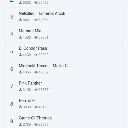
9202
56426
Nélküled – Ismerős Arcok
3
8861
59657
Mamma Mia
4
4528
58851
El Condor Pasa
5
4430
39900
Mindenki Táncol – Majka Curtis, Péter Majoros
6
4356
47352
Pink Panther
7
3108
27787
Ferrari F1
8
3038
42138
Game Of Thrones
9
2785
22670