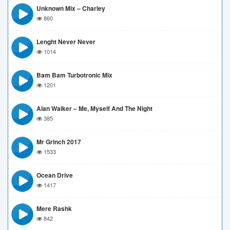
Unknown Mix – Charley
860
Lenght Never Never
1014
Bam Bam Turbotronic Mix
1201
Alan Walker – Me, Myself And The Night
385
Mr Grinch 2017
1533
Ocean Drive
1417
Mere Rashk
842