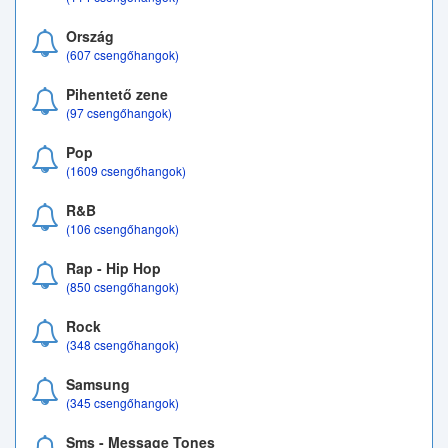
Ország
(607 csengőhangok)
Pihentető zene
(97 csengőhangok)
Pop
(1609 csengőhangok)
R&B
(106 csengőhangok)
Rap - Hip Hop
(850 csengőhangok)
Rock
(348 csengőhangok)
Samsung
(345 csengőhangok)
Sms - Message Tones