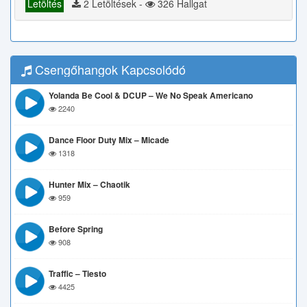
Letöltés
2 Letöltések -
326 Hallgat
Csengőhangok Kapcsolódó
Yolanda Be Cool & DCUP – We No Speak Americano
2240
Dance Floor Duty Mix – Micade
1318
Hunter Mix – Chaotik
959
Before Spring
908
Traffic – Tiesto
4425