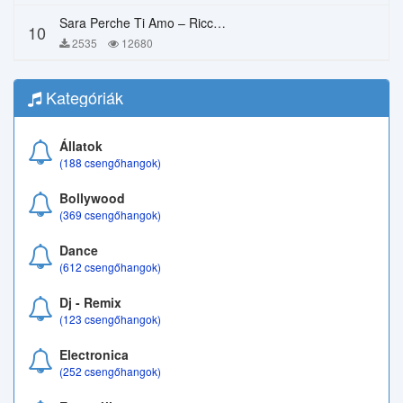
Sara Perche Ti Amo – Ricchi E Poveri
10
2535
12680
Kategóriák
Állatok
(188 csengőhangok)
Bollywood
(369 csengőhangok)
Dance
(612 csengőhangok)
Dj - Remix
(123 csengőhangok)
Electronica
(252 csengőhangok)