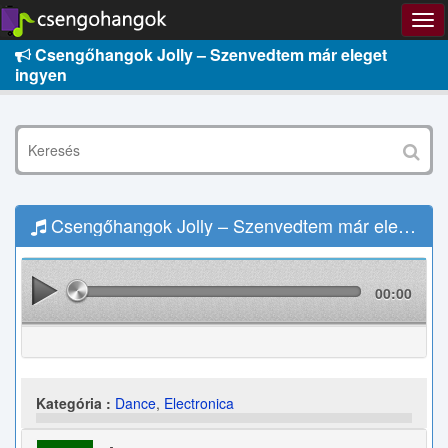
Csengőhangok Jolly – Szenvedtem már eleget
ingyen
Csengőhangok Jolly – Szenvedtem már eleget Letöltés
00:00
Kategória :
Dance
,
Electronica