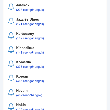
Játékok
(237 csengőhangok)
Jazz és Blues
(171 csengőhangok)
Karácsony
(109 csengőhangok)
Klasszikus
(143 csengőhangok)
Komédia
(335 csengőhangok)
Korean
(465 csengőhangok)
Nevem
(48 csengőhangok)
Nokia
(114 csengőhangok)