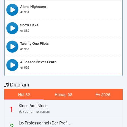
Alone Nightcore
961
Snow Flake
862
Twenty One Pilots
955
A Lesson Never Learn
826
Diagram
Hét 32
Hónap 08
Év 2026
Kincs Ami Nincs
1
12982
84848
Le-Professionnel (Der Profi) – Chi Mai
2