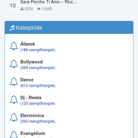
Sara Perche Ti Amo – Ricchi E Poveri
10
2535
12692
Kategóriák
Állatok
(188 csengőhangok)
Bollywood
(369 csengőhangok)
Dance
(612 csengőhangok)
Dj - Remix
(123 csengőhangok)
Electronica
(252 csengőhangok)
Evangélium