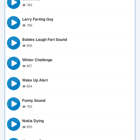
783
Larry Farting Guy
789
Babies Laugh Fart Sound
956
Winter Challenge
857
Wake Up Alert
834
Funny Sound
783
Nokia Dying
855