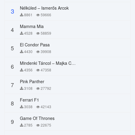
Nélküled – Ismerős Arcok
3
8861
59666
Mamma Mia
4
4528
58859
El Condor Pasa
5
4430
39908
Mindenki Táncol – Majka Curtis, Péter Majoros
6
4356
47358
Pink Panther
7
3108
27792
Ferrari F1
8
3038
42143
Game Of Thrones
9
2785
22675