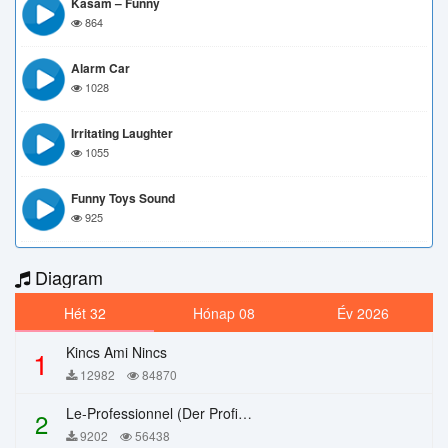
Kasam – Funny
864
Alarm Car
1028
Irritating Laughter
1055
Funny Toys Sound
925
Diagram
Hét 32
Hónap 08
Év 2026
Kincs Ami Nincs
1
12982
84870
Le-Professionnel (Der Profi) – Chi Mai
2
9202
56438