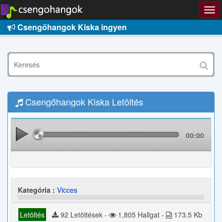
Csengőhangok Kiska ingyen
Csengőhangok Kiska Letöltés
00:00
Kategória :
Vicces
Letöltés
92 Letöltések -
1,805 Hallgat -
173.5 Kb