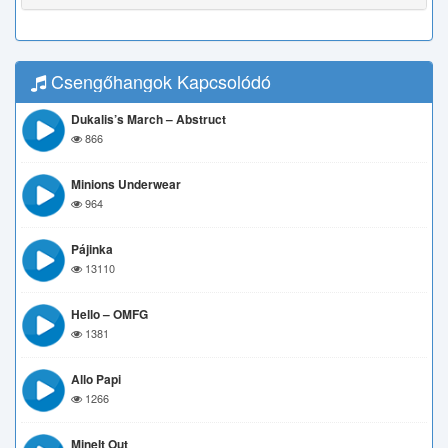
Csengőhangok Kapcsolódó
Dukalis’s March – Abstruct
866
Minions Underwear
964
Pájinka
13110
Hello – OMFG
1381
Allo Papi
1266
MineIt Out