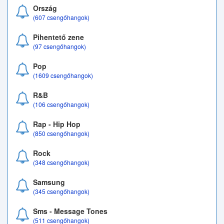
Ország
(607 csengőhangok)
Pihentető zene
(97 csengőhangok)
Pop
(1609 csengőhangok)
R&B
(106 csengőhangok)
Rap - Hip Hop
(850 csengőhangok)
Rock
(348 csengőhangok)
Samsung
(345 csengőhangok)
Sms - Message Tones
(511 csengőhangok)