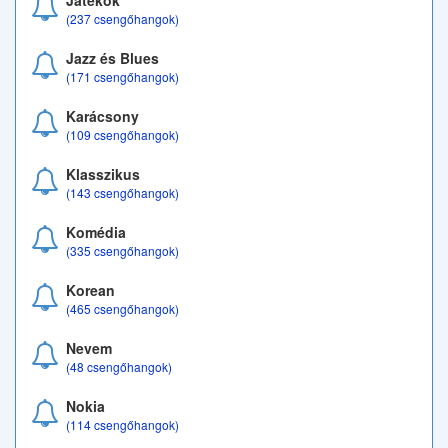
Játékok
(237 csengőhangok)
Jazz és Blues
(171 csengőhangok)
Karácsony
(109 csengőhangok)
Klasszikus
(143 csengőhangok)
Komédia
(335 csengőhangok)
Korean
(465 csengőhangok)
Nevem
(48 csengőhangok)
Nokia
(114 csengőhangok)