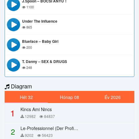
J.Spoon – BOCSI ANYU！
1100
Under The Influence
865
Blueface – Baby Girl
200
T. Danny – SEX & DRUGS
248
Diagram
Hét 32
Hónap 08
Év 2026
Kincs Ami Nincs
1
12982
84837
Le-Professionnel (Der Profi) – Chi Mai
2
9202
56423