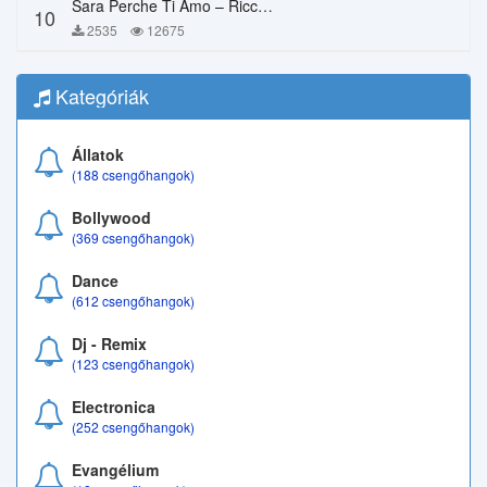
Sara Perche Ti Amo – Ricchi E Poveri
10
2535
12675
Kategóriák
Állatok
(188 csengőhangok)
Bollywood
(369 csengőhangok)
Dance
(612 csengőhangok)
Dj - Remix
(123 csengőhangok)
Electronica
(252 csengőhangok)
Evangélium