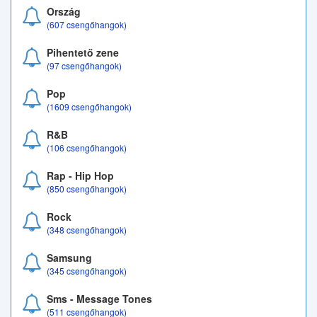
Ország
(607 csengőhangok)
Pihentető zene
(97 csengőhangok)
Pop
(1609 csengőhangok)
R&B
(106 csengőhangok)
Rap - Hip Hop
(850 csengőhangok)
Rock
(348 csengőhangok)
Samsung
(345 csengőhangok)
Sms - Message Tones
(511 csengőhangok)