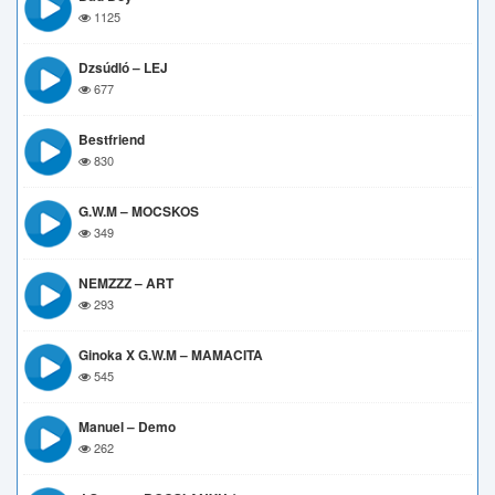
1125
Dzsúdló – LEJ
677
Bestfriend
830
G.W.M – MOCSKOS
349
NEMZZZ – ART
293
Ginoka X G.w.M – MAMACITA
545
Manuel – Demo
262