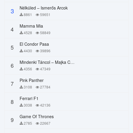
Nélküled – Ismerős Arcok
3
8861
59651
Mamma Mia
4
4528
58849
El Condor Pasa
5
4430
39896
Mindenki Táncol – Majka Curtis, Péter Majoros
6
4356
47349
Pink Panther
7
3108
27784
Ferrari F1
8
3038
42136
Game Of Thrones
9
2785
22667