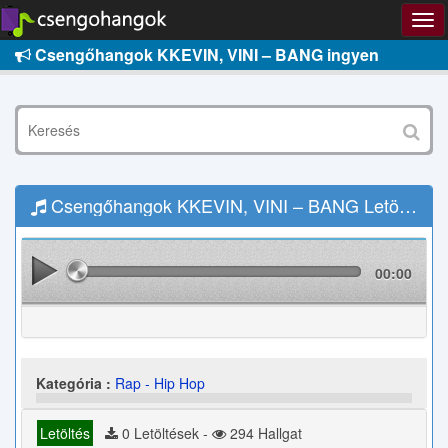
Csengőhangok KKEVIN, VINI – BANG ingyen
Csengőhangok KKEVIN, VINI – BANG Letöltés
00:00
Kategória :
Rap - Hip Hop
Letöltés
0 Letöltések -
294 Hallgat