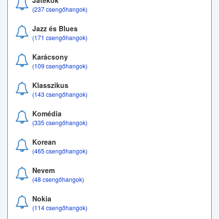
Játékok
(237 csengőhangok)
Jazz és Blues
(171 csengőhangok)
Karácsony
(109 csengőhangok)
Klasszikus
(143 csengőhangok)
Komédia
(335 csengőhangok)
Korean
(465 csengőhangok)
Nevem
(48 csengőhangok)
Nokia
(114 csengőhangok)