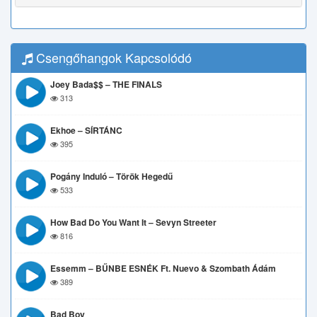
Csengőhangok Kapcsolódó
Joey Bada$$ – THE FINALS
313
Ekhoe – SÍRTÁNC
395
Pogány Induló – Török Hegedű
533
How Bad Do You Want It – Sevyn Streeter
816
Essemm – BŰNBE ESNÉK Ft. Nuevo & Szombath Ádám
389
Bad Boy