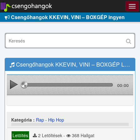
Csengőhangok KKEVIN, VINI – BOXGÉP ingyen
Csengőhangok KKEVIN, VINI – BOXGÉP Letöltés
00:00
Kategória :
Rap - Hip Hop
Letöltés
2 Letöltések -
368 Hallgat