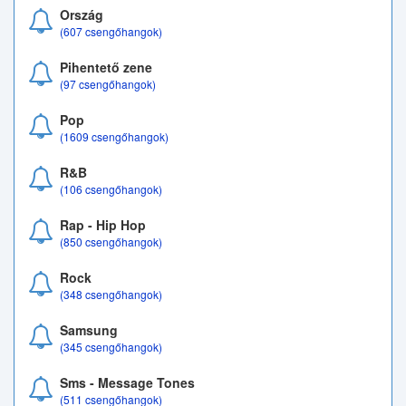
Ország
(607 csengőhangok)
Pihentető zene
(97 csengőhangok)
Pop
(1609 csengőhangok)
R&B
(106 csengőhangok)
Rap - Hip Hop
(850 csengőhangok)
Rock
(348 csengőhangok)
Samsung
(345 csengőhangok)
Sms - Message Tones
(511 csengőhangok)