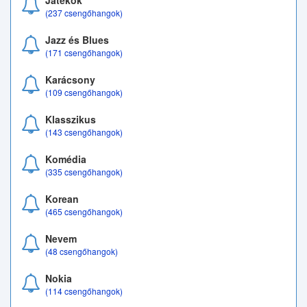
Játékok
(237 csengőhangok)
Jazz és Blues
(171 csengőhangok)
Karácsony
(109 csengőhangok)
Klasszikus
(143 csengőhangok)
Komédia
(335 csengőhangok)
Korean
(465 csengőhangok)
Nevem
(48 csengőhangok)
Nokia
(114 csengőhangok)