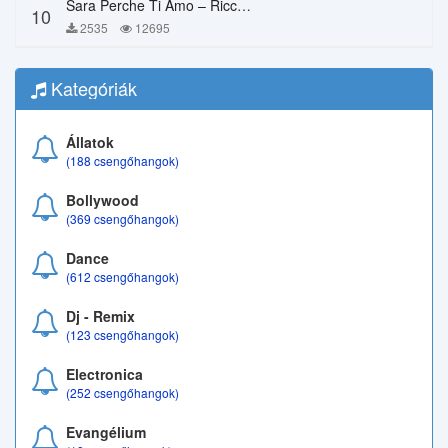
Sara Perche Ti Amo – Ricchi E Poveri
10
2535
12695
Kategóriák
Állatok
(188 csengőhangok)
Bollywood
(369 csengőhangok)
Dance
(612 csengőhangok)
Dj - Remix
(123 csengőhangok)
Electronica
(252 csengőhangok)
Evangélium