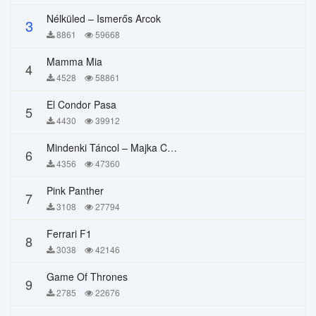
Nélküled – Ismerős Arcok
3
8861
59668
Mamma Mia
4
4528
58861
El Condor Pasa
5
4430
39912
Mindenki Táncol – Majka Curtis, Péter Majoros
6
4356
47360
Pink Panther
7
3108
27794
Ferrari F1
8
3038
42146
Game Of Thrones
9
2785
22676