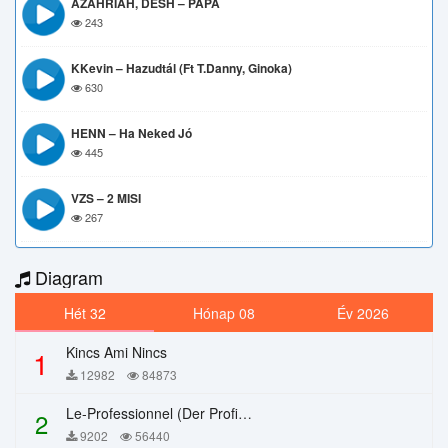
AZAHRIAH, DESH – PAPA
243
KKevin – Hazudtál (ft T.Danny, Ginoka)
630
HENN – Ha Neked Jó
445
VZS – 2 MISI
267
Diagram
Hét 32
Hónap 08
Év 2026
Kincs Ami Nincs
1
12982
84873
Le-Professionnel (Der Profi) – Chi Mai
2
9202
56440