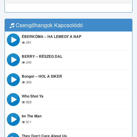
Csengőhangok Kapcsolódó
ÉBERKÓMA – HA LEMEGY A NAP
291
BERRY – RÉSZEG DAL
240
Bongor – HOL A SIKER
393
Who Shot Ya
929
Im The Man
911
They Don’t Care About Us