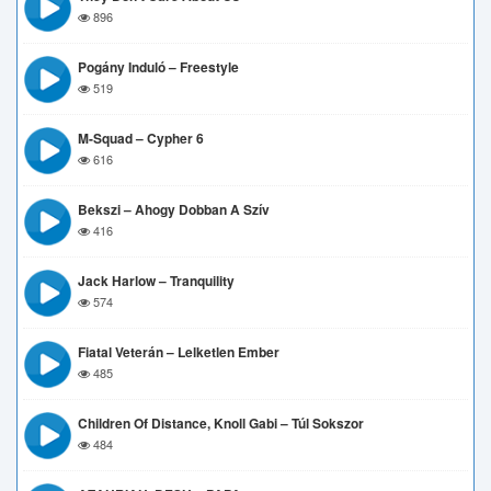
896
Pogány Induló – Freestyle
519
M-Squad – Cypher 6
616
Bekszi – Ahogy Dobban A Szív
416
Jack Harlow – Tranquility
574
Fiatal Veterán – Lelketlen Ember
485
Children Of Distance, Knoll Gabi – Túl Sokszor
484