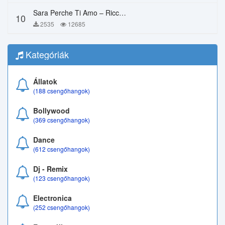
Sara Perche Ti Amo – Ricchi E Poveri
10
2535
12685
Kategóriák
Állatok
(188 csengőhangok)
Bollywood
(369 csengőhangok)
Dance
(612 csengőhangok)
Dj - Remix
(123 csengőhangok)
Electronica
(252 csengőhangok)