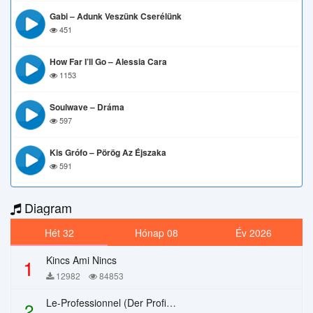
Gabi – Adunk Veszünk Cserélünk
451
How Far I’ll Go – Alessia Cara
1153
Soulwave – Dráma
597
Kis Grófo – Pörög Az Éjszaka
591
Diagram
Hét 32
Hónap 08
Év 2026
Kincs Ami Nincs
1
12982
84853
Le-Professionnel (Der Profi) – Chi Mai
2