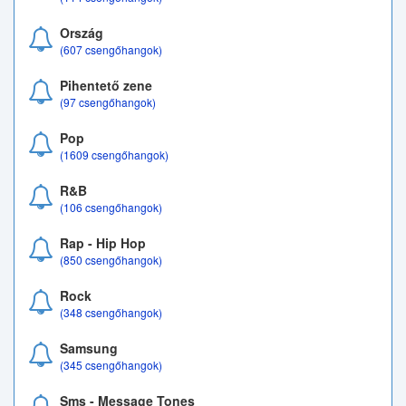
Ország
(607 csengőhangok)
Pihentető zene
(97 csengőhangok)
Pop
(1609 csengőhangok)
R&B
(106 csengőhangok)
Rap - Hip Hop
(850 csengőhangok)
Rock
(348 csengőhangok)
Samsung
(345 csengőhangok)
Sms - Message Tones