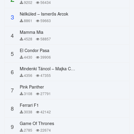
9202
56434
Nélküled – Ismerős Arcok
3
8861
59663
Mamma Mia
4
4528
58857
El Condor Pasa
5
4430
39906
Mindenki Táncol – Majka Curtis, Péter Majoros
6
4356
47355
Pink Panther
7
3108
27791
Ferrari F1
8
3038
42142
Game Of Thrones
9
2785
22674