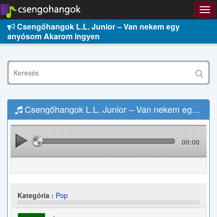
Csengőhangok L.L. Junior – Van nekem egy
anyósom Akarom ingyen
Csengőhangok L.L. Junior – Van nekem egy anyósom Akarom Letöltés
00:00
Kategória :
Pop