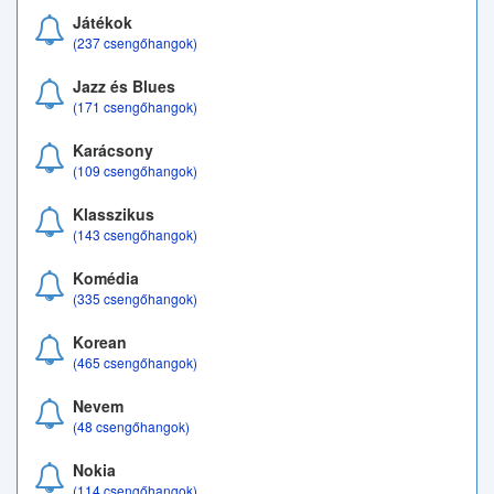
Játékok
(237 csengőhangok)
Jazz és Blues
(171 csengőhangok)
Karácsony
(109 csengőhangok)
Klasszikus
(143 csengőhangok)
Komédia
(335 csengőhangok)
Korean
(465 csengőhangok)
Nevem
(48 csengőhangok)
Nokia
(114 csengőhangok)