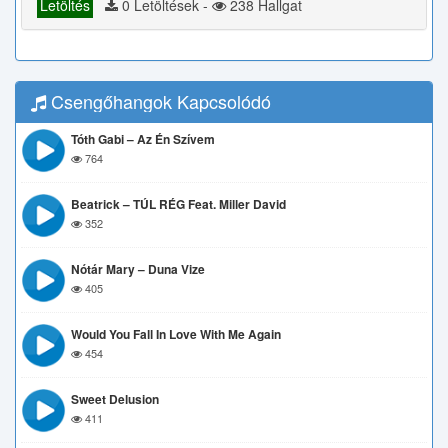
Letöltés
0 Letöltések -
238 Hallgat
Csengőhangok Kapcsolódó
Tóth Gabi – Az Én Szívem
764
Beatrick – TÚL RÉG Feat. Miller David
352
Nótár Mary – Duna Vize
405
Would You Fall In Love With Me Again
454
Sweet Delusion
411