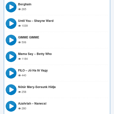
Berghain
265
Until You – Shayne Ward
1039
GIMME GIMME
506
Mama Say – Betty Who
1184
FILO – Jó Ha Itt Vagy
440
Nótár Mary-Sorsunk Hídja
258
Azahriah – Nanecsi
280