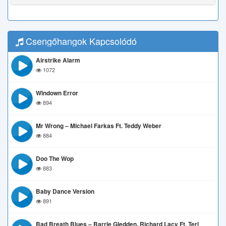
Csengőhangok Kapcsolódó
Airstrike Alarm
1072
Windown Error
894
Mr Wrong – Michael Farkas Ft. Teddy Weber
884
Doo The Wop
883
Baby Dance Version
891
Bad Breath Blues – Barrie Gledden, Richard Lacy Ft. Terl