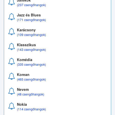
Játékok
(237 csengőhangok)
Jazz és Blues
(171 csengőhangok)
Karácsony
(109 csengőhangok)
Klasszikus
(143 csengőhangok)
Komédia
(335 csengőhangok)
Korean
(465 csengőhangok)
Nevem
(48 csengőhangok)
Nokia
(114 csengőhangok)