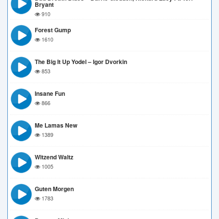
Bryant
910
Forest Gump
1610
The Big It Up Yodel – Igor Dvorkin
853
Insane Fun
866
Me Lamas New
1389
Witzend Waltz
1005
Guten Morgen
1783