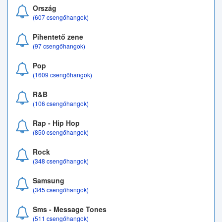
Ország
(607 csengőhangok)
Pihentető zene
(97 csengőhangok)
Pop
(1609 csengőhangok)
R&B
(106 csengőhangok)
Rap - Hip Hop
(850 csengőhangok)
Rock
(348 csengőhangok)
Samsung
(345 csengőhangok)
Sms - Message Tones
(511 csengőhangok)