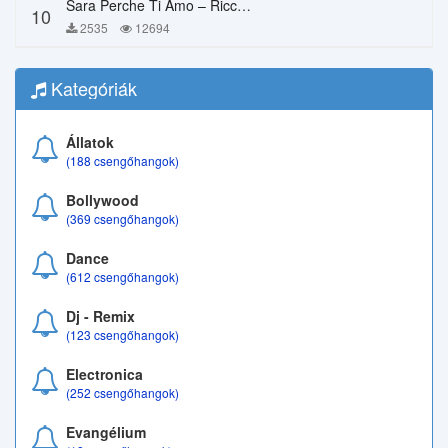
Sara Perche Ti Amo – Ricchi E Poveri
10
2535
12694
Kategóriák
Állatok
(188 csengőhangok)
Bollywood
(369 csengőhangok)
Dance
(612 csengőhangok)
Dj - Remix
(123 csengőhangok)
Electronica
(252 csengőhangok)
Evangélium