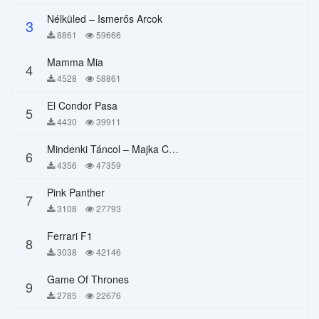
Nélküled – Ismerős Arcok
3
8861
59666
Mamma Mia
4
4528
58861
El Condor Pasa
5
4430
39911
Mindenki Táncol – Majka Curtis, Péter Majoros
6
4356
47359
Pink Panther
7
3108
27793
Ferrari F1
8
3038
42146
Game Of Thrones
9
2785
22676