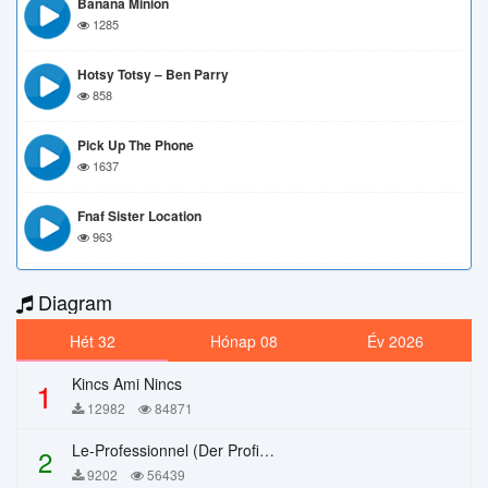
Banana Minion
1285
Hotsy Totsy – Ben Parry
858
Pick Up The Phone
1637
Fnaf Sister Location
963
Diagram
Hét 32
Hónap 08
Év 2026
Kincs Ami Nincs
1
12982
84871
Le-Professionnel (Der Profi) – Chi Mai
2
9202
56439