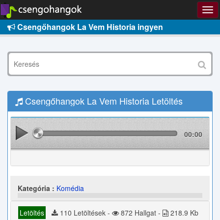
Csengőhangok La Vem Historia ingyen
Csengőhangok La Vem Historia Letöltés
00:00
Kategória :
Komédia
Letöltés
110 Letöltések -
872 Hallgat -
218.9 Kb