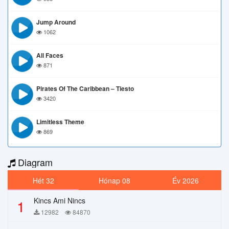
Jump Around
1062
All Faces
871
Pirates Of The Caribbean – Tiesto
3420
Limitless Theme
869
Diagram
Hét 32
Hónap 08
Év 2026
Kincs Ami Nincs
1
12982
84870