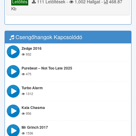
Letöltés
111 Letöltések -
1,002 Hallgat -
468.87
Kb
Csengőhangok Kapcsolódó
Zedge 2016
932
Purebeat – Not Too Late 2025
475
Turbo Alarm
1312
Kala Chasma
956
Mr Grinch 2017
1536