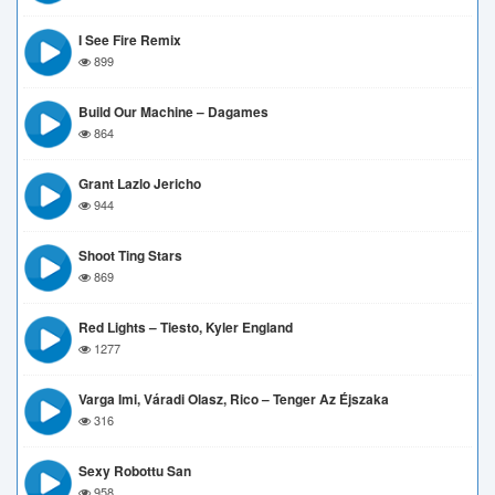
I See Fire Remix
899
Build Our Machine – Dagames
864
Grant Lazlo Jericho
944
Shoot Ting Stars
869
Red Lights – Tiesto, Kyler England
1277
Varga Imi, Váradi Olasz, Rico – Tenger Az Éjszaka
316
Sexy Robottu San
958