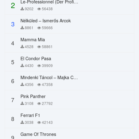
Le-Professionnel (Der Profi) – Chi Mai
2
9202
56438
Nélküled – Ismerős Arcok
3
8861
59666
Mamma Mia
4
4528
58861
El Condor Pasa
5
4430
39909
Mindenki Táncol – Majka Curtis, Péter Majoros
6
4356
47358
Pink Panther
7
3108
27792
Ferrari F1
8
3038
42143
Game Of Thrones
9