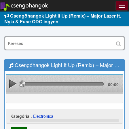
Csengőhangok Light It Up (Remix) – Major Lazer ft.
Nyla & Fuse ODG ingyen
Csengőhangok Light It Up (Remix) – Major Lazer ft. Nyla & Fuse ODG Letöltés
00:00
Kategória :
Electronica