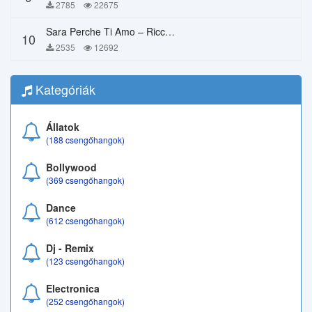
2785
22675
Sara Perche Ti Amo – Ricchi E Poveri
10
2535
12692
Kategóriák
Állatok
(188 csengőhangok)
Bollywood
(369 csengőhangok)
Dance
(612 csengőhangok)
Dj - Remix
(123 csengőhangok)
Electronica
(252 csengőhangok)