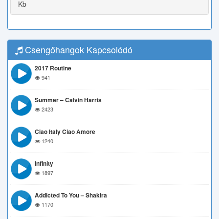
Kb
Csengőhangok Kapcsolódó
2017 Routine
941
Summer – Calvin Harris
2423
Ciao Italy Ciao Amore
1240
Infinity
1897
Addicted To You – Shakira
1170