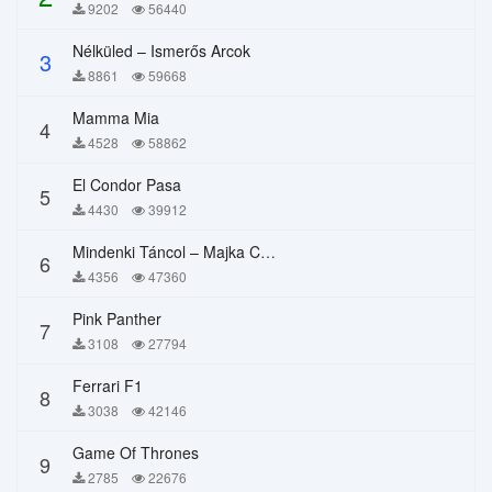
9202
56440
Nélküled – Ismerős Arcok
3
8861
59668
Mamma Mia
4
4528
58862
El Condor Pasa
5
4430
39912
Mindenki Táncol – Majka Curtis, Péter Majoros
6
4356
47360
Pink Panther
7
3108
27794
Ferrari F1
8
3038
42146
Game Of Thrones
9
2785
22676