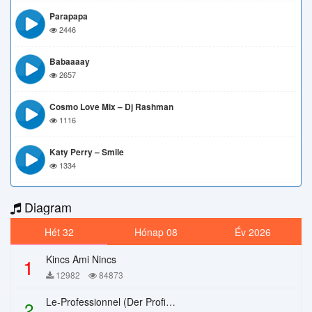
Parapapa
2446
Babaaaay
2657
Cosmo Love Mix – Dj Rashman
1116
Katy Perry – Smile
1334
Diagram
Hét 32
Hónap 08
Év 2026
Kincs Ami Nincs
1
12982
84873
Le-Professionnel (Der Profi) – Chi Mai
2