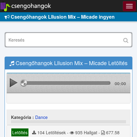
Csengőhangok Lllusion Mix – Micade ingyen
Csengőhangok Lllusion Mix – Micade Letöltés
00:00
Kategória :
Dance
Letöltés
104 Letöltések -
935 Hallgat -
677.58