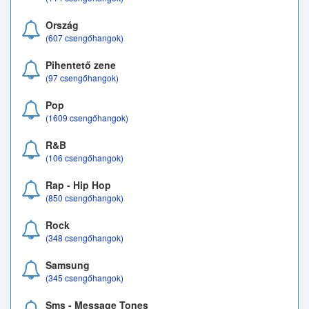
Ország
(607 csengőhangok)
Pihentető zene
(97 csengőhangok)
Pop
(1609 csengőhangok)
R&B
(106 csengőhangok)
Rap - Hip Hop
(850 csengőhangok)
Rock
(348 csengőhangok)
Samsung
(345 csengőhangok)
Sms - Message Tones