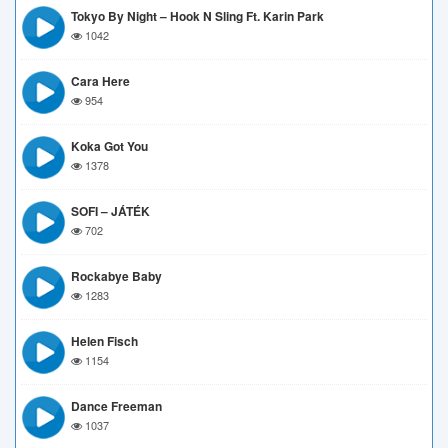
Tokyo By Night – Hook N Sling Ft. Karin Park
1042
Cara Here
954
Koka Got You
1378
SOFI – JÁTÉK
702
Rockabye Baby
1283
Helen Fisch
1154
Dance Freeman
1037