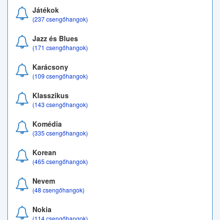
Játékok
(237 csengőhangok)
Jazz és Blues
(171 csengőhangok)
Karácsony
(109 csengőhangok)
Klasszikus
(143 csengőhangok)
Komédia
(335 csengőhangok)
Korean
(465 csengőhangok)
Nevem
(48 csengőhangok)
Nokia
(114 csengőhangok)