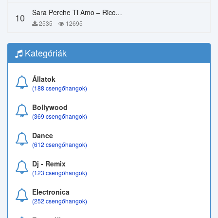
Sara Perche Ti Amo – Ricchi E Poveri
10
2535
12695
Kategóriák
Állatok
(188 csengőhangok)
Bollywood
(369 csengőhangok)
Dance
(612 csengőhangok)
Dj - Remix
(123 csengőhangok)
Electronica
(252 csengőhangok)